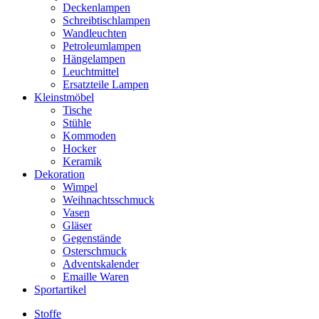
Deckenlampen
Schreibtischlampen
Wandleuchten
Petroleumlampen
Hängelampen
Leuchtmittel
Ersatzteile Lampen
Kleinstmöbel
Tische
Stühle
Kommoden
Hocker
Keramik
Dekoration
Wimpel
Weihnachtsschmuck
Vasen
Gläser
Gegenstände
Osterschmuck
Adventskalender
Emaille Waren
Sportartikel
Stoffe