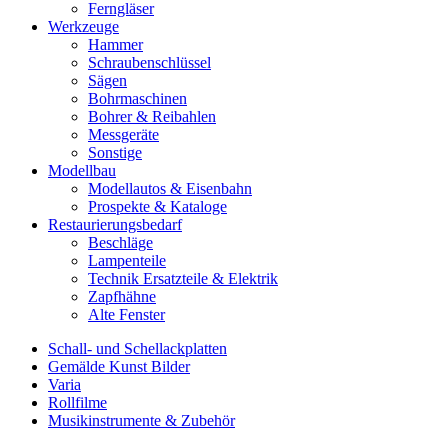
Ferngläser
Werkzeuge
Hammer
Schraubenschlüssel
Sägen
Bohrmaschinen
Bohrer & Reibahlen
Messgeräte
Sonstige
Modellbau
Modellautos & Eisenbahn
Prospekte & Kataloge
Restaurierungsbedarf
Beschläge
Lampenteile
Technik Ersatzteile & Elektrik
Zapfhähne
Alte Fenster
Schall- und Schellackplatten
Gemälde Kunst Bilder
Varia
Rollfilme
Musikinstrumente & Zubehör