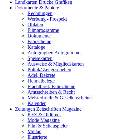
Landkarten Drucke Grafiken
Dokumente & Papiere
Rechnungen
Werbung - Prospekt
Oblaten
Filmprogramme
Dokumente
Fahrscheine
Kataloge
Autographen Autogramme
Speisekarten
Ausweise & Mitgliedskarten
Politik/ Zeitgeschehen
Adel, Dekrete
Heimatbelege
Frachtbrief, Fahrscheine
Amtsschreiben & Recht
Meisterbriefe & Gesellenscheine
Kalender
Zeitungen Zeitschriften Magazine
KFZ & Oldtimer
Mode Magazine
Film & Schauspieler
Militär
Illustrierte