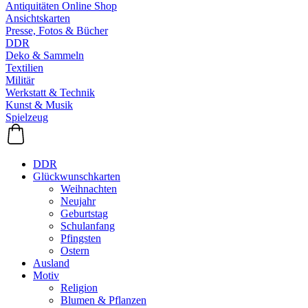
Antiquitäten Online Shop
Ansichtskarten
Presse, Fotos & Bücher
DDR
Deko & Sammeln
Textilien
Militär
Werkstatt & Technik
Kunst & Musik
Spielzeug
DDR
Glückwunschkarten
Weihnachten
Neujahr
Geburtstag
Schulanfang
Pfingsten
Ostern
Ausland
Motiv
Religion
Blumen & Pflanzen