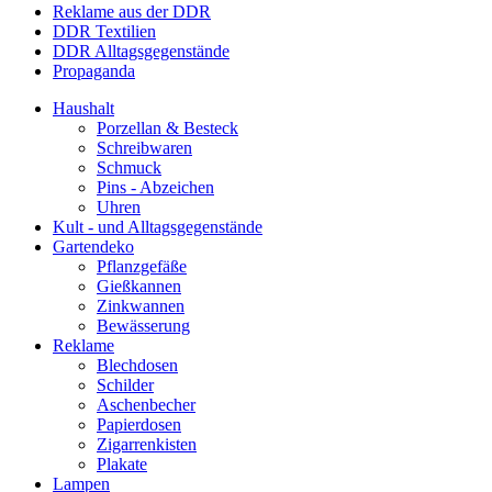
Reklame aus der DDR
DDR Textilien
DDR Alltagsgegenstände
Propaganda
Haushalt
Porzellan & Besteck
Schreibwaren
Schmuck
Pins - Abzeichen
Uhren
Kult - und Alltagsgegenstände
Gartendeko
Pflanzgefäße
Gießkannen
Zinkwannen
Bewässerung
Reklame
Blechdosen
Schilder
Aschenbecher
Papierdosen
Zigarrenkisten
Plakate
Lampen