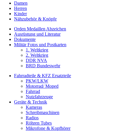
Damen
Herren
Kinder
Nähzubehör & Knöpfe
Orden Medaillen Abzeichen
Ausrüstung und Literatur
Dokumente
Militär Fotos und Postkarten
1. Weltkrieg
2. Weltkrieg
DDR NVA
BRD Bundeswehr
Fahrradteile & KFZ Ersatzteile
PKW/LKW
Motorrad/ Moped
Fahrrad
Nutzfahrzeuge
Geräte & Technik
Kameras
Schreibmaschinen
Radios
Röhren Tubes
Mikrofone & Kopfhörer