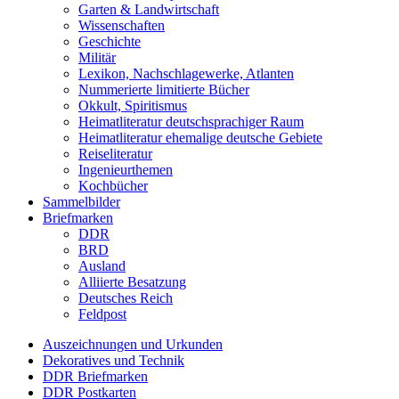
Garten & Landwirtschaft
Wissenschaften
Geschichte
Militär
Lexikon, Nachschlagewerke, Atlanten
Nummerierte limitierte Bücher
Okkult, Spiritismus
Heimatliteratur deutschsprachiger Raum
Heimatliteratur ehemalige deutsche Gebiete
Reiseliteratur
Ingenieurthemen
Kochbücher
Sammelbilder
Briefmarken
DDR
BRD
Ausland
Alliierte Besatzung
Deutsches Reich
Feldpost
Auszeichnungen und Urkunden
Dekoratives und Technik
DDR Briefmarken
DDR Postkarten