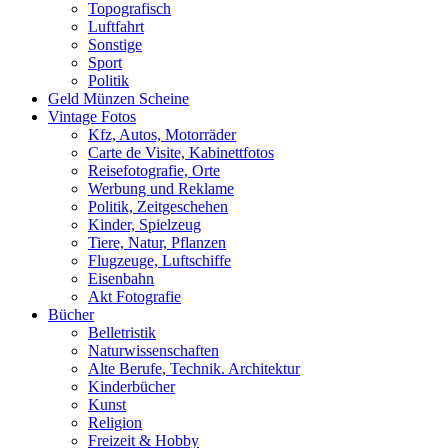
Topografisch
Luftfahrt
Sonstige
Sport
Politik
Geld Münzen Scheine
Vintage Fotos
Kfz, Autos, Motorräder
Carte de Visite, Kabinettfotos
Reisefotografie, Orte
Werbung und Reklame
Politik, Zeitgeschehen
Kinder, Spielzeug
Tiere, Natur, Pflanzen
Flugzeuge, Luftschiffe
Eisenbahn
Akt Fotografie
Bücher
Belletristik
Naturwissenschaften
Alte Berufe, Technik. Architektur
Kinderbücher
Kunst
Religion
Freizeit & Hobby