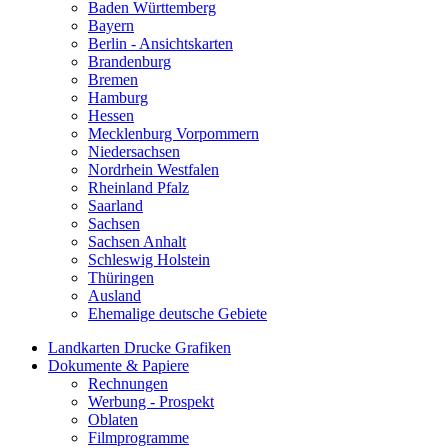
Baden Württemberg
Bayern
Berlin - Ansichtskarten
Brandenburg
Bremen
Hamburg
Hessen
Mecklenburg Vorpommern
Niedersachsen
Nordrhein Westfalen
Rheinland Pfalz
Saarland
Sachsen
Sachsen Anhalt
Schleswig Holstein
Thüringen
Ausland
Ehemalige deutsche Gebiete
Landkarten Drucke Grafiken
Dokumente & Papiere
Rechnungen
Werbung - Prospekt
Oblaten
Filmprogramme