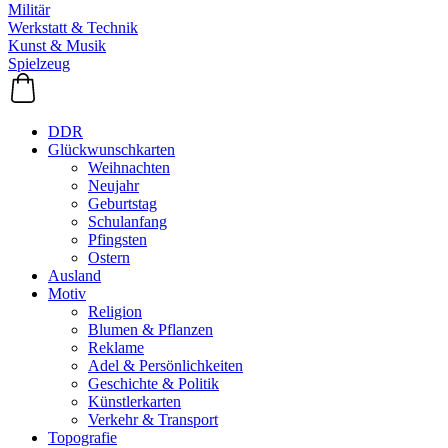
Militär
Werkstatt & Technik
Kunst & Musik
Spielzeug
DDR
Glückwunschkarten
Weihnachten
Neujahr
Geburtstag
Schulanfang
Pfingsten
Ostern
Ausland
Motiv
Religion
Blumen & Pflanzen
Reklame
Adel & Persönlichkeiten
Geschichte & Politik
Künstlerkarten
Verkehr & Transport
Topografie