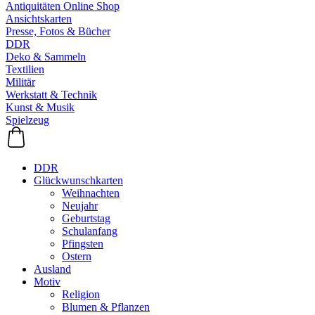
Antiquitäten Online Shop
Ansichtskarten
Presse, Fotos & Bücher
DDR
Deko & Sammeln
Textilien
Militär
Werkstatt & Technik
Kunst & Musik
Spielzeug
DDR
Glückwunschkarten
Weihnachten
Neujahr
Geburtstag
Schulanfang
Pfingsten
Ostern
Ausland
Motiv
Religion
Blumen & Pflanzen