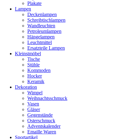
Plakate
Lampen
Deckenlampen
Schreibtischlampen
Wandleuchten
Petroleumlampen
Hängelampen
Leuchtmittel
Ersatzteile Lampen
Kleinstmöbel
Tische
Stühle
Kommoden
Hocker
Keramik
Dekoration
Wimpel
Weihnachtsschmuck
Vasen
Gläser
Gegenstände
Osterschmuck
Adventskalender
Emaille Waren
Sportartikel