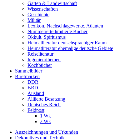
Garten & Landwirtschaft
Wissenschaften
Geschichte
Militär
Lexikon, Nachschlagewerke, Atlanten
Nummerierte limitierte Bücher
Okkult, Spiritismus
Heimatliteratur deutschsprachiger Raum
Heimatliteratur ehemalige deutsche Gebiete
Reiseliteratur
Ingenieurthemen
Kochbücher
Sammelbilder
Briefmarken
DDR
BRD
Ausland
Alliierte Besatzung
Deutsches Reich
Feldpost
1 Wk
2 Wk
Auszeichnungen und Urkunden
Dekoratives und Technik