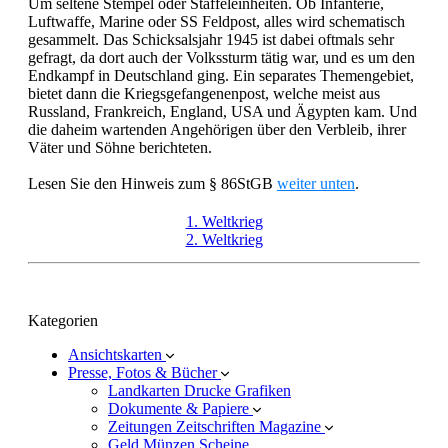
Um seltene Stempel oder Staffeleinheiten. Ob Infanterie,
Luftwaffe, Marine oder SS Feldpost, alles wird schematisch
gesammelt. Das Schicksalsjahr 1945 ist dabei oftmals sehr
gefragt, da dort auch der Volkssturm tätig war, und es um den
Endkampf in Deutschland ging. Ein separates Themengebiet,
bietet dann die Kriegsgefangenenpost, welche meist aus
Russland, Frankreich, England, USA und Ägypten kam. Und
die daheim wartenden Angehörigen über den Verbleib, ihrer
Väter und Söhne berichteten.
Lesen Sie den Hinweis zum § 86StGB
weiter unten
.
1. Weltkrieg
2. Weltkrieg
Kategorien
Ansichtskarten
Presse, Fotos & Bücher
Landkarten Drucke Grafiken
Dokumente & Papiere
Zeitungen Zeitschriften Magazine
Geld Münzen Scheine