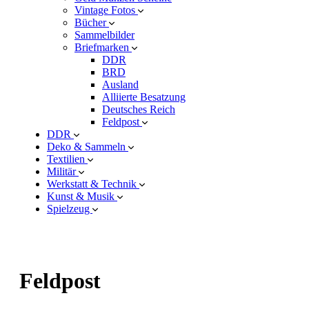
Vintage Fotos
Bücher
Sammelbilder
Briefmarken
DDR
BRD
Ausland
Alliierte Besatzung
Deutsches Reich
Feldpost
DDR
Deko & Sammeln
Textilien
Militär
Werkstatt & Technik
Kunst & Musik
Spielzeug
Feldpost