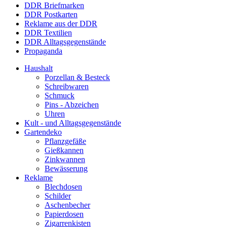
DDR Briefmarken
DDR Postkarten
Reklame aus der DDR
DDR Textilien
DDR Alltagsgegenstände
Propaganda
Haushalt
Porzellan & Besteck
Schreibwaren
Schmuck
Pins - Abzeichen
Uhren
Kult - und Alltagsgegenstände
Gartendeko
Pflanzgefäße
Gießkannen
Zinkwannen
Bewässerung
Reklame
Blechdosen
Schilder
Aschenbecher
Papierdosen
Zigarrenkisten