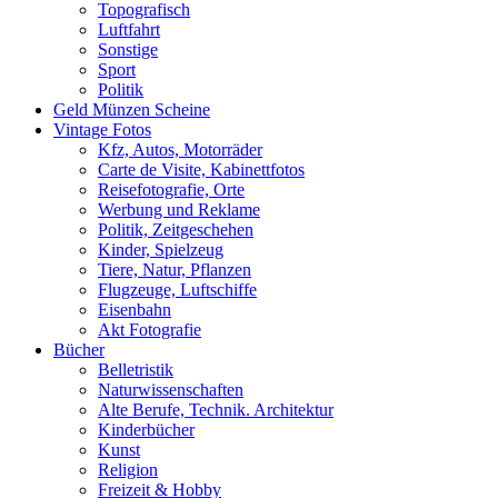
Topografisch
Luftfahrt
Sonstige
Sport
Politik
Geld Münzen Scheine
Vintage Fotos
Kfz, Autos, Motorräder
Carte de Visite, Kabinettfotos
Reisefotografie, Orte
Werbung und Reklame
Politik, Zeitgeschehen
Kinder, Spielzeug
Tiere, Natur, Pflanzen
Flugzeuge, Luftschiffe
Eisenbahn
Akt Fotografie
Bücher
Belletristik
Naturwissenschaften
Alte Berufe, Technik. Architektur
Kinderbücher
Kunst
Religion
Freizeit & Hobby