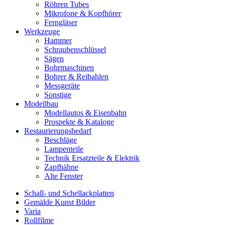
Röhren Tubes
Mikrofone & Kopfhörer
Ferngläser
Werkzeuge
Hammer
Schraubenschlüssel
Sägen
Bohrmaschinen
Bohrer & Reibahlen
Messgeräte
Sonstige
Modellbau
Modellautos & Eisenbahn
Prospekte & Kataloge
Restaurierungsbedarf
Beschläge
Lampenteile
Technik Ersatzteile & Elektrik
Zapfhähne
Alte Fenster
Schall- und Schellackplatten
Gemälde Kunst Bilder
Varia
Rollfilme