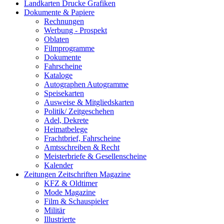
Landkarten Drucke Grafiken
Dokumente & Papiere
Rechnungen
Werbung - Prospekt
Oblaten
Filmprogramme
Dokumente
Fahrscheine
Kataloge
Autographen Autogramme
Speisekarten
Ausweise & Mitgliedskarten
Politik/ Zeitgeschehen
Adel, Dekrete
Heimatbelege
Frachtbrief, Fahrscheine
Amtsschreiben & Recht
Meisterbriefe & Gesellenscheine
Kalender
Zeitungen Zeitschriften Magazine
KFZ & Oldtimer
Mode Magazine
Film & Schauspieler
Militär
Illustrierte