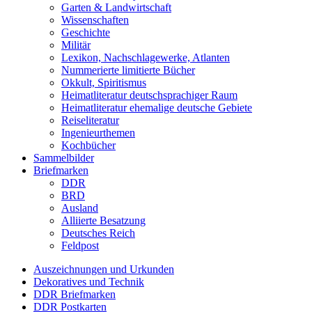
Garten & Landwirtschaft
Wissenschaften
Geschichte
Militär
Lexikon, Nachschlagewerke, Atlanten
Nummerierte limitierte Bücher
Okkult, Spiritismus
Heimatliteratur deutschsprachiger Raum
Heimatliteratur ehemalige deutsche Gebiete
Reiseliteratur
Ingenieurthemen
Kochbücher
Sammelbilder
Briefmarken
DDR
BRD
Ausland
Alliierte Besatzung
Deutsches Reich
Feldpost
Auszeichnungen und Urkunden
Dekoratives und Technik
DDR Briefmarken
DDR Postkarten