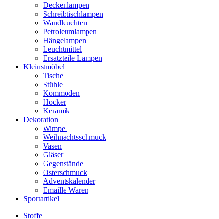
Deckenlampen
Schreibtischlampen
Wandleuchten
Petroleumlampen
Hängelampen
Leuchtmittel
Ersatzteile Lampen
Kleinstmöbel
Tische
Stühle
Kommoden
Hocker
Keramik
Dekoration
Wimpel
Weihnachtsschmuck
Vasen
Gläser
Gegenstände
Osterschmuck
Adventskalender
Emaille Waren
Sportartikel
Stoffe