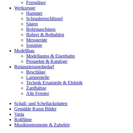
Ferngläser
Werkzeuge
Hammer
Schraubenschlüssel
Sägen
Bohrmaschinen
Bohrer & Reibahlen
Messgeräte
Sonstige
Modellbau
Modellautos & Eisenbahn
Prospekte & Kataloge
Restaurierungsbedarf
Beschläge
Lampenteile
Technik Ersatzteile & Elektrik
Zapfhähne
Alte Fenster
Schall- und Schellackplatten
Gemälde Kunst Bilder
Varia
Rollfilme
Musikinstrumente & Zubehör