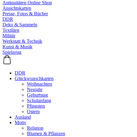
Antiquitäten Online Shop
Ansichtskarten
Presse, Fotos & Bücher
DDR
Deko & Sammeln
Textilien
Militär
Werkstatt & Technik
Kunst & Musik
Spielzeug
DDR
Glückwunschkarten
Weihnachten
Neujahr
Geburtstag
Schulanfang
Pfingsten
Ostern
Ausland
Motiv
Religion
Blumen & Pflanzen