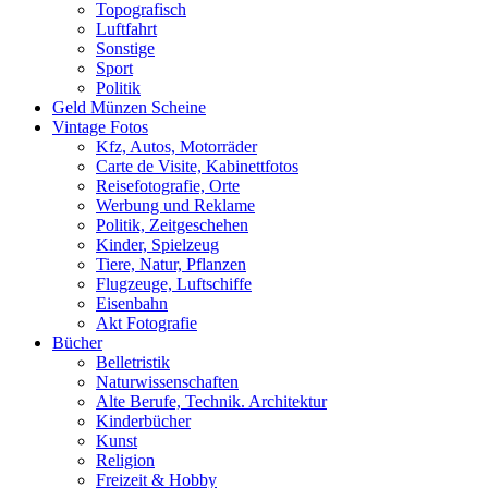
Topografisch
Luftfahrt
Sonstige
Sport
Politik
Geld Münzen Scheine
Vintage Fotos
Kfz, Autos, Motorräder
Carte de Visite, Kabinettfotos
Reisefotografie, Orte
Werbung und Reklame
Politik, Zeitgeschehen
Kinder, Spielzeug
Tiere, Natur, Pflanzen
Flugzeuge, Luftschiffe
Eisenbahn
Akt Fotografie
Bücher
Belletristik
Naturwissenschaften
Alte Berufe, Technik. Architektur
Kinderbücher
Kunst
Religion
Freizeit & Hobby