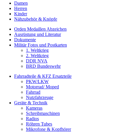
Damen
Herren
Kinder
Nähzubehör & Knöpfe
Orden Medaillen Abzeichen
Ausrüstung und Literatur
Dokumente
Militär Fotos und Postkarten
1. Weltkrieg
2. Weltkrieg
DDR NVA
BRD Bundeswehr
Fahrradteile & KFZ Ersatzteile
PKW/LKW
Motorrad/ Moped
Fahrrad
Nutzfahrzeuge
Geräte & Technik
Kameras
Schreibmaschinen
Radios
Röhren Tubes
Mikrofone & Kopfhörer