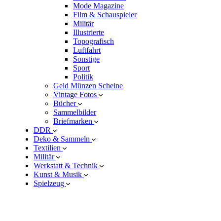
Mode Magazine
Film & Schauspieler
Militär
Illustrierte
Topografisch
Luftfahrt
Sonstige
Sport
Politik
Geld Münzen Scheine
Vintage Fotos
Bücher
Sammelbilder
Briefmarken
DDR
Deko & Sammeln
Textilien
Militär
Werkstatt & Technik
Kunst & Musik
Spielzeug