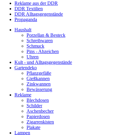
Reklame aus der DDR
DDR Textilien
DDR Alltagsgegenstände
Propaganda
Haushalt
Porzellan & Besteck
Schreibwaren
Schmuck
Pins - Abzeichen
Uhren
Kult - und Alltagsgegenstände
Gartendeko
Pflanzgefäße
Gießkannen
Zinkwannen
Bewässerung
Reklame
Blechdosen
Schilder
Aschenbecher
Papierdosen
Zigarrenkisten
Plakate
Lampen