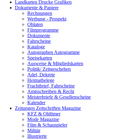
Landkarten Drucke Grafiken
Dokumente & Papiere
Rechnungen
Werbung - Prospekt
Oblaten
Filmprogramme
Dokumente
Fahrscheine
Kataloge
Autographen Autogramme
Speisekarten
Ausweise & Mitgliedskarten
Politik/ Zeitgeschehen
Adel, Dekrete
Heimatbelege
Frachtbrief, Fahrscheine
Amtsschreiben & Recht
Meisterbriefe & Gesellenscheine
Kalender
Zeitungen Zeitschriften Magazine
KFZ & Oldtimer
Mode Magazine
Film & Schauspieler
Militär
Illustrierte