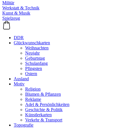
Militär
Werkstatt & Technik
Kunst & Musik
Spielzeug
DDR
Glückwunschkarten
Weihnachten
Neujahr
Geburtstag
Schulanfang
Pfingsten
Ostern
Ausland
Motiv
Religion
Blumen & Pflanzen
Reklame
Adel & Persönlichkeiten
Geschichte & Politik
Künstlerkarten
Verkehr & Transport
Topografie