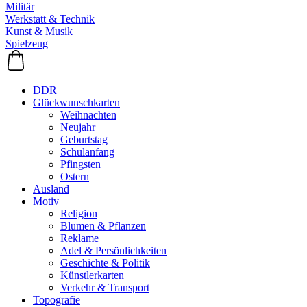
Militär
Werkstatt & Technik
Kunst & Musik
Spielzeug
DDR
Glückwunschkarten
Weihnachten
Neujahr
Geburtstag
Schulanfang
Pfingsten
Ostern
Ausland
Motiv
Religion
Blumen & Pflanzen
Reklame
Adel & Persönlichkeiten
Geschichte & Politik
Künstlerkarten
Verkehr & Transport
Topografie