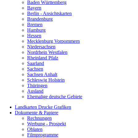
Baden Württemberg
Bayern
Berlin - Ansichtskarten
Brandenburg
Bremen
Hamburg
Hessen
Mecklenburg Vorpommern
Niedersachsen
Nordrhein Westfalen
Rheinland Pfalz
Saarland
Sachsen
Sachsen Anhalt
Schleswig Holstein
Thüringen
Ausland
Ehemalige deutsche Gebiete
Landkarten Drucke Grafiken
Dokumente & Papiere
Rechnungen
Werbung - Prospekt
Oblaten
Filmprogramme