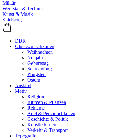
Militär
Werkstatt & Technik
Kunst & Musik
Spielzeug
DDR
Glückwunschkarten
Weihnachten
Neujahr
Geburtstag
Schulanfang
Pfingsten
Ostern
Ausland
Motiv
Religion
Blumen & Pflanzen
Reklame
Adel & Persönlichkeiten
Geschichte & Politik
Künstlerkarten
Verkehr & Transport
Topografie