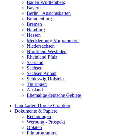
Baden Württemberg
Bayern
Berlin - Ansichtskarten
Brandenburg
Bremen
Hamburg
Hessen
Mecklenburg Vorpommern
Niedersachsen
Nordrhein Westfalen
Rheinland Pfalz
Saarland
Sachsen
Sachsen Anhalt
Schleswig Holstein
Thüringen
Ausland
Ehemalige deutsche Gebiete
Landkarten Drucke Grafiken
Dokumente & Papiere
Rechnungen
Werbung - Prospekt
Oblaten
Filmprogramme