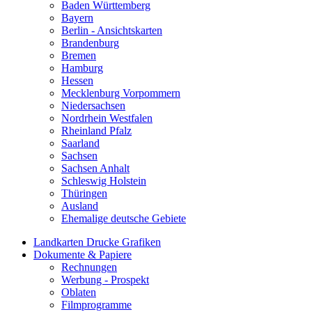
Baden Württemberg
Bayern
Berlin - Ansichtskarten
Brandenburg
Bremen
Hamburg
Hessen
Mecklenburg Vorpommern
Niedersachsen
Nordrhein Westfalen
Rheinland Pfalz
Saarland
Sachsen
Sachsen Anhalt
Schleswig Holstein
Thüringen
Ausland
Ehemalige deutsche Gebiete
Landkarten Drucke Grafiken
Dokumente & Papiere
Rechnungen
Werbung - Prospekt
Oblaten
Filmprogramme