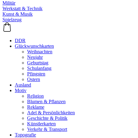
Militär
Werkstatt & Technik
Kunst & Musik
Spielzeug
DDR
Glückwunschkarten
Weihnachten
Neujahr
Geburtstag
Schulanfang
Pfingsten
Ostern
Ausland
Motiv
Religion
Blumen & Pflanzen
Reklame
Adel & Persönlichkeiten
Geschichte & Politik
Künstlerkarten
Verkehr & Transport
Topografie