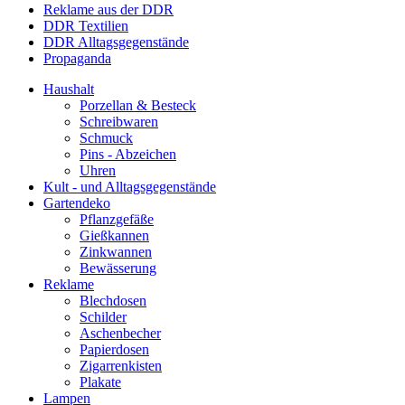
Reklame aus der DDR
DDR Textilien
DDR Alltagsgegenstände
Propaganda
Haushalt
Porzellan & Besteck
Schreibwaren
Schmuck
Pins - Abzeichen
Uhren
Kult - und Alltagsgegenstände
Gartendeko
Pflanzgefäße
Gießkannen
Zinkwannen
Bewässerung
Reklame
Blechdosen
Schilder
Aschenbecher
Papierdosen
Zigarrenkisten
Plakate
Lampen