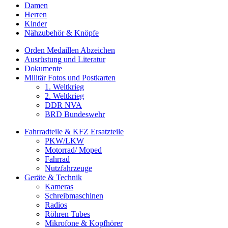
Damen
Herren
Kinder
Nähzubehör & Knöpfe
Orden Medaillen Abzeichen
Ausrüstung und Literatur
Dokumente
Militär Fotos und Postkarten
1. Weltkrieg
2. Weltkrieg
DDR NVA
BRD Bundeswehr
Fahrradteile & KFZ Ersatzteile
PKW/LKW
Motorrad/ Moped
Fahrrad
Nutzfahrzeuge
Geräte & Technik
Kameras
Schreibmaschinen
Radios
Röhren Tubes
Mikrofone & Kopfhörer