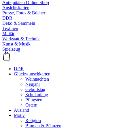
Antiquitäten Online Shop
Ansichtskarten
Presse, Fotos & Bücher
DDR
Deko & Sammeln
Textilien
Militär
Werkstatt & Technik
Kunst & Musik
Spielzeug
DDR
Glückwunschkarten
Weihnachten
Neujahr
Geburtstag
Schulanfang
Pfingsten
Ostern
Ausland
Motiv
Religion
Blumen & Pflanzen