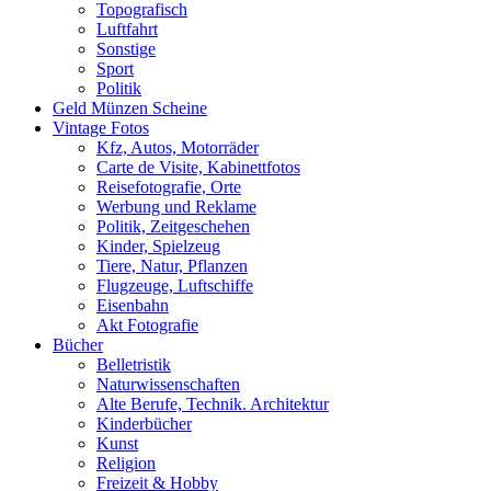
Topografisch
Luftfahrt
Sonstige
Sport
Politik
Geld Münzen Scheine
Vintage Fotos
Kfz, Autos, Motorräder
Carte de Visite, Kabinettfotos
Reisefotografie, Orte
Werbung und Reklame
Politik, Zeitgeschehen
Kinder, Spielzeug
Tiere, Natur, Pflanzen
Flugzeuge, Luftschiffe
Eisenbahn
Akt Fotografie
Bücher
Belletristik
Naturwissenschaften
Alte Berufe, Technik. Architektur
Kinderbücher
Kunst
Religion
Freizeit & Hobby