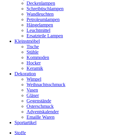
Deckenlampen
Schreibtischlampen
Wandleuchten
Petroleumlampen
Hängelampen
Leuchtmittel
Ersatzteile Lampen
Kleinstmöbel
Tische
Stühle
Kommoden
Hocker
Keramik
Dekoration
Wimpel
Weihnachtsschmuck
Vasen
Gläser
Gegenstände
Osterschmuck
Adventskalender
Emaille Waren
Sportartikel
Stoffe