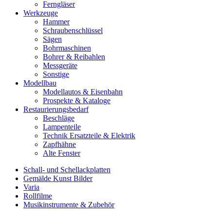
Ferngläser
Werkzeuge
Hammer
Schraubenschlüssel
Sägen
Bohrmaschinen
Bohrer & Reibahlen
Messgeräte
Sonstige
Modellbau
Modellautos & Eisenbahn
Prospekte & Kataloge
Restaurierungsbedarf
Beschläge
Lampenteile
Technik Ersatzteile & Elektrik
Zapfhähne
Alte Fenster
Schall- und Schellackplatten
Gemälde Kunst Bilder
Varia
Rollfilme
Musikinstrumente & Zubehör