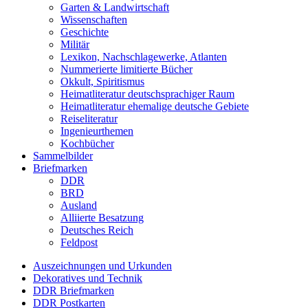
Garten & Landwirtschaft
Wissenschaften
Geschichte
Militär
Lexikon, Nachschlagewerke, Atlanten
Nummerierte limitierte Bücher
Okkult, Spiritismus
Heimatliteratur deutschsprachiger Raum
Heimatliteratur ehemalige deutsche Gebiete
Reiseliteratur
Ingenieurthemen
Kochbücher
Sammelbilder
Briefmarken
DDR
BRD
Ausland
Alliierte Besatzung
Deutsches Reich
Feldpost
Auszeichnungen und Urkunden
Dekoratives und Technik
DDR Briefmarken
DDR Postkarten