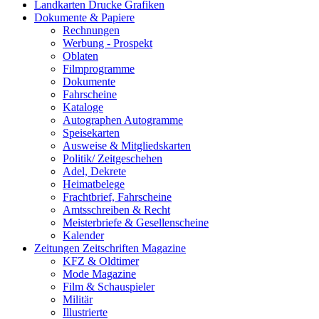
Landkarten Drucke Grafiken
Dokumente & Papiere
Rechnungen
Werbung - Prospekt
Oblaten
Filmprogramme
Dokumente
Fahrscheine
Kataloge
Autographen Autogramme
Speisekarten
Ausweise & Mitgliedskarten
Politik/ Zeitgeschehen
Adel, Dekrete
Heimatbelege
Frachtbrief, Fahrscheine
Amtsschreiben & Recht
Meisterbriefe & Gesellenscheine
Kalender
Zeitungen Zeitschriften Magazine
KFZ & Oldtimer
Mode Magazine
Film & Schauspieler
Militär
Illustrierte