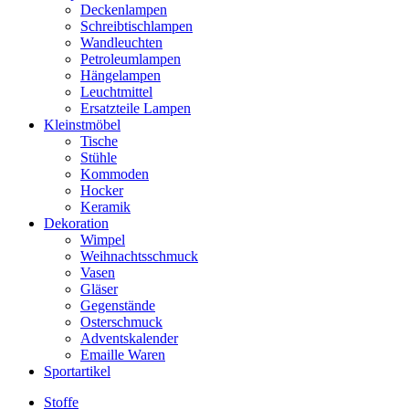
Deckenlampen
Schreibtischlampen
Wandleuchten
Petroleumlampen
Hängelampen
Leuchtmittel
Ersatzteile Lampen
Kleinstmöbel
Tische
Stühle
Kommoden
Hocker
Keramik
Dekoration
Wimpel
Weihnachtsschmuck
Vasen
Gläser
Gegenstände
Osterschmuck
Adventskalender
Emaille Waren
Sportartikel
Stoffe