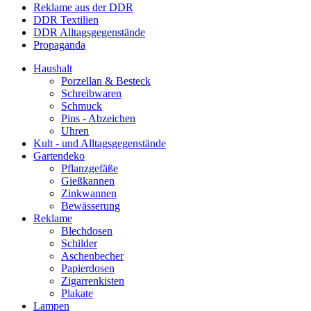
Reklame aus der DDR
DDR Textilien
DDR Alltagsgegenstände
Propaganda
Haushalt
Porzellan & Besteck
Schreibwaren
Schmuck
Pins - Abzeichen
Uhren
Kult - und Alltagsgegenstände
Gartendeko
Pflanzgefäße
Gießkannen
Zinkwannen
Bewässerung
Reklame
Blechdosen
Schilder
Aschenbecher
Papierdosen
Zigarrenkisten
Plakate
Lampen