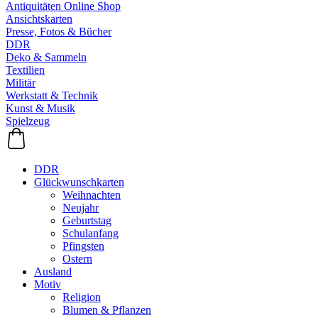
Antiquitäten Online Shop
Ansichtskarten
Presse, Fotos & Bücher
DDR
Deko & Sammeln
Textilien
Militär
Werkstatt & Technik
Kunst & Musik
Spielzeug
DDR
Glückwunschkarten
Weihnachten
Neujahr
Geburtstag
Schulanfang
Pfingsten
Ostern
Ausland
Motiv
Religion
Blumen & Pflanzen