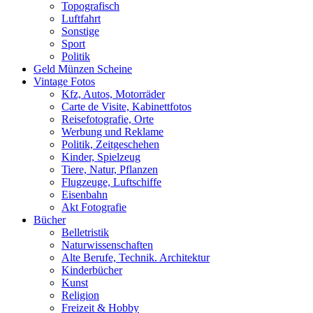
Topografisch
Luftfahrt
Sonstige
Sport
Politik
Geld Münzen Scheine
Vintage Fotos
Kfz, Autos, Motorräder
Carte de Visite, Kabinettfotos
Reisefotografie, Orte
Werbung und Reklame
Politik, Zeitgeschehen
Kinder, Spielzeug
Tiere, Natur, Pflanzen
Flugzeuge, Luftschiffe
Eisenbahn
Akt Fotografie
Bücher
Belletristik
Naturwissenschaften
Alte Berufe, Technik. Architektur
Kinderbücher
Kunst
Religion
Freizeit & Hobby