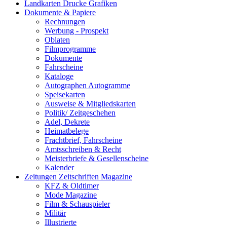
Landkarten Drucke Grafiken
Dokumente & Papiere
Rechnungen
Werbung - Prospekt
Oblaten
Filmprogramme
Dokumente
Fahrscheine
Kataloge
Autographen Autogramme
Speisekarten
Ausweise & Mitgliedskarten
Politik/ Zeitgeschehen
Adel, Dekrete
Heimatbelege
Frachtbrief, Fahrscheine
Amtsschreiben & Recht
Meisterbriefe & Gesellenscheine
Kalender
Zeitungen Zeitschriften Magazine
KFZ & Oldtimer
Mode Magazine
Film & Schauspieler
Militär
Illustrierte