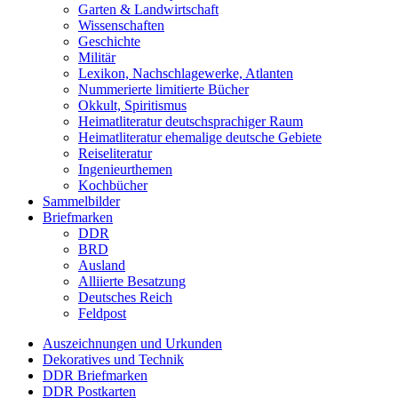
Garten & Landwirtschaft
Wissenschaften
Geschichte
Militär
Lexikon, Nachschlagewerke, Atlanten
Nummerierte limitierte Bücher
Okkult, Spiritismus
Heimatliteratur deutschsprachiger Raum
Heimatliteratur ehemalige deutsche Gebiete
Reiseliteratur
Ingenieurthemen
Kochbücher
Sammelbilder
Briefmarken
DDR
BRD
Ausland
Alliierte Besatzung
Deutsches Reich
Feldpost
Auszeichnungen und Urkunden
Dekoratives und Technik
DDR Briefmarken
DDR Postkarten