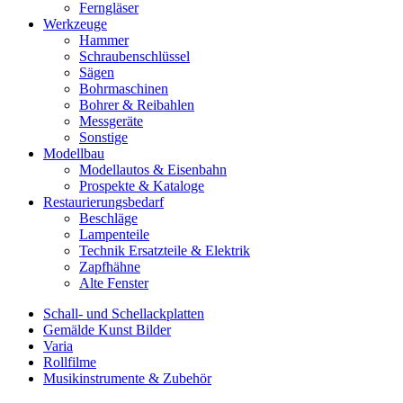
Ferngläser
Werkzeuge
Hammer
Schraubenschlüssel
Sägen
Bohrmaschinen
Bohrer & Reibahlen
Messgeräte
Sonstige
Modellbau
Modellautos & Eisenbahn
Prospekte & Kataloge
Restaurierungsbedarf
Beschläge
Lampenteile
Technik Ersatzteile & Elektrik
Zapfhähne
Alte Fenster
Schall- und Schellackplatten
Gemälde Kunst Bilder
Varia
Rollfilme
Musikinstrumente & Zubehör