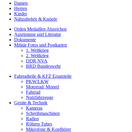
Damen
Herren
Kinder
Nähzubehör & Knöpfe
Orden Medaillen Abzeichen
Ausrüstung und Literatur
Dokumente
Militär Fotos und Postkarten
1. Weltkrieg
2. Weltkrieg
DDR NVA
BRD Bundeswehr
Fahrradteile & KFZ Ersatzteile
PKW/LKW
Motorrad/ Moped
Fahrrad
Nutzfahrzeuge
Geräte & Technik
Kameras
Schreibmaschinen
Radios
Röhren Tubes
Mikrofone & Kopfhörer