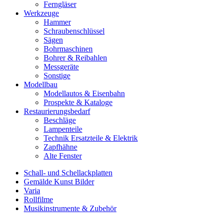
Ferngläser
Werkzeuge
Hammer
Schraubenschlüssel
Sägen
Bohrmaschinen
Bohrer & Reibahlen
Messgeräte
Sonstige
Modellbau
Modellautos & Eisenbahn
Prospekte & Kataloge
Restaurierungsbedarf
Beschläge
Lampenteile
Technik Ersatzteile & Elektrik
Zapfhähne
Alte Fenster
Schall- und Schellackplatten
Gemälde Kunst Bilder
Varia
Rollfilme
Musikinstrumente & Zubehör