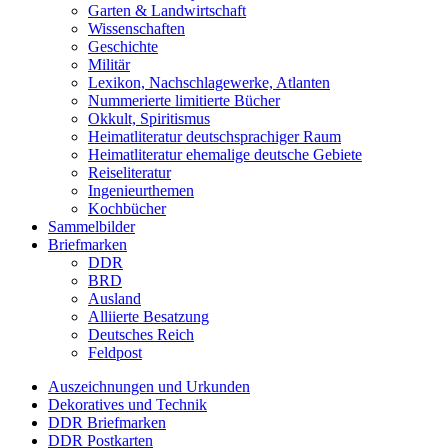
Garten & Landwirtschaft
Wissenschaften
Geschichte
Militär
Lexikon, Nachschlagewerke, Atlanten
Nummerierte limitierte Bücher
Okkult, Spiritismus
Heimatliteratur deutschsprachiger Raum
Heimatliteratur ehemalige deutsche Gebiete
Reiseliteratur
Ingenieurthemen
Kochbücher
Sammelbilder
Briefmarken
DDR
BRD
Ausland
Alliierte Besatzung
Deutsches Reich
Feldpost
Auszeichnungen und Urkunden
Dekoratives und Technik
DDR Briefmarken
DDR Postkarten