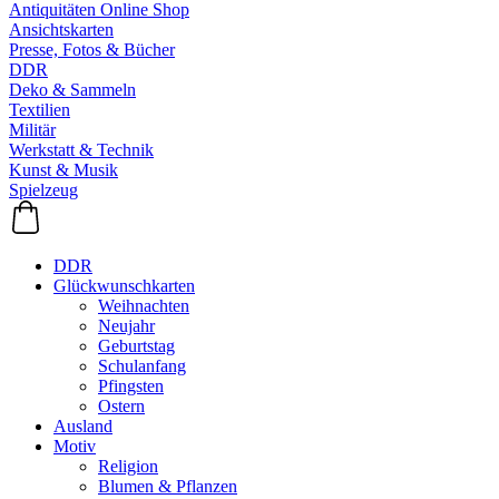
Antiquitäten Online Shop
Ansichtskarten
Presse, Fotos & Bücher
DDR
Deko & Sammeln
Textilien
Militär
Werkstatt & Technik
Kunst & Musik
Spielzeug
DDR
Glückwunschkarten
Weihnachten
Neujahr
Geburtstag
Schulanfang
Pfingsten
Ostern
Ausland
Motiv
Religion
Blumen & Pflanzen