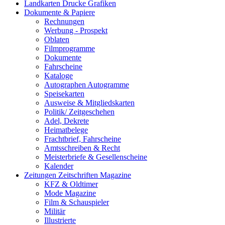
Landkarten Drucke Grafiken
Dokumente & Papiere
Rechnungen
Werbung - Prospekt
Oblaten
Filmprogramme
Dokumente
Fahrscheine
Kataloge
Autographen Autogramme
Speisekarten
Ausweise & Mitgliedskarten
Politik/ Zeitgeschehen
Adel, Dekrete
Heimatbelege
Frachtbrief, Fahrscheine
Amtsschreiben & Recht
Meisterbriefe & Gesellenscheine
Kalender
Zeitungen Zeitschriften Magazine
KFZ & Oldtimer
Mode Magazine
Film & Schauspieler
Militär
Illustrierte