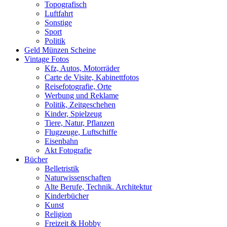
Topografisch
Luftfahrt
Sonstige
Sport
Politik
Geld Münzen Scheine
Vintage Fotos
Kfz, Autos, Motorräder
Carte de Visite, Kabinettfotos
Reisefotografie, Orte
Werbung und Reklame
Politik, Zeitgeschehen
Kinder, Spielzeug
Tiere, Natur, Pflanzen
Flugzeuge, Luftschiffe
Eisenbahn
Akt Fotografie
Bücher
Belletristik
Naturwissenschaften
Alte Berufe, Technik. Architektur
Kinderbücher
Kunst
Religion
Freizeit & Hobby