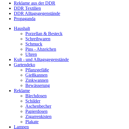
Reklame aus der DDR
DDR Textilien
DDR Alltagsgegenstände
Propaganda
Haushalt
Porzellan & Besteck
Schreibwaren
Schmuck
Pins - Abzeichen
Uhren
Kult - und Alltagsgegenstände
Gartendeko
Pflanzgefäße
Gießkannen
Zinkwannen
Bewässerung
Reklame
Blechdosen
Schilder
Aschenbecher
Papierdosen
Zigarrenkisten
Plakate
Lampen