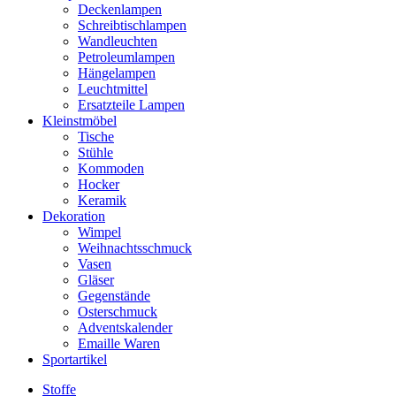
Deckenlampen
Schreibtischlampen
Wandleuchten
Petroleumlampen
Hängelampen
Leuchtmittel
Ersatzteile Lampen
Kleinstmöbel
Tische
Stühle
Kommoden
Hocker
Keramik
Dekoration
Wimpel
Weihnachtsschmuck
Vasen
Gläser
Gegenstände
Osterschmuck
Adventskalender
Emaille Waren
Sportartikel
Stoffe