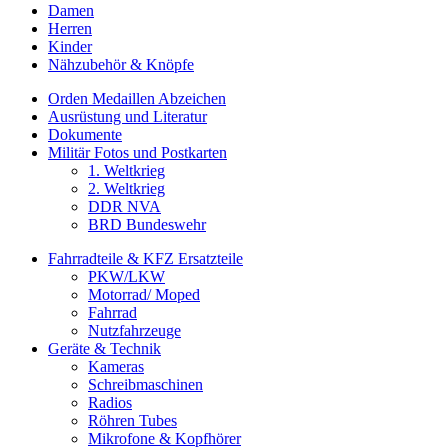
Damen
Herren
Kinder
Nähzubehör & Knöpfe
Orden Medaillen Abzeichen
Ausrüstung und Literatur
Dokumente
Militär Fotos und Postkarten
1. Weltkrieg
2. Weltkrieg
DDR NVA
BRD Bundeswehr
Fahrradteile & KFZ Ersatzteile
PKW/LKW
Motorrad/ Moped
Fahrrad
Nutzfahrzeuge
Geräte & Technik
Kameras
Schreibmaschinen
Radios
Röhren Tubes
Mikrofone & Kopfhörer