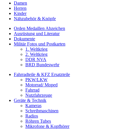
Damen
Herren
Kinder
Nähzubehör & Knöpfe
Orden Medaillen Abzeichen
Ausrüstung und Literatur
Dokumente
Militär Fotos und Postkarten
1. Weltkrieg
2. Weltkrieg
DDR NVA
BRD Bundeswehr
Fahrradteile & KFZ Ersatzteile
PKW/LKW
Motorrad/ Moped
Fahrrad
Nutzfahrzeuge
Geräte & Technik
Kameras
Schreibmaschinen
Radios
Röhren Tubes
Mikrofone & Kopfhörer