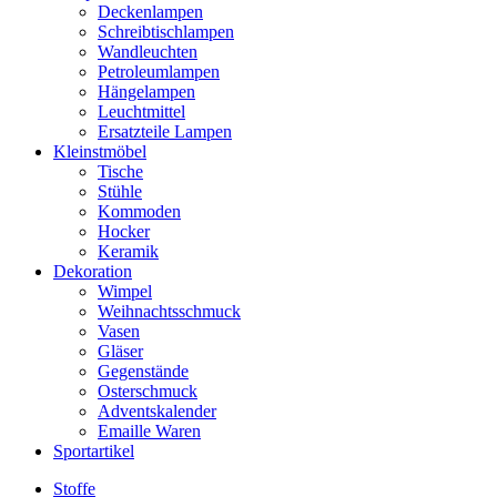
Deckenlampen
Schreibtischlampen
Wandleuchten
Petroleumlampen
Hängelampen
Leuchtmittel
Ersatzteile Lampen
Kleinstmöbel
Tische
Stühle
Kommoden
Hocker
Keramik
Dekoration
Wimpel
Weihnachtsschmuck
Vasen
Gläser
Gegenstände
Osterschmuck
Adventskalender
Emaille Waren
Sportartikel
Stoffe