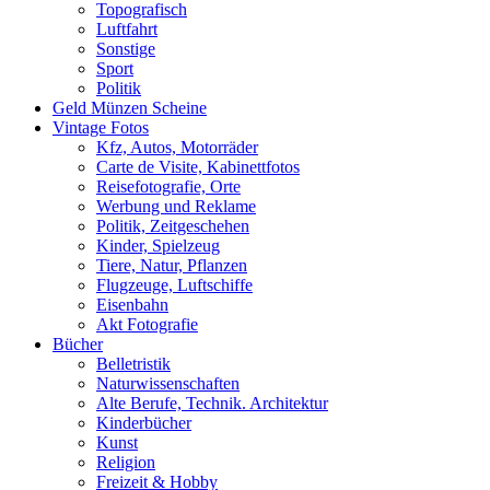
Topografisch
Luftfahrt
Sonstige
Sport
Politik
Geld Münzen Scheine
Vintage Fotos
Kfz, Autos, Motorräder
Carte de Visite, Kabinettfotos
Reisefotografie, Orte
Werbung und Reklame
Politik, Zeitgeschehen
Kinder, Spielzeug
Tiere, Natur, Pflanzen
Flugzeuge, Luftschiffe
Eisenbahn
Akt Fotografie
Bücher
Belletristik
Naturwissenschaften
Alte Berufe, Technik. Architektur
Kinderbücher
Kunst
Religion
Freizeit & Hobby