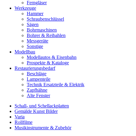
Ferngläser
Werkzeuge
Hammer
Schraubenschlüssel
Sägen
Bohrmaschinen
Bohrer & Reibahlen
Messgeräte
Sonstige
Modellbau
Modellautos & Eisenbahn
Prospekte & Kataloge
Restaurierungsbedarf
Beschläge
Lampenteile
Technik Ersatzteile & Elektrik
Zapfhähne
Alte Fenster
Schall- und Schellackplatten
Gemälde Kunst Bilder
Varia
Rollfilme
Musikinstrumente & Zubehör