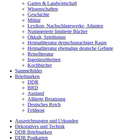
Garten & Landwirtschaft
Wissenschaften
Geschichte
Militär
Lexikon, Nachschlagewerke, Atlanten
Nummerierte limitierte Bücher
Okkult, Spiritismus
Heimatliteratur deutschsprachiger Raum
Heimatliteratur ehemalige deutsche Gebiete
Reiseliteratur
Ingenieurthemen
Kochbücher
Sammelbilder
Briefmarken
DDR
BRD
Ausland
Alliierte Besatzung
Deutsches Reich
Feldpost
Auszeichnungen und Urkunden
Dekoratives und Technik
DDR Briefmarken
DDR Postkarten