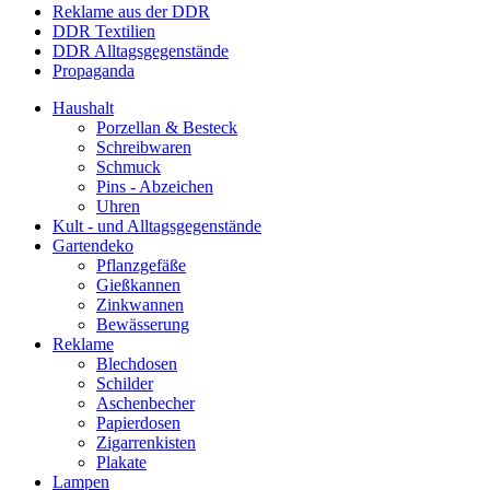
Reklame aus der DDR
DDR Textilien
DDR Alltagsgegenstände
Propaganda
Haushalt
Porzellan & Besteck
Schreibwaren
Schmuck
Pins - Abzeichen
Uhren
Kult - und Alltagsgegenstände
Gartendeko
Pflanzgefäße
Gießkannen
Zinkwannen
Bewässerung
Reklame
Blechdosen
Schilder
Aschenbecher
Papierdosen
Zigarrenkisten
Plakate
Lampen