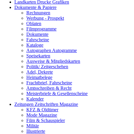
Landkarten Drucke Grafiken
Dokumente & Papiere
Rechnungen
Werbung - Prospekt
Oblaten
Filmprogramme
Dokumente
Fahrscheine
Kataloge
Autographen Autogramme
Speisekarten
Ausweise & Mitgliedskarten
Politik/ Zeitgeschehen
Adel, Dekrete
Heimatbelege
Frachtbrief, Fahrscheine
Amtsschreiben & Recht
Meisterbriefe & Gesellenscheine
Kalender
Zeitungen Zeitschriften Magazine
KFZ & Oldtimer
Mode Magazine
Film & Schauspieler
Militär
Illustrierte