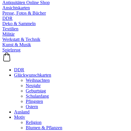
Antiquitäten Online Shop
Ansichtskarten
Presse, Fotos & Bücher
DDR
Deko & Sammeln
Textilien
Militär
Werkstatt & Technik
Kunst & Musik
Spielzeug
DDR
Glückwunschkarten
Weihnachten
Neujahr
Geburtstag
Schulanfang
Pfingsten
Ostern
Ausland
Motiv
Religion
Blumen & Pflanzen