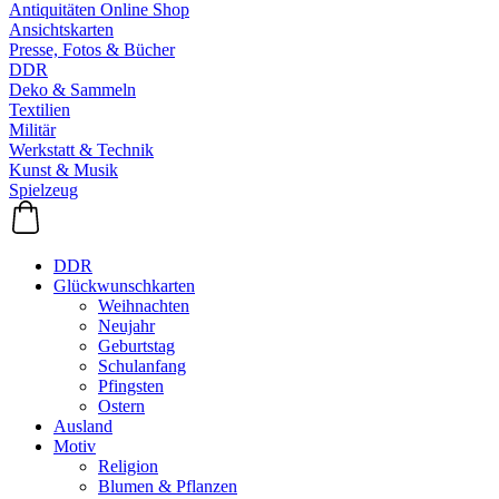
Antiquitäten Online Shop
Ansichtskarten
Presse, Fotos & Bücher
DDR
Deko & Sammeln
Textilien
Militär
Werkstatt & Technik
Kunst & Musik
Spielzeug
DDR
Glückwunschkarten
Weihnachten
Neujahr
Geburtstag
Schulanfang
Pfingsten
Ostern
Ausland
Motiv
Religion
Blumen & Pflanzen