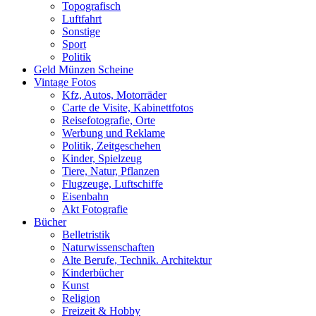
Topografisch
Luftfahrt
Sonstige
Sport
Politik
Geld Münzen Scheine
Vintage Fotos
Kfz, Autos, Motorräder
Carte de Visite, Kabinettfotos
Reisefotografie, Orte
Werbung und Reklame
Politik, Zeitgeschehen
Kinder, Spielzeug
Tiere, Natur, Pflanzen
Flugzeuge, Luftschiffe
Eisenbahn
Akt Fotografie
Bücher
Belletristik
Naturwissenschaften
Alte Berufe, Technik. Architektur
Kinderbücher
Kunst
Religion
Freizeit & Hobby