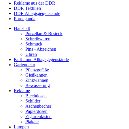
Reklame aus der DDR
DDR Textilien
DDR Alltagsgegenstände
Propaganda
Haushalt
Porzellan & Besteck
Schreibwaren
Schmuck
Pins - Abzeichen
Uhren
Kult - und Alltagsgegenstände
Gartendeko
Pflanzgefäße
Gießkannen
Zinkwannen
Bewässerung
Reklame
Blechdosen
Schilder
Aschenbecher
Papierdosen
Zigarrenkisten
Plakate
Lampen