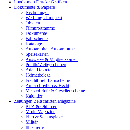
Landkarten Drucke Grafiken
Dokumente & Papiere
Rechnungen
Werbung - Prospekt
Oblaten
Filmprogramme
Dokumente
Fahrscheine
Kataloge
Autographen Autogramme
Speisekarten
Ausweise & Mitgliedskarten
Politik/ Zeitgeschehen
Adel, Dekrete
Heimatbelege
Frachtbrief, Fahrscheine
Amtsschreiben & Recht
Meisterbriefe & Gesellenscheine
Kalender
Zeitungen Zeitschriften Magazine
KFZ & Oldtimer
Mode Magazine
Film & Schauspieler
Militär
Illustrierte