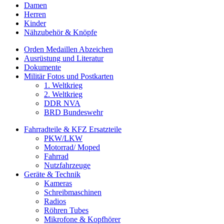
Damen
Herren
Kinder
Nähzubehör & Knöpfe
Orden Medaillen Abzeichen
Ausrüstung und Literatur
Dokumente
Militär Fotos und Postkarten
1. Weltkrieg
2. Weltkrieg
DDR NVA
BRD Bundeswehr
Fahrradteile & KFZ Ersatzteile
PKW/LKW
Motorrad/ Moped
Fahrrad
Nutzfahrzeuge
Geräte & Technik
Kameras
Schreibmaschinen
Radios
Röhren Tubes
Mikrofone & Kopfhörer