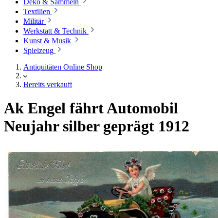
Deko & Sammeln
Textilien
Militär
Werkstatt & Technik
Kunst & Musik
Spielzeug
Antiquitäten Online Shop
Bereits verkauft
Ak Engel fährt Automobil
Neujahr silber geprägt 1912