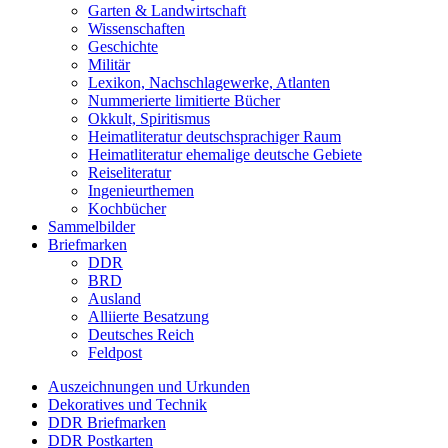
Garten & Landwirtschaft
Wissenschaften
Geschichte
Militär
Lexikon, Nachschlagewerke, Atlanten
Nummerierte limitierte Bücher
Okkult, Spiritismus
Heimatliteratur deutschsprachiger Raum
Heimatliteratur ehemalige deutsche Gebiete
Reiseliteratur
Ingenieurthemen
Kochbücher
Sammelbilder
Briefmarken
DDR
BRD
Ausland
Alliierte Besatzung
Deutsches Reich
Feldpost
Auszeichnungen und Urkunden
Dekoratives und Technik
DDR Briefmarken
DDR Postkarten