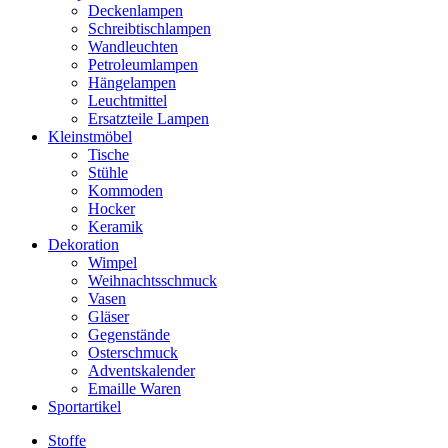
Deckenlampen
Schreibtischlampen
Wandleuchten
Petroleumlampen
Hängelampen
Leuchtmittel
Ersatzteile Lampen
Kleinstmöbel
Tische
Stühle
Kommoden
Hocker
Keramik
Dekoration
Wimpel
Weihnachtsschmuck
Vasen
Gläser
Gegenstände
Osterschmuck
Adventskalender
Emaille Waren
Sportartikel
Stoffe