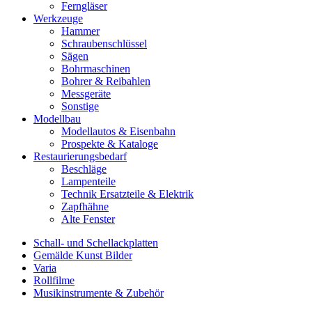
Ferngläser
Werkzeuge
Hammer
Schraubenschlüssel
Sägen
Bohrmaschinen
Bohrer & Reibahlen
Messgeräte
Sonstige
Modellbau
Modellautos & Eisenbahn
Prospekte & Kataloge
Restaurierungsbedarf
Beschläge
Lampenteile
Technik Ersatzteile & Elektrik
Zapfhähne
Alte Fenster
Schall- und Schellackplatten
Gemälde Kunst Bilder
Varia
Rollfilme
Musikinstrumente & Zubehör