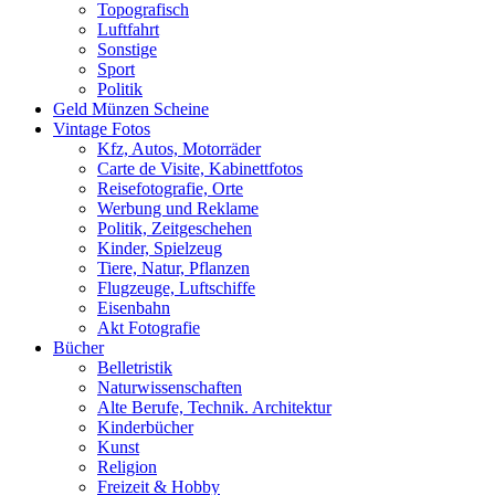
Topografisch
Luftfahrt
Sonstige
Sport
Politik
Geld Münzen Scheine
Vintage Fotos
Kfz, Autos, Motorräder
Carte de Visite, Kabinettfotos
Reisefotografie, Orte
Werbung und Reklame
Politik, Zeitgeschehen
Kinder, Spielzeug
Tiere, Natur, Pflanzen
Flugzeuge, Luftschiffe
Eisenbahn
Akt Fotografie
Bücher
Belletristik
Naturwissenschaften
Alte Berufe, Technik. Architektur
Kinderbücher
Kunst
Religion
Freizeit & Hobby