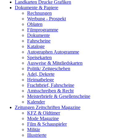
Landkarten Drucke Grafiken
Dokumente & Papiere
Rechnungen
Werbung - Prospekt
Oblaten
Filmprogramme
Dokumente
Fahrscheine
Kataloge
Autographen Autogramme
Speisekarten
Ausweise & Mitgliedskarten
Politik/ Zeitgeschehen
Adel, Dekrete
Heimatbelege
Frachtbrief, Fahrscheine
Amtsschreiben & Recht
Meisterbriefe & Gesellenscheine
Kalender
Zeitungen Zeitschriften Magazine
KFZ & Oldtimer
Mode Magazine
Film & Schauspieler
Militär
Illustrierte