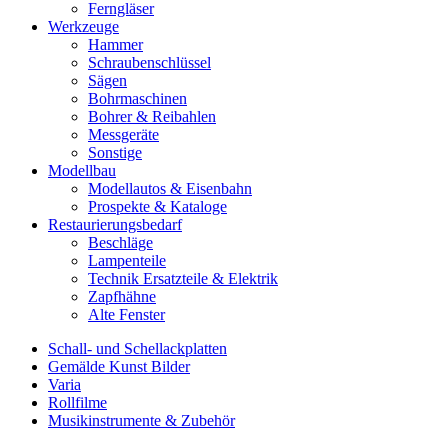
Ferngläser
Werkzeuge
Hammer
Schraubenschlüssel
Sägen
Bohrmaschinen
Bohrer & Reibahlen
Messgeräte
Sonstige
Modellbau
Modellautos & Eisenbahn
Prospekte & Kataloge
Restaurierungsbedarf
Beschläge
Lampenteile
Technik Ersatzteile & Elektrik
Zapfhähne
Alte Fenster
Schall- und Schellackplatten
Gemälde Kunst Bilder
Varia
Rollfilme
Musikinstrumente & Zubehör