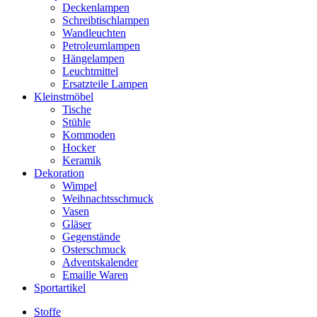
Deckenlampen
Schreibtischlampen
Wandleuchten
Petroleumlampen
Hängelampen
Leuchtmittel
Ersatzteile Lampen
Kleinstmöbel
Tische
Stühle
Kommoden
Hocker
Keramik
Dekoration
Wimpel
Weihnachtsschmuck
Vasen
Gläser
Gegenstände
Osterschmuck
Adventskalender
Emaille Waren
Sportartikel
Stoffe