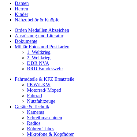
Damen
Herren
Kinder
Nähzubehör & Knöpfe
Orden Medaillen Abzeichen
Ausrüstung und Literatur
Dokumente
Militär Fotos und Postkarten
1. Weltkrieg
2. Weltkrieg
DDR NVA
BRD Bundeswehr
Fahrradteile & KFZ Ersatzteile
PKW/LKW
Motorrad/ Moped
Fahrrad
Nutzfahrzeuge
Geräte & Technik
Kameras
Schreibmaschinen
Radios
Röhren Tubes
Mikrofone & Kopfhörer