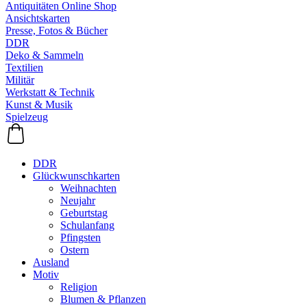
Antiquitäten Online Shop
Ansichtskarten
Presse, Fotos & Bücher
DDR
Deko & Sammeln
Textilien
Militär
Werkstatt & Technik
Kunst & Musik
Spielzeug
DDR
Glückwunschkarten
Weihnachten
Neujahr
Geburtstag
Schulanfang
Pfingsten
Ostern
Ausland
Motiv
Religion
Blumen & Pflanzen