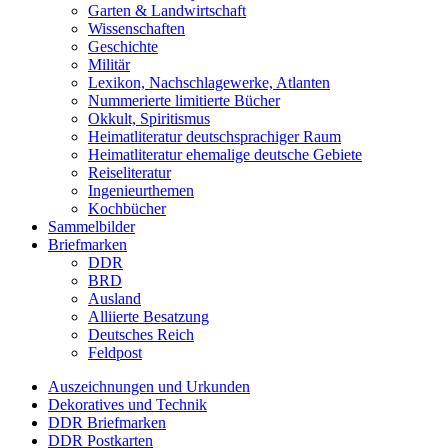
Garten & Landwirtschaft
Wissenschaften
Geschichte
Militär
Lexikon, Nachschlagewerke, Atlanten
Nummerierte limitierte Bücher
Okkult, Spiritismus
Heimatliteratur deutschsprachiger Raum
Heimatliteratur ehemalige deutsche Gebiete
Reiseliteratur
Ingenieurthemen
Kochbücher
Sammelbilder
Briefmarken
DDR
BRD
Ausland
Alliierte Besatzung
Deutsches Reich
Feldpost
Auszeichnungen und Urkunden
Dekoratives und Technik
DDR Briefmarken
DDR Postkarten