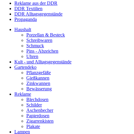
Reklame aus der DDR
DDR Textilien
DDR Alltagsgegenstände
Propaganda
Haushalt
Porzellan & Besteck
Schreibwaren
Schmuck
Pins - Abzeichen
Uhren
Kult - und Alltagsgegenstände
Gartendeko
Pflanzgefäße
Gießkannen
Zinkwannen
Bewässerung
Reklame
Blechdosen
Schilder
Aschenbecher
Papierdosen
Zigarrenkisten
Plakate
Lampen