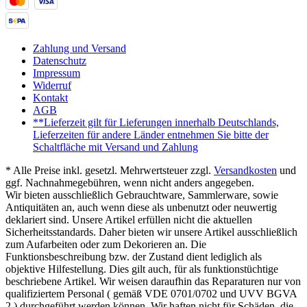
Zahlung und Versand
Datenschutz
Impressum
Widerruf
Kontakt
AGB
**Lieferzeit gilt für Lieferungen innerhalb Deutschlands,
Lieferzeiten für andere Länder entnehmen Sie bitte der
Schaltfläche mit Versand und Zahlung
* Alle Preise inkl. gesetzl. Mehrwertsteuer zzgl.
Versandkosten
und
ggf. Nachnahmegebühren, wenn nicht anders angegeben.
Wir bieten ausschließlich Gebrauchtware, Sammlerware, sowie
Antiquitäten an, auch wenn diese als unbenutzt oder neuwertig
deklariert sind. Unsere Artikel erfüllen nicht die aktuellen
Sicherheitsstandards. Daher bieten wir unsere Artikel ausschließlich
zum Aufarbeiten oder zum Dekorieren an. Die
Funktionsbeschreibung bzw. der Zustand dient lediglich als
objektive Hilfestellung. Dies gilt auch, für als funktionstüchtige
beschriebene Artikel. Wir weisen daraufhin das Reparaturen nur von
qualifiziertem Personal ( gemäß VDE 0701/0702 und UVV BGVA
2 ) durchgeführt werden können. Wir haften nicht für Schäden, die