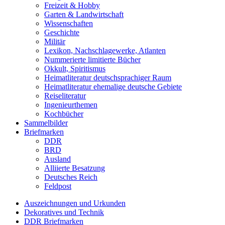
Freizeit & Hobby
Garten & Landwirtschaft
Wissenschaften
Geschichte
Militär
Lexikon, Nachschlagewerke, Atlanten
Nummerierte limitierte Bücher
Okkult, Spiritismus
Heimatliteratur deutschsprachiger Raum
Heimatliteratur ehemalige deutsche Gebiete
Reiseliteratur
Ingenieurthemen
Kochbücher
Sammelbilder
Briefmarken
DDR
BRD
Ausland
Alliierte Besatzung
Deutsches Reich
Feldpost
Auszeichnungen und Urkunden
Dekoratives und Technik
DDR Briefmarken