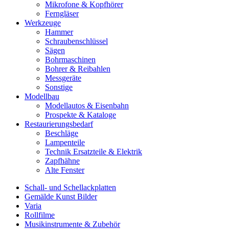
Mikrofone & Kopfhörer
Ferngläser
Werkzeuge
Hammer
Schraubenschlüssel
Sägen
Bohrmaschinen
Bohrer & Reibahlen
Messgeräte
Sonstige
Modellbau
Modellautos & Eisenbahn
Prospekte & Kataloge
Restaurierungsbedarf
Beschläge
Lampenteile
Technik Ersatzteile & Elektrik
Zapfhähne
Alte Fenster
Schall- und Schellackplatten
Gemälde Kunst Bilder
Varia
Rollfilme
Musikinstrumente & Zubehör