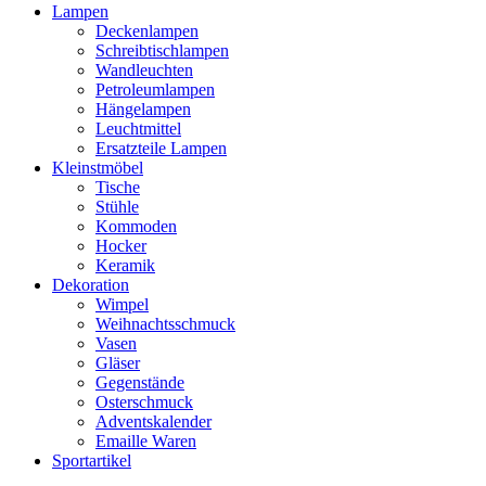
Lampen
Deckenlampen
Schreibtischlampen
Wandleuchten
Petroleumlampen
Hängelampen
Leuchtmittel
Ersatzteile Lampen
Kleinstmöbel
Tische
Stühle
Kommoden
Hocker
Keramik
Dekoration
Wimpel
Weihnachtsschmuck
Vasen
Gläser
Gegenstände
Osterschmuck
Adventskalender
Emaille Waren
Sportartikel