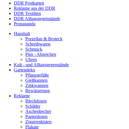
DDR Postkarten
Reklame aus der DDR
DDR Textilien
DDR Alltagsgegenstände
Propaganda
Haushalt
Porzellan & Besteck
Schreibwaren
Schmuck
Pins - Abzeichen
Uhren
Kult - und Alltagsgegenstände
Gartendeko
Pflanzgefäße
Gießkannen
Zinkwannen
Bewässerung
Reklame
Blechdosen
Schilder
Aschenbecher
Papierdosen
Zigarrenkisten
Plakate