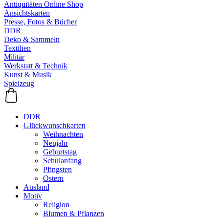
Antiquitäten Online Shop
Ansichtskarten
Presse, Fotos & Bücher
DDR
Deko & Sammeln
Textilien
Militär
Werkstatt & Technik
Kunst & Musik
Spielzeug
DDR
Glückwunschkarten
Weihnachten
Neujahr
Geburtstag
Schulanfang
Pfingsten
Ostern
Ausland
Motiv
Religion
Blumen & Pflanzen