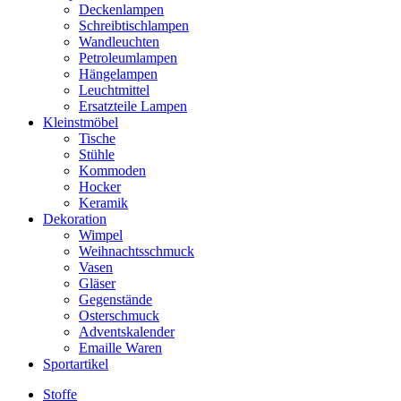
Deckenlampen
Schreibtischlampen
Wandleuchten
Petroleumlampen
Hängelampen
Leuchtmittel
Ersatzteile Lampen
Kleinstmöbel
Tische
Stühle
Kommoden
Hocker
Keramik
Dekoration
Wimpel
Weihnachtsschmuck
Vasen
Gläser
Gegenstände
Osterschmuck
Adventskalender
Emaille Waren
Sportartikel
Stoffe