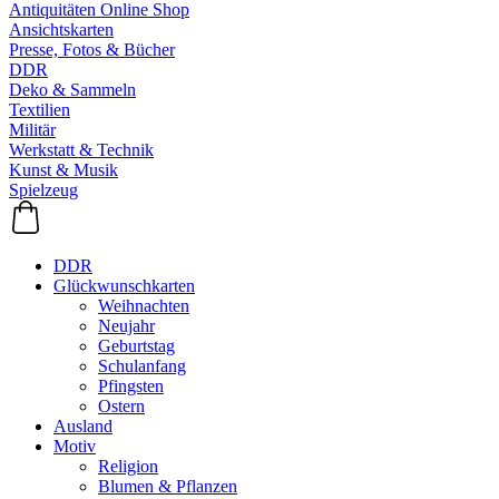
Antiquitäten Online Shop
Ansichtskarten
Presse, Fotos & Bücher
DDR
Deko & Sammeln
Textilien
Militär
Werkstatt & Technik
Kunst & Musik
Spielzeug
DDR
Glückwunschkarten
Weihnachten
Neujahr
Geburtstag
Schulanfang
Pfingsten
Ostern
Ausland
Motiv
Religion
Blumen & Pflanzen