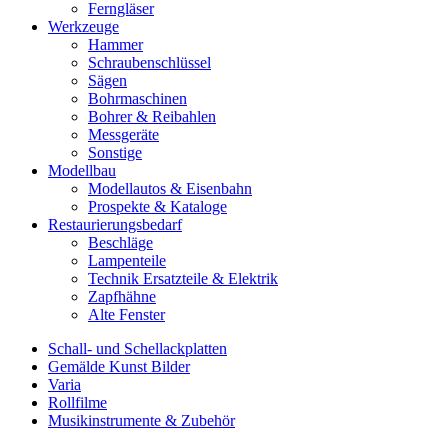
Ferngläser
Werkzeuge
Hammer
Schraubenschlüssel
Sägen
Bohrmaschinen
Bohrer & Reibahlen
Messgeräte
Sonstige
Modellbau
Modellautos & Eisenbahn
Prospekte & Kataloge
Restaurierungsbedarf
Beschläge
Lampenteile
Technik Ersatzteile & Elektrik
Zapfhähne
Alte Fenster
Schall- und Schellackplatten
Gemälde Kunst Bilder
Varia
Rollfilme
Musikinstrumente & Zubehör