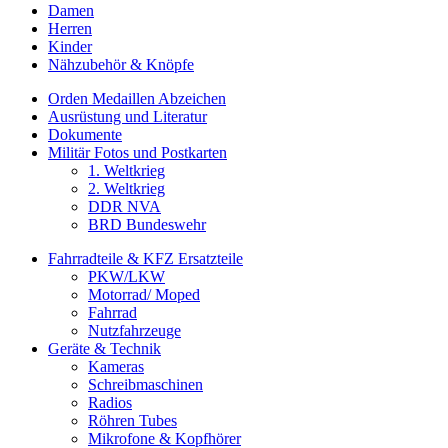
Damen
Herren
Kinder
Nähzubehör & Knöpfe
Orden Medaillen Abzeichen
Ausrüstung und Literatur
Dokumente
Militär Fotos und Postkarten
1. Weltkrieg
2. Weltkrieg
DDR NVA
BRD Bundeswehr
Fahrradteile & KFZ Ersatzteile
PKW/LKW
Motorrad/ Moped
Fahrrad
Nutzfahrzeuge
Geräte & Technik
Kameras
Schreibmaschinen
Radios
Röhren Tubes
Mikrofone & Kopfhörer