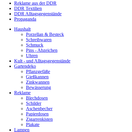
Reklame aus der DDR
DDR Textilien
DDR Alltagsgegenstände
Propaganda
Haushalt
Porzellan & Besteck
Schreibwaren
Schmuck
Pins - Abzeichen
Uhren
Kult - und Alltagsgegenstände
Gartendeko
Pflanzgefäße
Gießkannen
Zinkwannen
Bewässerung
Reklame
Blechdosen
Schilder
Aschenbecher
Papierdosen
Zigarrenkisten
Plakate
Lampen