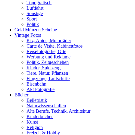
Topografisch
Luftfahrt
Sonstige
Sport
Politik
Geld Münzen Scheine
Vintage Fotos
Kfz, Autos, Motorräder
Carte de Visite, Kabinettfotos
Reisefotografie, Orte
Werbung und Reklame
Politik, Zeitgeschehen
Kinder, Spielzeug
Tiere, Natur, Pflanzen
Flugzeuge, Luftschiffe
Eisenbahn
Akt Fotografie
Bücher
Belletristik
Naturwissenschaften
Alte Berufe, Technik. Architektur
Kinderbücher
Kunst
Religion
Freizeit & Hobby