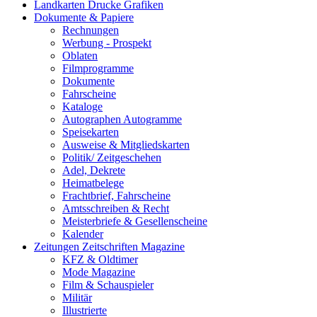
Landkarten Drucke Grafiken
Dokumente & Papiere
Rechnungen
Werbung - Prospekt
Oblaten
Filmprogramme
Dokumente
Fahrscheine
Kataloge
Autographen Autogramme
Speisekarten
Ausweise & Mitgliedskarten
Politik/ Zeitgeschehen
Adel, Dekrete
Heimatbelege
Frachtbrief, Fahrscheine
Amtsschreiben & Recht
Meisterbriefe & Gesellenscheine
Kalender
Zeitungen Zeitschriften Magazine
KFZ & Oldtimer
Mode Magazine
Film & Schauspieler
Militär
Illustrierte