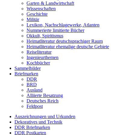
Garten & Landwirtschaft
Wissenschaften
Geschichte
Militär
Lexikon, Nachschlagewerke, Atlanten
Nummerierte limitierte Bücher
Okkult, Spiritismus
Heimatliteratur deutschsprachiger Raum
Heimatliteratur ehemalige deutsche Gebiete
Reiseliteratur
Ingenieurthemen
Kochbücher
Sammelbilder
Briefmarken
DDR
BRD
Ausland
Alliierte Besatzung
Deutsches Reich
Feldpost
Auszeichnungen und Urkunden
Dekoratives und Technik
DDR Briefmarken
DDR Postkarten