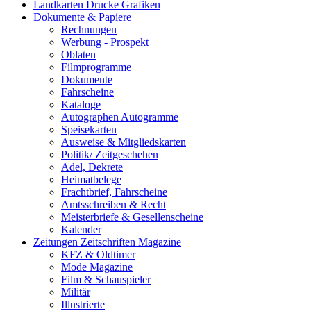
Landkarten Drucke Grafiken
Dokumente & Papiere
Rechnungen
Werbung - Prospekt
Oblaten
Filmprogramme
Dokumente
Fahrscheine
Kataloge
Autographen Autogramme
Speisekarten
Ausweise & Mitgliedskarten
Politik/ Zeitgeschehen
Adel, Dekrete
Heimatbelege
Frachtbrief, Fahrscheine
Amtsschreiben & Recht
Meisterbriefe & Gesellenscheine
Kalender
Zeitungen Zeitschriften Magazine
KFZ & Oldtimer
Mode Magazine
Film & Schauspieler
Militär
Illustrierte