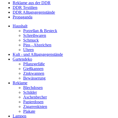
Reklame aus der DDR
DDR Textilien
DDR Alltagsgegenstände
Propaganda
Haushalt
Porzellan & Besteck
Schreibwaren
Schmuck
Pins - Abzeichen
Uhren
Kult - und Alltagsgegenstände
Gartendeko
Pflanzgefäße
Gießkannen
Zinkwannen
Bewässerung
Reklame
Blechdosen
Schilder
Aschenbecher
Papierdosen
Zigarrenkisten
Plakate
Lampen