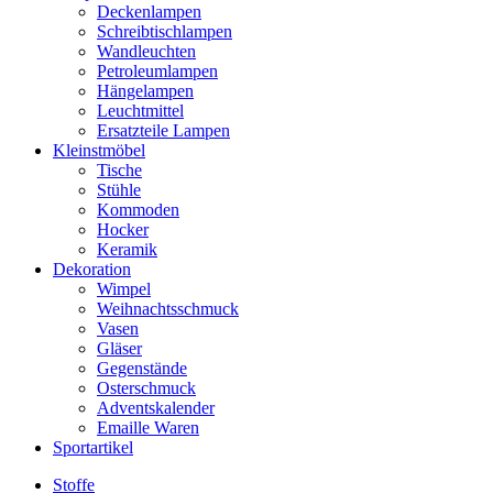
Deckenlampen
Schreibtischlampen
Wandleuchten
Petroleumlampen
Hängelampen
Leuchtmittel
Ersatzteile Lampen
Kleinstmöbel
Tische
Stühle
Kommoden
Hocker
Keramik
Dekoration
Wimpel
Weihnachtsschmuck
Vasen
Gläser
Gegenstände
Osterschmuck
Adventskalender
Emaille Waren
Sportartikel
Stoffe