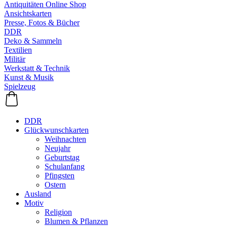
Antiquitäten Online Shop
Ansichtskarten
Presse, Fotos & Bücher
DDR
Deko & Sammeln
Textilien
Militär
Werkstatt & Technik
Kunst & Musik
Spielzeug
DDR
Glückwunschkarten
Weihnachten
Neujahr
Geburtstag
Schulanfang
Pfingsten
Ostern
Ausland
Motiv
Religion
Blumen & Pflanzen