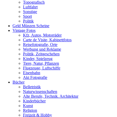
Topografisch
Luftfahrt
Sonstige
Sport
Politik
Geld Münzen Scheine
Vintage Fotos
Kfz, Autos, Motorräder
Carte de Visite, Kabinettfotos
Reisefotografie, Orte
Werbung und Reklame
Politik, Zeitgeschehen
Kinder, Spielzeug
Tiere, Natur, Pflanzen
Flugzeuge, Luftschiffe
Eisenbahn
Akt Fotografie
Bücher
Belletristik
Naturwissenschaften
Alte Berufe, Technik. Architektur
Kinderbücher
Kunst
Religion
Freizeit & Hobby