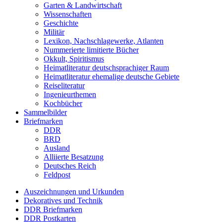
Garten & Landwirtschaft
Wissenschaften
Geschichte
Militär
Lexikon, Nachschlagewerke, Atlanten
Nummerierte limitierte Bücher
Okkult, Spiritismus
Heimatliteratur deutschsprachiger Raum
Heimatliteratur ehemalige deutsche Gebiete
Reiseliteratur
Ingenieurthemen
Kochbücher
Sammelbilder
Briefmarken
DDR
BRD
Ausland
Alliierte Besatzung
Deutsches Reich
Feldpost
Auszeichnungen und Urkunden
Dekoratives und Technik
DDR Briefmarken
DDR Postkarten