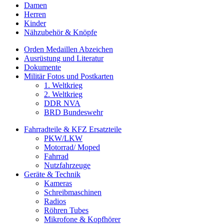
Damen
Herren
Kinder
Nähzubehör & Knöpfe
Orden Medaillen Abzeichen
Ausrüstung und Literatur
Dokumente
Militär Fotos und Postkarten
1. Weltkrieg
2. Weltkrieg
DDR NVA
BRD Bundeswehr
Fahrradteile & KFZ Ersatzteile
PKW/LKW
Motorrad/ Moped
Fahrrad
Nutzfahrzeuge
Geräte & Technik
Kameras
Schreibmaschinen
Radios
Röhren Tubes
Mikrofone & Kopfhörer