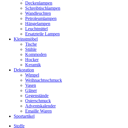
Deckenlampen
Schreibtischlampen
Wandleuchten
Petroleumlampen
Hängelampen
Leuchtmittel
Ersatzteile Lampen
Kleinstmöbel
Tische
Stühle
Kommoden
Hocker
Keramik
Dekoration
Wimpel
Weihnachtsschmuck
Vasen
Gläser
Gegenstände
Osterschmuck
Adventskalender
Emaille Waren
Sportartikel
Stoffe