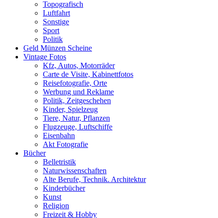
Topografisch
Luftfahrt
Sonstige
Sport
Politik
Geld Münzen Scheine
Vintage Fotos
Kfz, Autos, Motorräder
Carte de Visite, Kabinettfotos
Reisefotografie, Orte
Werbung und Reklame
Politik, Zeitgeschehen
Kinder, Spielzeug
Tiere, Natur, Pflanzen
Flugzeuge, Luftschiffe
Eisenbahn
Akt Fotografie
Bücher
Belletristik
Naturwissenschaften
Alte Berufe, Technik. Architektur
Kinderbücher
Kunst
Religion
Freizeit & Hobby