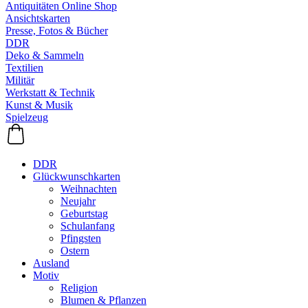
Antiquitäten Online Shop
Ansichtskarten
Presse, Fotos & Bücher
DDR
Deko & Sammeln
Textilien
Militär
Werkstatt & Technik
Kunst & Musik
Spielzeug
DDR
Glückwunschkarten
Weihnachten
Neujahr
Geburtstag
Schulanfang
Pfingsten
Ostern
Ausland
Motiv
Religion
Blumen & Pflanzen