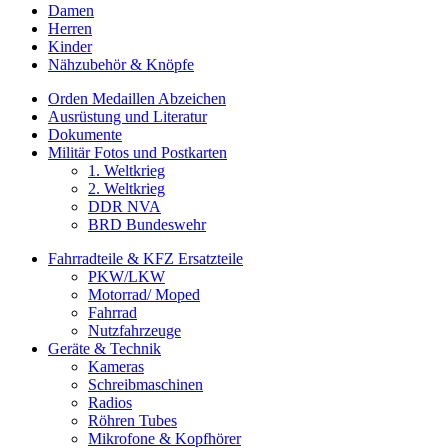
Damen
Herren
Kinder
Nähzubehör & Knöpfe
Orden Medaillen Abzeichen
Ausrüstung und Literatur
Dokumente
Militär Fotos und Postkarten
1. Weltkrieg
2. Weltkrieg
DDR NVA
BRD Bundeswehr
Fahrradteile & KFZ Ersatzteile
PKW/LKW
Motorrad/ Moped
Fahrrad
Nutzfahrzeuge
Geräte & Technik
Kameras
Schreibmaschinen
Radios
Röhren Tubes
Mikrofone & Kopfhörer