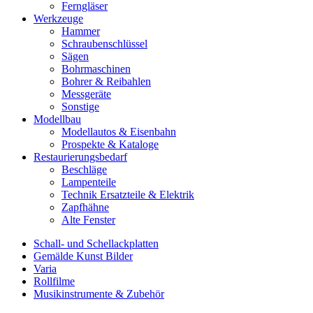
Ferngläser
Werkzeuge
Hammer
Schraubenschlüssel
Sägen
Bohrmaschinen
Bohrer & Reibahlen
Messgeräte
Sonstige
Modellbau
Modellautos & Eisenbahn
Prospekte & Kataloge
Restaurierungsbedarf
Beschläge
Lampenteile
Technik Ersatzteile & Elektrik
Zapfhähne
Alte Fenster
Schall- und Schellackplatten
Gemälde Kunst Bilder
Varia
Rollfilme
Musikinstrumente & Zubehör