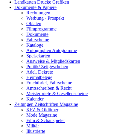
Landkarten Drucke Grafiken
Dokumente & Papiere
Rechnungen
Werbung - Prospekt
Oblaten
Filmprogramme
Dokumente
Fahrscheine
Kataloge
Autographen Autogramme
Speisekarten
Ausweise & Mitgliedskarten
Politik/ Zeitgeschehen
Adel, Dekrete
Heimatbelege
Frachtbrief, Fahrscheine
Amtsschreiben & Recht
Meisterbriefe & Gesellenscheine
Kalender
Zeitungen Zeitschriften Magazine
KFZ & Oldtimer
Mode Magazine
Film & Schauspieler
Militär
Illustrierte