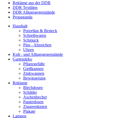
Reklame aus der DDR
DDR Textilien
DDR Alltagsgegenstände
Propaganda
Haushalt
Porzellan & Besteck
Schreibwaren
Schmuck
Pins - Abzeichen
Uhren
Kult - und Alltagsgegenstände
Gartendeko
Pflanzgefäße
Gießkannen
Zinkwannen
Bewässerung
Reklame
Blechdosen
Schilder
Aschenbecher
Papierdosen
Zigarrenkisten
Plakate
Lampen