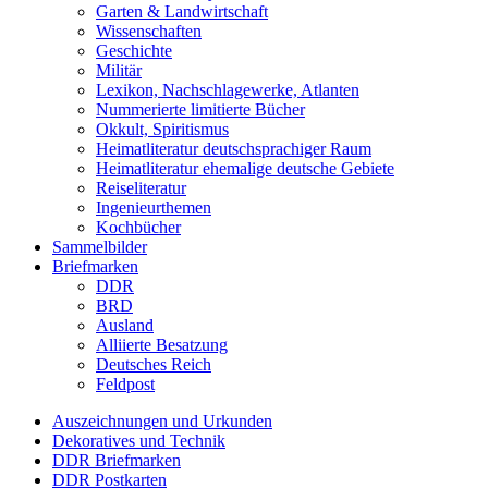
Garten & Landwirtschaft
Wissenschaften
Geschichte
Militär
Lexikon, Nachschlagewerke, Atlanten
Nummerierte limitierte Bücher
Okkult, Spiritismus
Heimatliteratur deutschsprachiger Raum
Heimatliteratur ehemalige deutsche Gebiete
Reiseliteratur
Ingenieurthemen
Kochbücher
Sammelbilder
Briefmarken
DDR
BRD
Ausland
Alliierte Besatzung
Deutsches Reich
Feldpost
Auszeichnungen und Urkunden
Dekoratives und Technik
DDR Briefmarken
DDR Postkarten