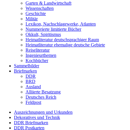
Garten & Landwirtschaft
Wissenschaften
Geschichte
Militär
Lexikon, Nachschlagewerke, Atlanten
Nummerierte limitierte Bücher
Okkult, Spiritismus
Heimatliteratur deutschsprachiger Raum
Heimatliteratur ehemalige deutsche Gebiete
Reiseliteratur
Ingenieurthemen
Kochbücher
Sammelbilder
Briefmarken
DDR
BRD
Ausland
Alliierte Besatzung
Deutsches Reich
Feldpost
Auszeichnungen und Urkunden
Dekoratives und Technik
DDR Briefmarken
DDR Postkarten