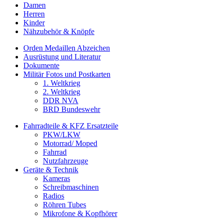
Damen
Herren
Kinder
Nähzubehör & Knöpfe
Orden Medaillen Abzeichen
Ausrüstung und Literatur
Dokumente
Militär Fotos und Postkarten
1. Weltkrieg
2. Weltkrieg
DDR NVA
BRD Bundeswehr
Fahrradteile & KFZ Ersatzteile
PKW/LKW
Motorrad/ Moped
Fahrrad
Nutzfahrzeuge
Geräte & Technik
Kameras
Schreibmaschinen
Radios
Röhren Tubes
Mikrofone & Kopfhörer