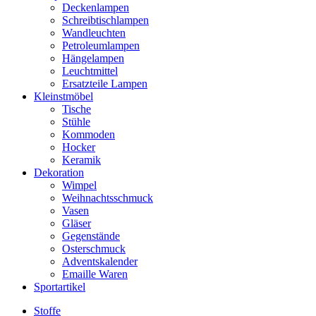
Deckenlampen
Schreibtischlampen
Wandleuchten
Petroleumlampen
Hängelampen
Leuchtmittel
Ersatzteile Lampen
Kleinstmöbel
Tische
Stühle
Kommoden
Hocker
Keramik
Dekoration
Wimpel
Weihnachtsschmuck
Vasen
Gläser
Gegenstände
Osterschmuck
Adventskalender
Emaille Waren
Sportartikel
Stoffe