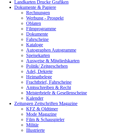
Landkarten Drucke Grafiken
Dokumente & Papiere
Rechnungen
Werbung - Prospekt
Oblaten
Filmprogramme
Dokumente
Fahrscheine
Kataloge
Autographen Autogramme
Speisekarten
Ausweise & Mitgliedskarten
Politik/ Zeitgeschehen
Adel, Dekrete
Heimatbelege
Frachtbrief, Fahrscheine
Amtsschreiben & Recht
Meisterbriefe & Gesellenscheine
Kalender
Zeitungen Zeitschriften Magazine
KFZ & Oldtimer
Mode Magazine
Film & Schauspieler
Militär
Illustrierte