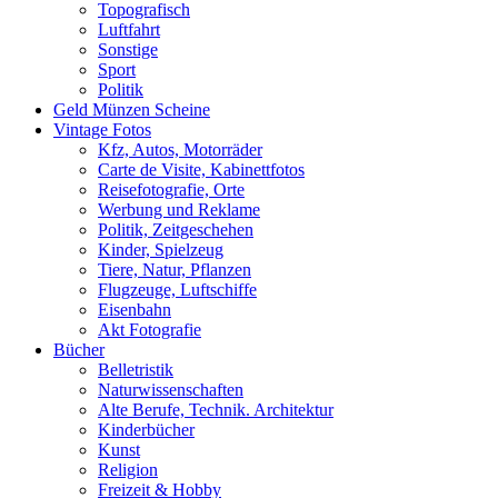
Topografisch
Luftfahrt
Sonstige
Sport
Politik
Geld Münzen Scheine
Vintage Fotos
Kfz, Autos, Motorräder
Carte de Visite, Kabinettfotos
Reisefotografie, Orte
Werbung und Reklame
Politik, Zeitgeschehen
Kinder, Spielzeug
Tiere, Natur, Pflanzen
Flugzeuge, Luftschiffe
Eisenbahn
Akt Fotografie
Bücher
Belletristik
Naturwissenschaften
Alte Berufe, Technik. Architektur
Kinderbücher
Kunst
Religion
Freizeit & Hobby