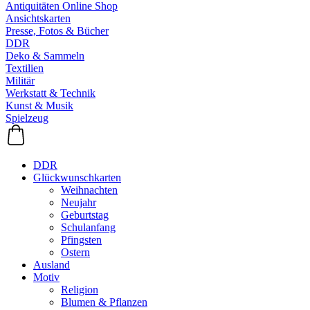
Antiquitäten Online Shop
Ansichtskarten
Presse, Fotos & Bücher
DDR
Deko & Sammeln
Textilien
Militär
Werkstatt & Technik
Kunst & Musik
Spielzeug
DDR
Glückwunschkarten
Weihnachten
Neujahr
Geburtstag
Schulanfang
Pfingsten
Ostern
Ausland
Motiv
Religion
Blumen & Pflanzen