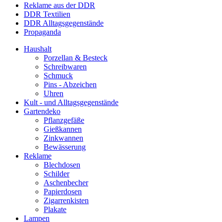
Reklame aus der DDR
DDR Textilien
DDR Alltagsgegenstände
Propaganda
Haushalt
Porzellan & Besteck
Schreibwaren
Schmuck
Pins - Abzeichen
Uhren
Kult - und Alltagsgegenstände
Gartendeko
Pflanzgefäße
Gießkannen
Zinkwannen
Bewässerung
Reklame
Blechdosen
Schilder
Aschenbecher
Papierdosen
Zigarrenkisten
Plakate
Lampen