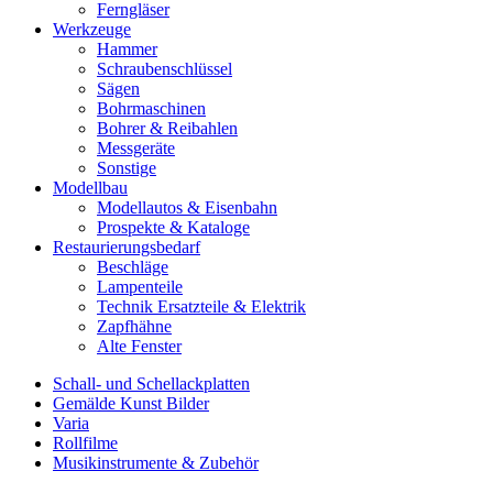
Ferngläser
Werkzeuge
Hammer
Schraubenschlüssel
Sägen
Bohrmaschinen
Bohrer & Reibahlen
Messgeräte
Sonstige
Modellbau
Modellautos & Eisenbahn
Prospekte & Kataloge
Restaurierungsbedarf
Beschläge
Lampenteile
Technik Ersatzteile & Elektrik
Zapfhähne
Alte Fenster
Schall- und Schellackplatten
Gemälde Kunst Bilder
Varia
Rollfilme
Musikinstrumente & Zubehör