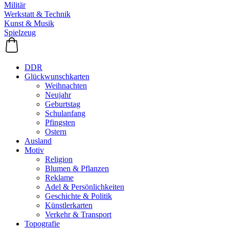
Militär
Werkstatt & Technik
Kunst & Musik
Spielzeug
DDR
Glückwunschkarten
Weihnachten
Neujahr
Geburtstag
Schulanfang
Pfingsten
Ostern
Ausland
Motiv
Religion
Blumen & Pflanzen
Reklame
Adel & Persönlichkeiten
Geschichte & Politik
Künstlerkarten
Verkehr & Transport
Topografie