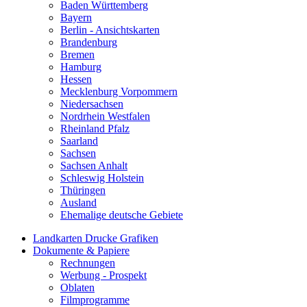
Baden Württemberg
Bayern
Berlin - Ansichtskarten
Brandenburg
Bremen
Hamburg
Hessen
Mecklenburg Vorpommern
Niedersachsen
Nordrhein Westfalen
Rheinland Pfalz
Saarland
Sachsen
Sachsen Anhalt
Schleswig Holstein
Thüringen
Ausland
Ehemalige deutsche Gebiete
Landkarten Drucke Grafiken
Dokumente & Papiere
Rechnungen
Werbung - Prospekt
Oblaten
Filmprogramme