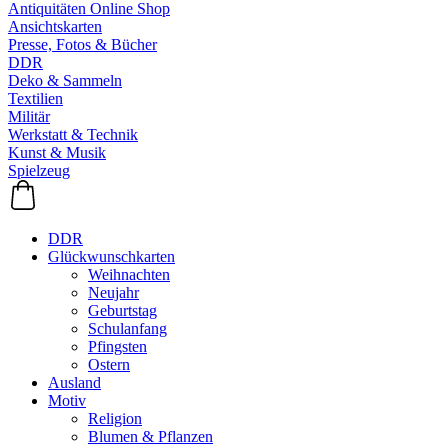
Antiquitäten Online Shop
Ansichtskarten
Presse, Fotos & Bücher
DDR
Deko & Sammeln
Textilien
Militär
Werkstatt & Technik
Kunst & Musik
Spielzeug
DDR
Glückwunschkarten
Weihnachten
Neujahr
Geburtstag
Schulanfang
Pfingsten
Ostern
Ausland
Motiv
Religion
Blumen & Pflanzen