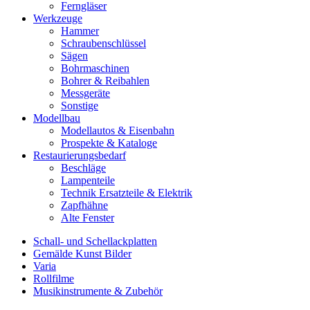
Ferngläser
Werkzeuge
Hammer
Schraubenschlüssel
Sägen
Bohrmaschinen
Bohrer & Reibahlen
Messgeräte
Sonstige
Modellbau
Modellautos & Eisenbahn
Prospekte & Kataloge
Restaurierungsbedarf
Beschläge
Lampenteile
Technik Ersatzteile & Elektrik
Zapfhähne
Alte Fenster
Schall- und Schellackplatten
Gemälde Kunst Bilder
Varia
Rollfilme
Musikinstrumente & Zubehör