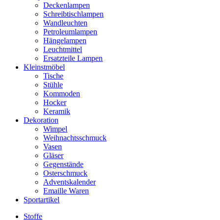
Deckenlampen
Schreibtischlampen
Wandleuchten
Petroleumlampen
Hängelampen
Leuchtmittel
Ersatzteile Lampen
Kleinstmöbel
Tische
Stühle
Kommoden
Hocker
Keramik
Dekoration
Wimpel
Weihnachtsschmuck
Vasen
Gläser
Gegenstände
Osterschmuck
Adventskalender
Emaille Waren
Sportartikel
Stoffe