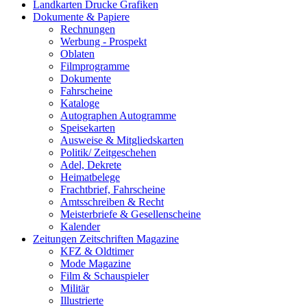
Landkarten Drucke Grafiken
Dokumente & Papiere
Rechnungen
Werbung - Prospekt
Oblaten
Filmprogramme
Dokumente
Fahrscheine
Kataloge
Autographen Autogramme
Speisekarten
Ausweise & Mitgliedskarten
Politik/ Zeitgeschehen
Adel, Dekrete
Heimatbelege
Frachtbrief, Fahrscheine
Amtsschreiben & Recht
Meisterbriefe & Gesellenscheine
Kalender
Zeitungen Zeitschriften Magazine
KFZ & Oldtimer
Mode Magazine
Film & Schauspieler
Militär
Illustrierte