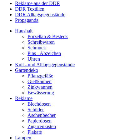
Reklame aus der DDR
DDR Textilien
DDR Alltagsgegenstände
Propaganda
Haushalt
Porzellan & Besteck
Schreibwaren
Schmuck
Pins - Abzeichen
Uhren
Kult - und Alltagsgegenstände
Gartendeko
Pflanzgefäße
Gießkannen
Zinkwannen
Bewässerung
Reklame
Blechdosen
Schilder
Aschenbecher
Papierdosen
Zigarrenkisten
Plakate
Lampen