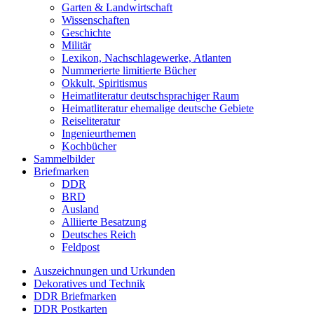
Garten & Landwirtschaft
Wissenschaften
Geschichte
Militär
Lexikon, Nachschlagewerke, Atlanten
Nummerierte limitierte Bücher
Okkult, Spiritismus
Heimatliteratur deutschsprachiger Raum
Heimatliteratur ehemalige deutsche Gebiete
Reiseliteratur
Ingenieurthemen
Kochbücher
Sammelbilder
Briefmarken
DDR
BRD
Ausland
Alliierte Besatzung
Deutsches Reich
Feldpost
Auszeichnungen und Urkunden
Dekoratives und Technik
DDR Briefmarken
DDR Postkarten