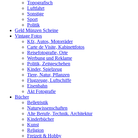
Topografisch
Luftfahrt
Sonstige
Sport
Politik
Geld Münzen Scheine
Vintage Fotos
Kfz, Autos, Motorräder
Carte de Visite, Kabinettfotos
Reisefotografie, Orte
Werbung und Reklame
Politik, Zeitgeschehen
Kinder, Spielzeug
Tiere, Natur, Pflanzen
Flugzeuge, Luftschiffe
Eisenbahn
Akt Fotografie
Bücher
Belletristik
Naturwissenschaften
Alte Berufe, Technik. Architektur
Kinderbücher
Kunst
Religion
Freizeit & Hobby