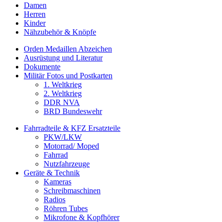
Damen
Herren
Kinder
Nähzubehör & Knöpfe
Orden Medaillen Abzeichen
Ausrüstung und Literatur
Dokumente
Militär Fotos und Postkarten
1. Weltkrieg
2. Weltkrieg
DDR NVA
BRD Bundeswehr
Fahrradteile & KFZ Ersatzteile
PKW/LKW
Motorrad/ Moped
Fahrrad
Nutzfahrzeuge
Geräte & Technik
Kameras
Schreibmaschinen
Radios
Röhren Tubes
Mikrofone & Kopfhörer