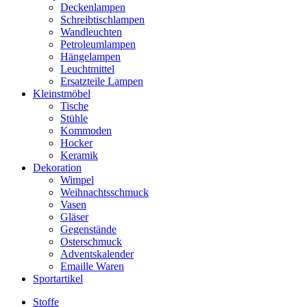
Deckenlampen
Schreibtischlampen
Wandleuchten
Petroleumlampen
Hängelampen
Leuchtmittel
Ersatzteile Lampen
Kleinstmöbel
Tische
Stühle
Kommoden
Hocker
Keramik
Dekoration
Wimpel
Weihnachtsschmuck
Vasen
Gläser
Gegenstände
Osterschmuck
Adventskalender
Emaille Waren
Sportartikel
Stoffe