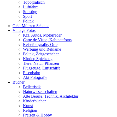
Topografisch
Luftfahrt
Sonstige
Sport
Politik
Geld Münzen Scheine
Vintage Fotos
Kfz, Autos, Motorräder
Carte de Visite, Kabinettfotos
Reisefotografie, Orte
Werbung und Reklame
Politik, Zeitgeschehen
Kinder, Spielzeug
Tiere, Natur, Pflanzen
Flugzeuge, Luftschiffe
Eisenbahn
Akt Fotografie
Bücher
Belletristik
Naturwissenschaften
Alte Berufe, Technik. Architektur
Kinderbücher
Kunst
Religion
Freizeit & Hobby