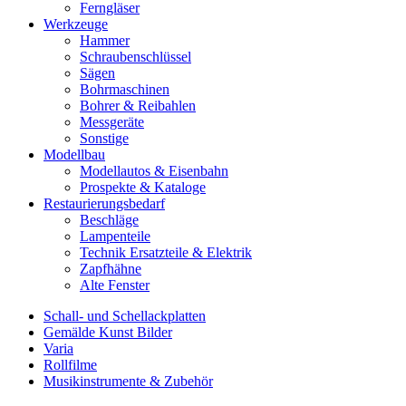
Ferngläser
Werkzeuge
Hammer
Schraubenschlüssel
Sägen
Bohrmaschinen
Bohrer & Reibahlen
Messgeräte
Sonstige
Modellbau
Modellautos & Eisenbahn
Prospekte & Kataloge
Restaurierungsbedarf
Beschläge
Lampenteile
Technik Ersatzteile & Elektrik
Zapfhähne
Alte Fenster
Schall- und Schellackplatten
Gemälde Kunst Bilder
Varia
Rollfilme
Musikinstrumente & Zubehör