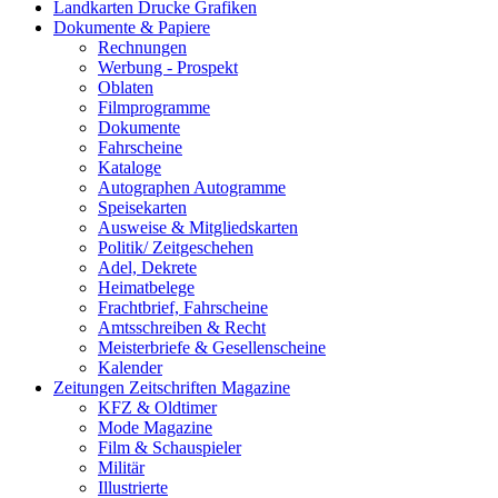
Landkarten Drucke Grafiken
Dokumente & Papiere
Rechnungen
Werbung - Prospekt
Oblaten
Filmprogramme
Dokumente
Fahrscheine
Kataloge
Autographen Autogramme
Speisekarten
Ausweise & Mitgliedskarten
Politik/ Zeitgeschehen
Adel, Dekrete
Heimatbelege
Frachtbrief, Fahrscheine
Amtsschreiben & Recht
Meisterbriefe & Gesellenscheine
Kalender
Zeitungen Zeitschriften Magazine
KFZ & Oldtimer
Mode Magazine
Film & Schauspieler
Militär
Illustrierte