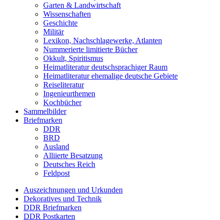
Garten & Landwirtschaft
Wissenschaften
Geschichte
Militär
Lexikon, Nachschlagewerke, Atlanten
Nummerierte limitierte Bücher
Okkult, Spiritismus
Heimatliteratur deutschsprachiger Raum
Heimatliteratur ehemalige deutsche Gebiete
Reiseliteratur
Ingenieurthemen
Kochbücher
Sammelbilder
Briefmarken
DDR
BRD
Ausland
Alliierte Besatzung
Deutsches Reich
Feldpost
Auszeichnungen und Urkunden
Dekoratives und Technik
DDR Briefmarken
DDR Postkarten