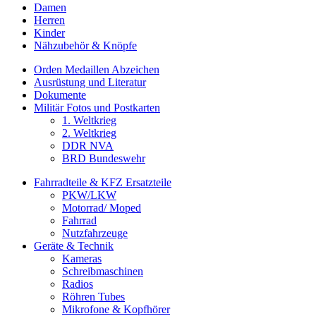
Damen
Herren
Kinder
Nähzubehör & Knöpfe
Orden Medaillen Abzeichen
Ausrüstung und Literatur
Dokumente
Militär Fotos und Postkarten
1. Weltkrieg
2. Weltkrieg
DDR NVA
BRD Bundeswehr
Fahrradteile & KFZ Ersatzteile
PKW/LKW
Motorrad/ Moped
Fahrrad
Nutzfahrzeuge
Geräte & Technik
Kameras
Schreibmaschinen
Radios
Röhren Tubes
Mikrofone & Kopfhörer