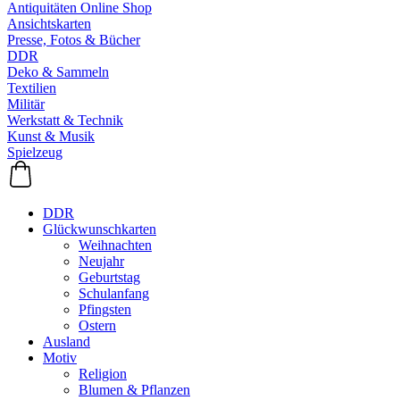
Antiquitäten Online Shop
Ansichtskarten
Presse, Fotos & Bücher
DDR
Deko & Sammeln
Textilien
Militär
Werkstatt & Technik
Kunst & Musik
Spielzeug
DDR
Glückwunschkarten
Weihnachten
Neujahr
Geburtstag
Schulanfang
Pfingsten
Ostern
Ausland
Motiv
Religion
Blumen & Pflanzen