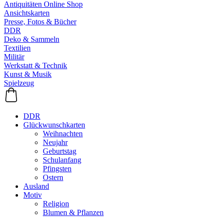
Antiquitäten Online Shop
Ansichtskarten
Presse, Fotos & Bücher
DDR
Deko & Sammeln
Textilien
Militär
Werkstatt & Technik
Kunst & Musik
Spielzeug
DDR
Glückwunschkarten
Weihnachten
Neujahr
Geburtstag
Schulanfang
Pfingsten
Ostern
Ausland
Motiv
Religion
Blumen & Pflanzen