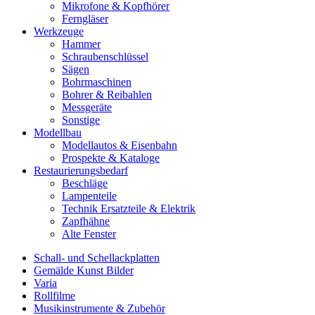
Mikrofone & Kopfhörer
Ferngläser
Werkzeuge
Hammer
Schraubenschlüssel
Sägen
Bohrmaschinen
Bohrer & Reibahlen
Messgeräte
Sonstige
Modellbau
Modellautos & Eisenbahn
Prospekte & Kataloge
Restaurierungsbedarf
Beschläge
Lampenteile
Technik Ersatzteile & Elektrik
Zapfhähne
Alte Fenster
Schall- und Schellackplatten
Gemälde Kunst Bilder
Varia
Rollfilme
Musikinstrumente & Zubehör