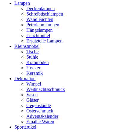
Lampen
Deckenlampen
Schreibtischlampen
Wandleuchten
Petroleumlampen
Hängelampen
Leuchtmittel
Ersatzteile Lampen
Kleinstmöbel
Tische
Stühle
Kommoden
Hocker
Keramik
Dekoration
Wimpel
Weihnachtsschmuck
Vasen
Gläser
Gegenstände
Osterschmuck
Adventskalender
Emaille Waren
Sportartikel