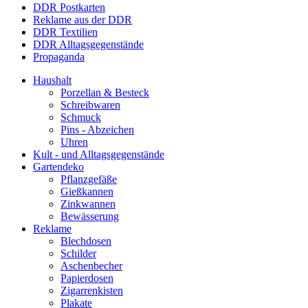
DDR Postkarten
Reklame aus der DDR
DDR Textilien
DDR Alltagsgegenstände
Propaganda
Haushalt
Porzellan & Besteck
Schreibwaren
Schmuck
Pins - Abzeichen
Uhren
Kult - und Alltagsgegenstände
Gartendeko
Pflanzgefäße
Gießkannen
Zinkwannen
Bewässerung
Reklame
Blechdosen
Schilder
Aschenbecher
Papierdosen
Zigarrenkisten
Plakate