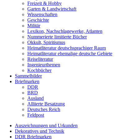
Freizeit & Hobby
Garten & Landwirtschaft
Wissenschaften
Geschichte
Militär
Lexikon, Nachschlagewerke, Atlanten
Nummerierte limitierte Bücher
Okkult, Spiritismus
Heimatliteratur deutschsprachiger Raum
Heimatliteratur ehemalige deutsche Gebiete
Reiseliteratur
Ingenieurthemen
Kochbücher
Sammelbilder
Briefmarken
DDR
BRD
Ausland
Alliierte Besatzung
Deutsches Reich
Feldpost
Auszeichnungen und Urkunden
Dekoratives und Technik
DDR Briefmarken