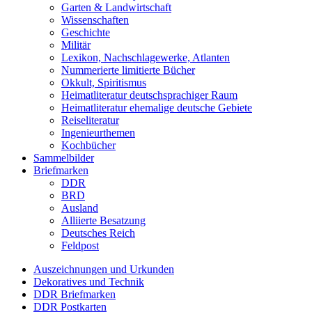
Garten & Landwirtschaft
Wissenschaften
Geschichte
Militär
Lexikon, Nachschlagewerke, Atlanten
Nummerierte limitierte Bücher
Okkult, Spiritismus
Heimatliteratur deutschsprachiger Raum
Heimatliteratur ehemalige deutsche Gebiete
Reiseliteratur
Ingenieurthemen
Kochbücher
Sammelbilder
Briefmarken
DDR
BRD
Ausland
Alliierte Besatzung
Deutsches Reich
Feldpost
Auszeichnungen und Urkunden
Dekoratives und Technik
DDR Briefmarken
DDR Postkarten