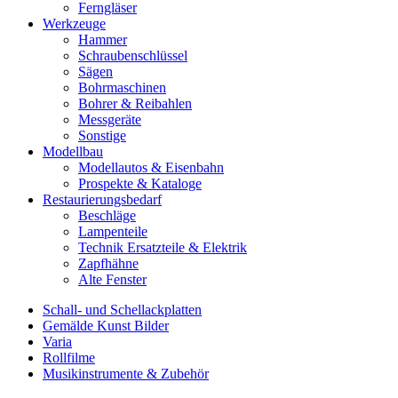
Ferngläser
Werkzeuge
Hammer
Schraubenschlüssel
Sägen
Bohrmaschinen
Bohrer & Reibahlen
Messgeräte
Sonstige
Modellbau
Modellautos & Eisenbahn
Prospekte & Kataloge
Restaurierungsbedarf
Beschläge
Lampenteile
Technik Ersatzteile & Elektrik
Zapfhähne
Alte Fenster
Schall- und Schellackplatten
Gemälde Kunst Bilder
Varia
Rollfilme
Musikinstrumente & Zubehör