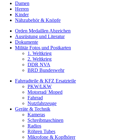
Damen
Herren
Kinder
Nähzubehör & Knöpfe
Orden Medaillen Abzeichen
Ausrüstung und Literatur
Dokumente
Militär Fotos und Postkarten
1. Weltkrieg
2. Weltkrieg
DDR NVA
BRD Bundeswehr
Fahrradteile & KFZ Ersatzteile
PKW/LKW
Motorrad/ Moped
Fahrrad
Nutzfahrzeuge
Geräte & Technik
Kameras
Schreibmaschinen
Radios
Röhren Tubes
Mikrofone & Kopfhörer