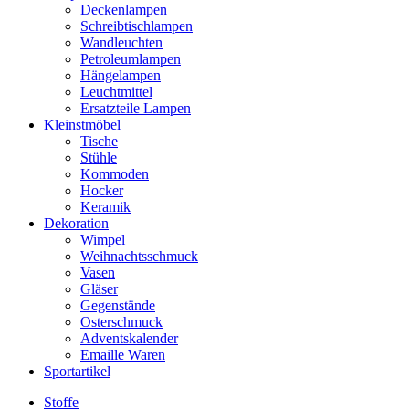
Deckenlampen
Schreibtischlampen
Wandleuchten
Petroleumlampen
Hängelampen
Leuchtmittel
Ersatzteile Lampen
Kleinstmöbel
Tische
Stühle
Kommoden
Hocker
Keramik
Dekoration
Wimpel
Weihnachtsschmuck
Vasen
Gläser
Gegenstände
Osterschmuck
Adventskalender
Emaille Waren
Sportartikel
Stoffe