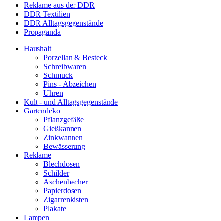
Reklame aus der DDR
DDR Textilien
DDR Alltagsgegenstände
Propaganda
Haushalt
Porzellan & Besteck
Schreibwaren
Schmuck
Pins - Abzeichen
Uhren
Kult - und Alltagsgegenstände
Gartendeko
Pflanzgefäße
Gießkannen
Zinkwannen
Bewässerung
Reklame
Blechdosen
Schilder
Aschenbecher
Papierdosen
Zigarrenkisten
Plakate
Lampen