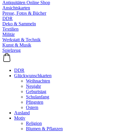
Antiquitäten Online Shop
Ansichtskarten
Presse, Fotos & Bücher
DDR
Deko & Sammeln
Textilien
Militär
Werkstatt & Technik
Kunst & Musik
Spielzeug
DDR
Glückwunschkarten
Weihnachten
Neujahr
Geburtstag
Schulanfang
Pfingsten
Ostern
Ausland
Motiv
Religion
Blumen & Pflanzen