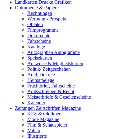
Landkarten Drucke Grafiken
Dokumente & Papiere
Rechnungen
Werbung - Prospekt
Oblaten
Filmprogramme
Dokumente
Fahrscheine
Kataloge
Autographen Autogramme
Speisekarten
Ausweise & Mitgliedskarten
Politik/ Zeitgeschehen
Adel, Dekrete
Heimatbelege
Frachtbrief, Fahrscheine
Amtsschreiben & Recht
Meisterbriefe & Gesellenscheine
Kalender
Zeitungen Zeitschriften Magazine
KFZ & Oldtimer
Mode Magazine
Film & Schauspieler
Militär
Illustrierte