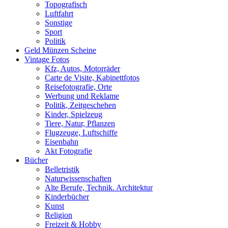
Topografisch
Luftfahrt
Sonstige
Sport
Politik
Geld Münzen Scheine
Vintage Fotos
Kfz, Autos, Motorräder
Carte de Visite, Kabinettfotos
Reisefotografie, Orte
Werbung und Reklame
Politik, Zeitgeschehen
Kinder, Spielzeug
Tiere, Natur, Pflanzen
Flugzeuge, Luftschiffe
Eisenbahn
Akt Fotografie
Bücher
Belletristik
Naturwissenschaften
Alte Berufe, Technik. Architektur
Kinderbücher
Kunst
Religion
Freizeit & Hobby