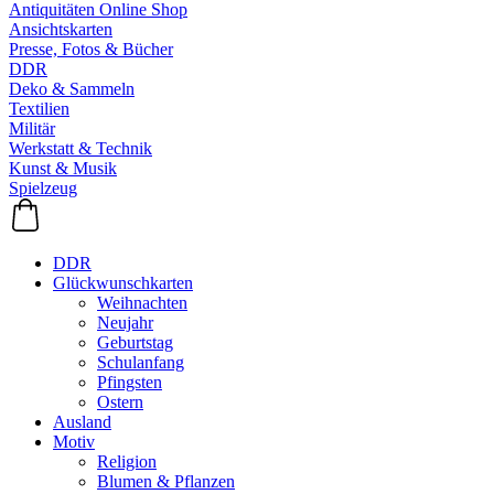
Antiquitäten Online Shop
Ansichtskarten
Presse, Fotos & Bücher
DDR
Deko & Sammeln
Textilien
Militär
Werkstatt & Technik
Kunst & Musik
Spielzeug
DDR
Glückwunschkarten
Weihnachten
Neujahr
Geburtstag
Schulanfang
Pfingsten
Ostern
Ausland
Motiv
Religion
Blumen & Pflanzen