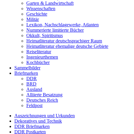
Garten & Landwirtschaft
Wissenschaften
Geschichte
Militär
Lexikon, Nachschlagewerke, Atlanten
Nummerierte limitierte Bücher
Okkult, Spiritismus
Heimatliteratur deutschsprachiger Raum
Heimatliteratur ehemalige deutsche Gebiete
Reiseliteratur
Ingenieurthemen
Kochbücher
Sammelbilder
Briefmarken
DDR
BRD
Ausland
Alliierte Besatzung
Deutsches Reich
Feldpost
Auszeichnungen und Urkunden
Dekoratives und Technik
DDR Briefmarken
DDR Postkarten