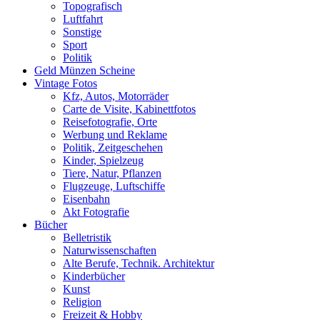
Topografisch
Luftfahrt
Sonstige
Sport
Politik
Geld Münzen Scheine
Vintage Fotos
Kfz, Autos, Motorräder
Carte de Visite, Kabinettfotos
Reisefotografie, Orte
Werbung und Reklame
Politik, Zeitgeschehen
Kinder, Spielzeug
Tiere, Natur, Pflanzen
Flugzeuge, Luftschiffe
Eisenbahn
Akt Fotografie
Bücher
Belletristik
Naturwissenschaften
Alte Berufe, Technik. Architektur
Kinderbücher
Kunst
Religion
Freizeit & Hobby