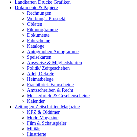
Landkarten Drucke Grafiken
Dokumente & Papiere
Rechnungen
Werbung - Prospekt
Oblaten
Filmprogramme
Dokumente
Fahrscheine
Kataloge
Autographen Autogramme
Speisekarten
Ausweise & Mitgliedskarten
Politik/ Zeitgeschehen
Adel, Dekrete
Heimatbelege
Frachtbrief, Fahrscheine
Amtsschreiben & Recht
Meisterbriefe & Gesellenscheine
Kalender
Zeitungen Zeitschriften Magazine
KFZ & Oldtimer
Mode Magazine
Film & Schauspieler
Militär
Illustrierte