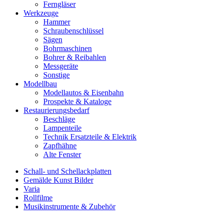
Ferngläser
Werkzeuge
Hammer
Schraubenschlüssel
Sägen
Bohrmaschinen
Bohrer & Reibahlen
Messgeräte
Sonstige
Modellbau
Modellautos & Eisenbahn
Prospekte & Kataloge
Restaurierungsbedarf
Beschläge
Lampenteile
Technik Ersatzteile & Elektrik
Zapfhähne
Alte Fenster
Schall- und Schellackplatten
Gemälde Kunst Bilder
Varia
Rollfilme
Musikinstrumente & Zubehör