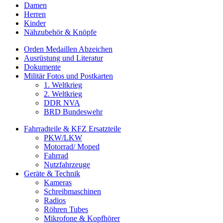
Damen
Herren
Kinder
Nähzubehör & Knöpfe
Orden Medaillen Abzeichen
Ausrüstung und Literatur
Dokumente
Militär Fotos und Postkarten
1. Weltkrieg
2. Weltkrieg
DDR NVA
BRD Bundeswehr
Fahrradteile & KFZ Ersatzteile
PKW/LKW
Motorrad/ Moped
Fahrrad
Nutzfahrzeuge
Geräte & Technik
Kameras
Schreibmaschinen
Radios
Röhren Tubes
Mikrofone & Kopfhörer