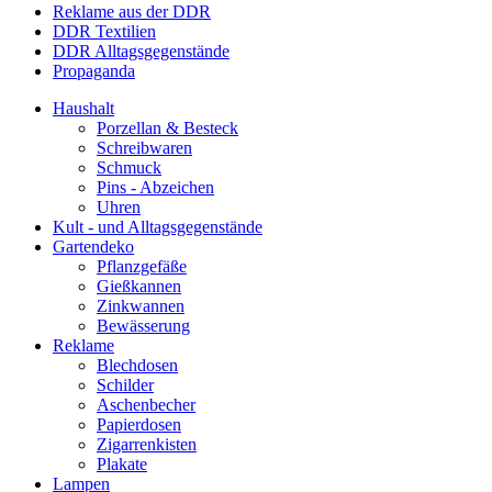
Reklame aus der DDR
DDR Textilien
DDR Alltagsgegenstände
Propaganda
Haushalt
Porzellan & Besteck
Schreibwaren
Schmuck
Pins - Abzeichen
Uhren
Kult - und Alltagsgegenstände
Gartendeko
Pflanzgefäße
Gießkannen
Zinkwannen
Bewässerung
Reklame
Blechdosen
Schilder
Aschenbecher
Papierdosen
Zigarrenkisten
Plakate
Lampen