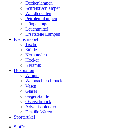
Deckenlampen
Schreibtischlampen
Wandleuchten
Petroleumlampen
Hängelampen
Leuchtmittel
Ersatzteile Lampen
Kleinstmöbel
Tische
Stühle
Kommoden
Hocker
Keramik
Dekoration
Wimpel
Weihnachtsschmuck
Vasen
Gläser
Gegenstände
Osterschmuck
Adventskalender
Emaille Waren
Sportartikel
Stoffe