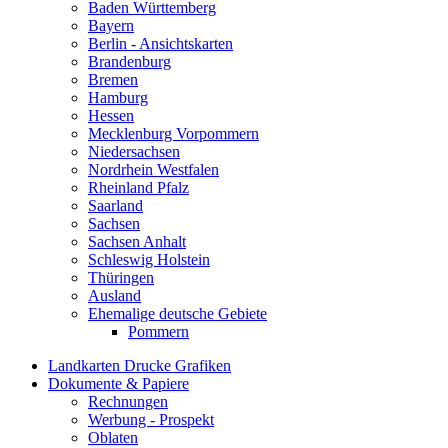
Baden Württemberg
Bayern
Berlin - Ansichtskarten
Brandenburg
Bremen
Hamburg
Hessen
Mecklenburg Vorpommern
Niedersachsen
Nordrhein Westfalen
Rheinland Pfalz
Saarland
Sachsen
Sachsen Anhalt
Schleswig Holstein
Thüringen
Ausland
Ehemalige deutsche Gebiete
Pommern
Landkarten Drucke Grafiken
Dokumente & Papiere
Rechnungen
Werbung - Prospekt
Oblaten