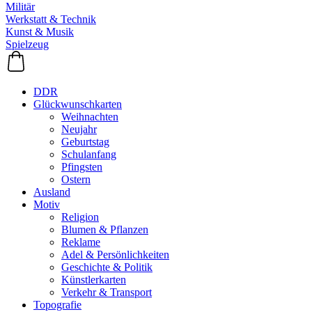
Militär
Werkstatt & Technik
Kunst & Musik
Spielzeug
DDR
Glückwunschkarten
Weihnachten
Neujahr
Geburtstag
Schulanfang
Pfingsten
Ostern
Ausland
Motiv
Religion
Blumen & Pflanzen
Reklame
Adel & Persönlichkeiten
Geschichte & Politik
Künstlerkarten
Verkehr & Transport
Topografie