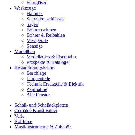
Ferngläser
Werkzeuge
Hammer
Schraubenschlüssel
Sägen
Bohrmaschinen
Bohrer & Reibahlen
Messgeräte
Sonstige
Modellbau
Modellautos & Eisenbahn
Prospekte & Kataloge
Restaurierungsbedarf
Beschläge
Lampenteile
Technik Ersatzteile & Elektrik
Zapfhähne
Alte Fenster
Schall- und Schellackplatten
Gemälde Kunst Bilder
Varia
Rollfilme
Musikinstrumente & Zubehör