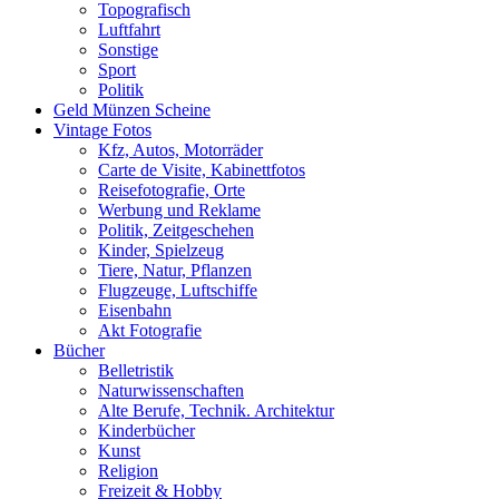
Topografisch
Luftfahrt
Sonstige
Sport
Politik
Geld Münzen Scheine
Vintage Fotos
Kfz, Autos, Motorräder
Carte de Visite, Kabinettfotos
Reisefotografie, Orte
Werbung und Reklame
Politik, Zeitgeschehen
Kinder, Spielzeug
Tiere, Natur, Pflanzen
Flugzeuge, Luftschiffe
Eisenbahn
Akt Fotografie
Bücher
Belletristik
Naturwissenschaften
Alte Berufe, Technik. Architektur
Kinderbücher
Kunst
Religion
Freizeit & Hobby