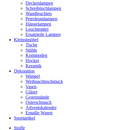
Deckenlampen
Schreibtischlampen
Wandleuchten
Petroleumlampen
Hängelampen
Leuchtmittel
Ersatzteile Lampen
Kleinstmöbel
Tische
Stühle
Kommoden
Hocker
Keramik
Dekoration
Wimpel
Weihnachtsschmuck
Vasen
Gläser
Gegenstände
Osterschmuck
Adventskalender
Emaille Waren
Sportartikel
Stoffe