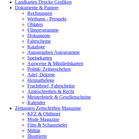
Landkarten Drucke Grafiken
Dokumente & Papiere
Rechnungen
Werbung - Prospekt
Oblaten
Filmprogramme
Dokumente
Fahrscheine
Kataloge
Autographen Autogramme
Speisekarten
Ausweise & Mitgliedskarten
Politik/ Zeitgeschehen
Adel, Dekrete
Heimatbelege
Frachtbrief, Fahrscheine
Amtsschreiben & Recht
Meisterbriefe & Gesellenscheine
Kalender
Zeitungen Zeitschriften Magazine
KFZ & Oldtimer
Mode Magazine
Film & Schauspieler
Militär
Illustrierte