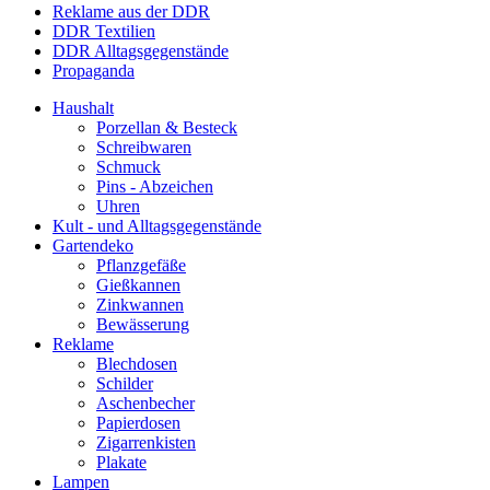
Reklame aus der DDR
DDR Textilien
DDR Alltagsgegenstände
Propaganda
Haushalt
Porzellan & Besteck
Schreibwaren
Schmuck
Pins - Abzeichen
Uhren
Kult - und Alltagsgegenstände
Gartendeko
Pflanzgefäße
Gießkannen
Zinkwannen
Bewässerung
Reklame
Blechdosen
Schilder
Aschenbecher
Papierdosen
Zigarrenkisten
Plakate
Lampen