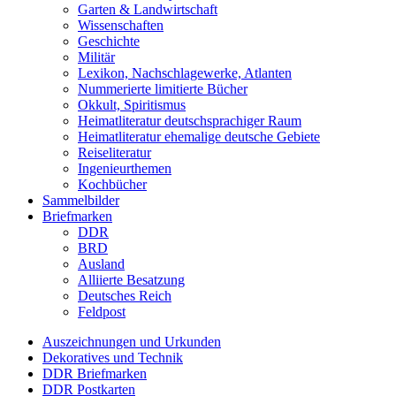
Garten & Landwirtschaft
Wissenschaften
Geschichte
Militär
Lexikon, Nachschlagewerke, Atlanten
Nummerierte limitierte Bücher
Okkult, Spiritismus
Heimatliteratur deutschsprachiger Raum
Heimatliteratur ehemalige deutsche Gebiete
Reiseliteratur
Ingenieurthemen
Kochbücher
Sammelbilder
Briefmarken
DDR
BRD
Ausland
Alliierte Besatzung
Deutsches Reich
Feldpost
Auszeichnungen und Urkunden
Dekoratives und Technik
DDR Briefmarken
DDR Postkarten