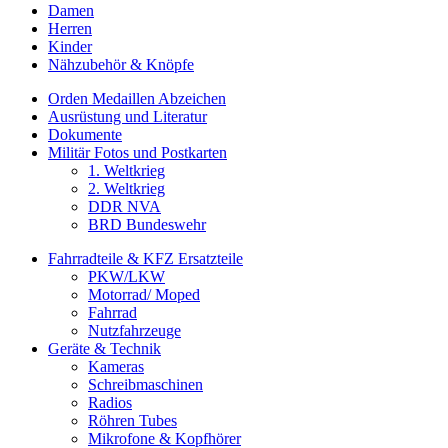
Damen
Herren
Kinder
Nähzubehör & Knöpfe
Orden Medaillen Abzeichen
Ausrüstung und Literatur
Dokumente
Militär Fotos und Postkarten
1. Weltkrieg
2. Weltkrieg
DDR NVA
BRD Bundeswehr
Fahrradteile & KFZ Ersatzteile
PKW/LKW
Motorrad/ Moped
Fahrrad
Nutzfahrzeuge
Geräte & Technik
Kameras
Schreibmaschinen
Radios
Röhren Tubes
Mikrofone & Kopfhörer