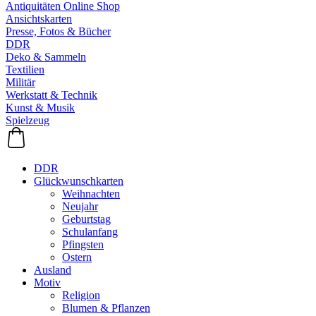
Antiquitäten Online Shop
Ansichtskarten
Presse, Fotos & Bücher
DDR
Deko & Sammeln
Textilien
Militär
Werkstatt & Technik
Kunst & Musik
Spielzeug
DDR
Glückwunschkarten
Weihnachten
Neujahr
Geburtstag
Schulanfang
Pfingsten
Ostern
Ausland
Motiv
Religion
Blumen & Pflanzen