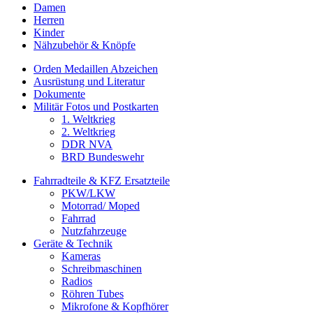
Damen
Herren
Kinder
Nähzubehör & Knöpfe
Orden Medaillen Abzeichen
Ausrüstung und Literatur
Dokumente
Militär Fotos und Postkarten
1. Weltkrieg
2. Weltkrieg
DDR NVA
BRD Bundeswehr
Fahrradteile & KFZ Ersatzteile
PKW/LKW
Motorrad/ Moped
Fahrrad
Nutzfahrzeuge
Geräte & Technik
Kameras
Schreibmaschinen
Radios
Röhren Tubes
Mikrofone & Kopfhörer