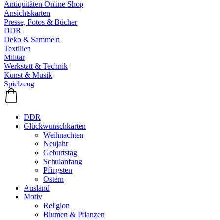
Antiquitäten Online Shop
Ansichtskarten
Presse, Fotos & Bücher
DDR
Deko & Sammeln
Textilien
Militär
Werkstatt & Technik
Kunst & Musik
Spielzeug
DDR
Glückwunschkarten
Weihnachten
Neujahr
Geburtstag
Schulanfang
Pfingsten
Ostern
Ausland
Motiv
Religion
Blumen & Pflanzen