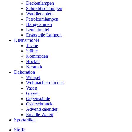
Deckenlampen
Schreibtischlampen
Wandleuchten
Petroleumlampen
Hängelampen
Leuchtmittel
Ersatzteile Lampen
Kleinstmöbel
Tische
Stühle
Kommoden
Hocker
Keramik
Dekoration
Wimpel
Weihnachtsschmuck
Vasen
Gläser
Gegenstände
Osterschmuck
Adventskalender
Emaille Waren
Sportartikel
Stoffe