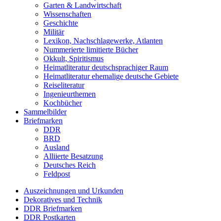
Garten & Landwirtschaft
Wissenschaften
Geschichte
Militär
Lexikon, Nachschlagewerke, Atlanten
Nummerierte limitierte Bücher
Okkult, Spiritismus
Heimatliteratur deutschsprachiger Raum
Heimatliteratur ehemalige deutsche Gebiete
Reiseliteratur
Ingenieurthemen
Kochbücher
Sammelbilder
Briefmarken
DDR
BRD
Ausland
Alliierte Besatzung
Deutsches Reich
Feldpost
Auszeichnungen und Urkunden
Dekoratives und Technik
DDR Briefmarken
DDR Postkarten