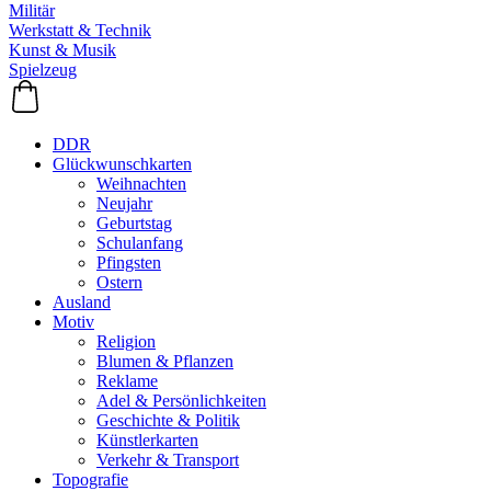
Militär
Werkstatt & Technik
Kunst & Musik
Spielzeug
DDR
Glückwunschkarten
Weihnachten
Neujahr
Geburtstag
Schulanfang
Pfingsten
Ostern
Ausland
Motiv
Religion
Blumen & Pflanzen
Reklame
Adel & Persönlichkeiten
Geschichte & Politik
Künstlerkarten
Verkehr & Transport
Topografie