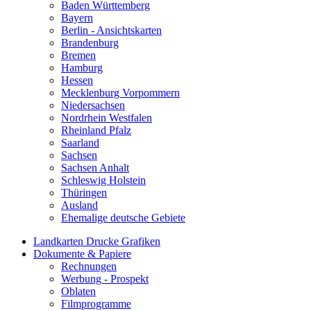
Baden Württemberg
Bayern
Berlin - Ansichtskarten
Brandenburg
Bremen
Hamburg
Hessen
Mecklenburg Vorpommern
Niedersachsen
Nordrhein Westfalen
Rheinland Pfalz
Saarland
Sachsen
Sachsen Anhalt
Schleswig Holstein
Thüringen
Ausland
Ehemalige deutsche Gebiete
Landkarten Drucke Grafiken
Dokumente & Papiere
Rechnungen
Werbung - Prospekt
Oblaten
Filmprogramme