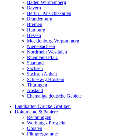
Baden Württemberg
Bayern
Berlin - Ansichtskarten
Brandenburg
Bremen
Hamburg
Hessen
Mecklenburg Vorpommern
Niedersachsen
Nordrhein Westfalen
Rheinland Pfalz
Saarland
Sachsen
Sachsen Anhalt
Schleswig Holstein
Thüringen
Ausland
Ehemalige deutsche Gebiete
Landkarten Drucke Grafiken
Dokumente & Papiere
Rechnungen
Werbung - Prospekt
Oblaten
Filmprogramme