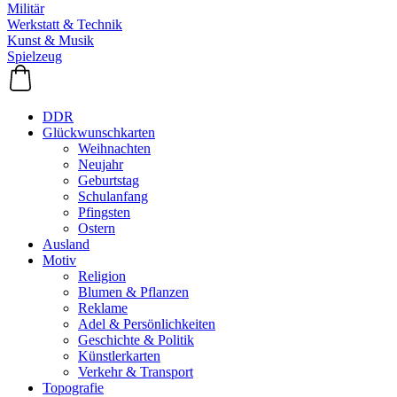
Militär
Werkstatt & Technik
Kunst & Musik
Spielzeug
DDR
Glückwunschkarten
Weihnachten
Neujahr
Geburtstag
Schulanfang
Pfingsten
Ostern
Ausland
Motiv
Religion
Blumen & Pflanzen
Reklame
Adel & Persönlichkeiten
Geschichte & Politik
Künstlerkarten
Verkehr & Transport
Topografie