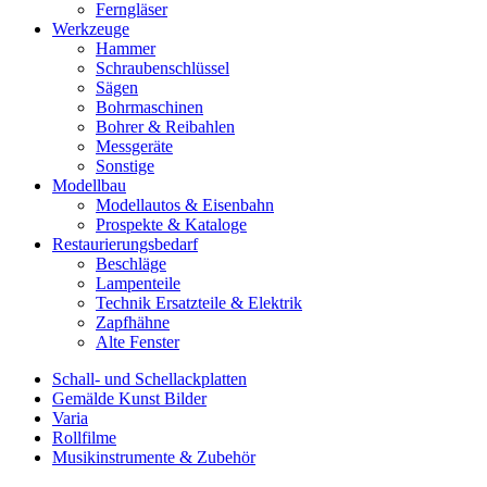
Ferngläser
Werkzeuge
Hammer
Schraubenschlüssel
Sägen
Bohrmaschinen
Bohrer & Reibahlen
Messgeräte
Sonstige
Modellbau
Modellautos & Eisenbahn
Prospekte & Kataloge
Restaurierungsbedarf
Beschläge
Lampenteile
Technik Ersatzteile & Elektrik
Zapfhähne
Alte Fenster
Schall- und Schellackplatten
Gemälde Kunst Bilder
Varia
Rollfilme
Musikinstrumente & Zubehör