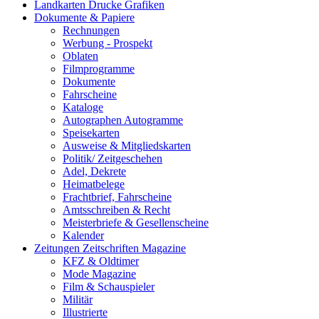
Landkarten Drucke Grafiken
Dokumente & Papiere
Rechnungen
Werbung - Prospekt
Oblaten
Filmprogramme
Dokumente
Fahrscheine
Kataloge
Autographen Autogramme
Speisekarten
Ausweise & Mitgliedskarten
Politik/ Zeitgeschehen
Adel, Dekrete
Heimatbelege
Frachtbrief, Fahrscheine
Amtsschreiben & Recht
Meisterbriefe & Gesellenscheine
Kalender
Zeitungen Zeitschriften Magazine
KFZ & Oldtimer
Mode Magazine
Film & Schauspieler
Militär
Illustrierte