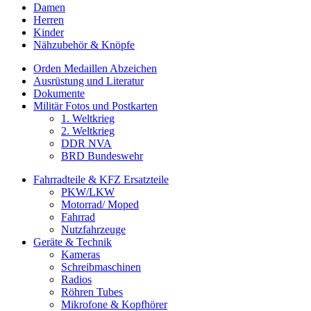
Damen
Herren
Kinder
Nähzubehör & Knöpfe
Orden Medaillen Abzeichen
Ausrüstung und Literatur
Dokumente
Militär Fotos und Postkarten
1. Weltkrieg
2. Weltkrieg
DDR NVA
BRD Bundeswehr
Fahrradteile & KFZ Ersatzteile
PKW/LKW
Motorrad/ Moped
Fahrrad
Nutzfahrzeuge
Geräte & Technik
Kameras
Schreibmaschinen
Radios
Röhren Tubes
Mikrofone & Kopfhörer