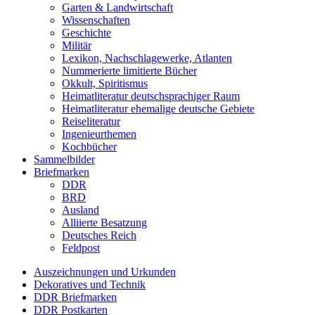
Garten & Landwirtschaft
Wissenschaften
Geschichte
Militär
Lexikon, Nachschlagewerke, Atlanten
Nummerierte limitierte Bücher
Okkult, Spiritismus
Heimatliteratur deutschsprachiger Raum
Heimatliteratur ehemalige deutsche Gebiete
Reiseliteratur
Ingenieurthemen
Kochbücher
Sammelbilder
Briefmarken
DDR
BRD
Ausland
Alliierte Besatzung
Deutsches Reich
Feldpost
Auszeichnungen und Urkunden
Dekoratives und Technik
DDR Briefmarken
DDR Postkarten