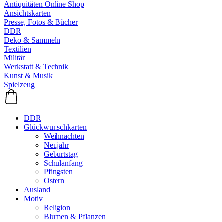
Antiquitäten Online Shop
Ansichtskarten
Presse, Fotos & Bücher
DDR
Deko & Sammeln
Textilien
Militär
Werkstatt & Technik
Kunst & Musik
Spielzeug
DDR
Glückwunschkarten
Weihnachten
Neujahr
Geburtstag
Schulanfang
Pfingsten
Ostern
Ausland
Motiv
Religion
Blumen & Pflanzen