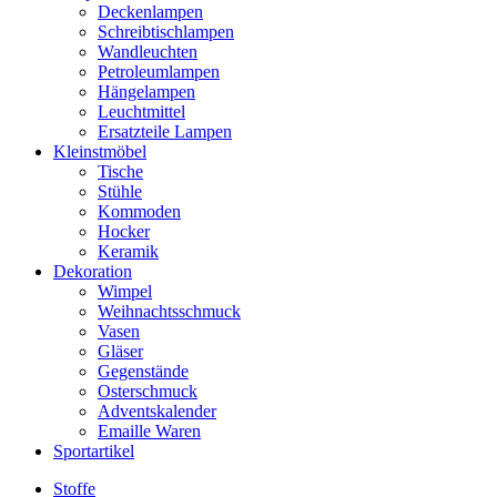
Deckenlampen
Schreibtischlampen
Wandleuchten
Petroleumlampen
Hängelampen
Leuchtmittel
Ersatzteile Lampen
Kleinstmöbel
Tische
Stühle
Kommoden
Hocker
Keramik
Dekoration
Wimpel
Weihnachtsschmuck
Vasen
Gläser
Gegenstände
Osterschmuck
Adventskalender
Emaille Waren
Sportartikel
Stoffe