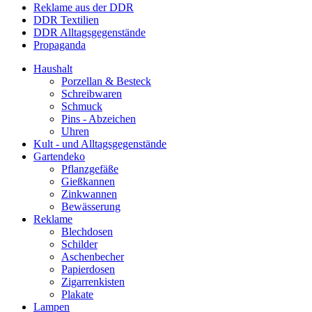
Reklame aus der DDR
DDR Textilien
DDR Alltagsgegenstände
Propaganda
Haushalt
Porzellan & Besteck
Schreibwaren
Schmuck
Pins - Abzeichen
Uhren
Kult - und Alltagsgegenstände
Gartendeko
Pflanzgefäße
Gießkannen
Zinkwannen
Bewässerung
Reklame
Blechdosen
Schilder
Aschenbecher
Papierdosen
Zigarrenkisten
Plakate
Lampen