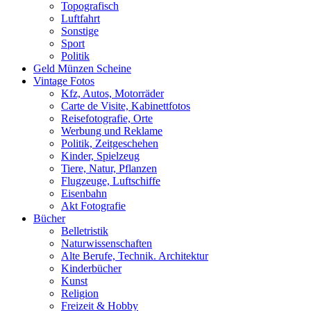
Topografisch
Luftfahrt
Sonstige
Sport
Politik
Geld Münzen Scheine
Vintage Fotos
Kfz, Autos, Motorräder
Carte de Visite, Kabinettfotos
Reisefotografie, Orte
Werbung und Reklame
Politik, Zeitgeschehen
Kinder, Spielzeug
Tiere, Natur, Pflanzen
Flugzeuge, Luftschiffe
Eisenbahn
Akt Fotografie
Bücher
Belletristik
Naturwissenschaften
Alte Berufe, Technik. Architektur
Kinderbücher
Kunst
Religion
Freizeit & Hobby