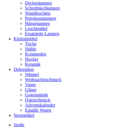
Deckenlampen
Schreibtischlampen
Wandleuchten
Petroleumlampen
Hängelampen
Leuchtmittel
Ersatzteile Lampen
Kleinstmöbel
Tische
Stühle
Kommoden
Hocker
Keramik
Dekoration
Wimpel
Weihnachtsschmuck
Vasen
Gläser
Gegenstände
Osterschmuck
Adventskalender
Emaille Waren
Sportartikel
Stoffe