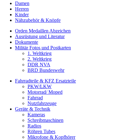
Damen
Herren
Kinder
Nähzubehör & Knöpfe
Orden Medaillen Abzeichen
Ausrüstung und Literatur
Dokumente
Militär Fotos und Postkarten
1. Weltkrieg
2. Weltkrieg
DDR NVA
BRD Bundeswehr
Fahrradteile & KFZ Ersatzteile
PKW/LKW
Motorrad/ Moped
Fahrrad
Nutzfahrzeuge
Geräte & Technik
Kameras
Schreibmaschinen
Radios
Röhren Tubes
Mikrofone & Kopfhörer