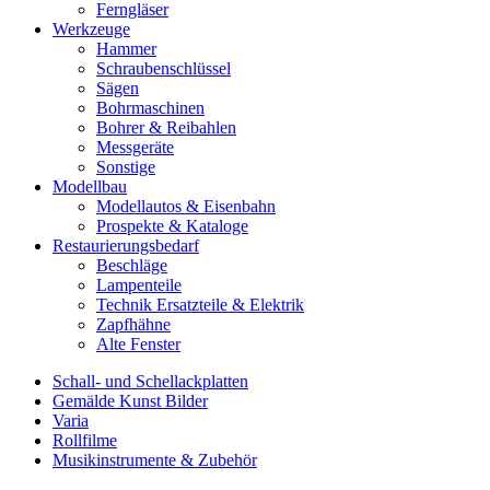
Ferngläser
Werkzeuge
Hammer
Schraubenschlüssel
Sägen
Bohrmaschinen
Bohrer & Reibahlen
Messgeräte
Sonstige
Modellbau
Modellautos & Eisenbahn
Prospekte & Kataloge
Restaurierungsbedarf
Beschläge
Lampenteile
Technik Ersatzteile & Elektrik
Zapfhähne
Alte Fenster
Schall- und Schellackplatten
Gemälde Kunst Bilder
Varia
Rollfilme
Musikinstrumente & Zubehör