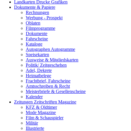
Landkarten Drucke Grafiken
Dokumente & Papiere
Rechnungen
Werbung - Prospekt
Oblaten
Filmprogramme
Dokumente
Fahrscheine
Kataloge
Autographen Autogramme
Speisekarten
Ausweise & Mitgliedskarten
Politik/ Zeitgeschehen
Adel, Dekrete
Heimatbelege
Frachtbrief, Fahrscheine
Amtsschreiben & Recht
Meisterbriefe & Gesellenscheine
Kalender
Zeitungen Zeitschriften Magazine
KFZ & Oldtimer
Mode Magazine
Film & Schauspieler
Militär
Illustrierte