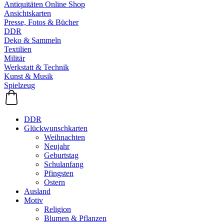
Antiquitäten Online Shop
Ansichtskarten
Presse, Fotos & Bücher
DDR
Deko & Sammeln
Textilien
Militär
Werkstatt & Technik
Kunst & Musik
Spielzeug
DDR
Glückwunschkarten
Weihnachten
Neujahr
Geburtstag
Schulanfang
Pfingsten
Ostern
Ausland
Motiv
Religion
Blumen & Pflanzen