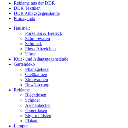
Reklame aus der DDR
DDR Textilien
DDR Alltagsgegenstände
Propaganda
Haushalt
Porzellan & Besteck
Schreibwaren
Schmuck
Pins - Abzeichen
Uhren
Kult - und Alltagsgegenstände
Gartendeko
Pflanzgefäße
Gießkannen
Zinkwannen
Bewässerung
Reklame
Blechdosen
Schilder
Aschenbecher
Papierdosen
Zigarrenkisten
Plakate
Lampen