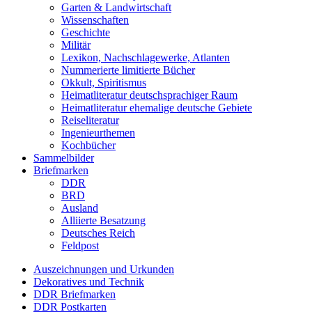
Garten & Landwirtschaft
Wissenschaften
Geschichte
Militär
Lexikon, Nachschlagewerke, Atlanten
Nummerierte limitierte Bücher
Okkult, Spiritismus
Heimatliteratur deutschsprachiger Raum
Heimatliteratur ehemalige deutsche Gebiete
Reiseliteratur
Ingenieurthemen
Kochbücher
Sammelbilder
Briefmarken
DDR
BRD
Ausland
Alliierte Besatzung
Deutsches Reich
Feldpost
Auszeichnungen und Urkunden
Dekoratives und Technik
DDR Briefmarken
DDR Postkarten