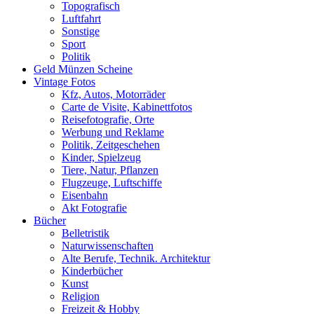
Topografisch
Luftfahrt
Sonstige
Sport
Politik
Geld Münzen Scheine
Vintage Fotos
Kfz, Autos, Motorräder
Carte de Visite, Kabinettfotos
Reisefotografie, Orte
Werbung und Reklame
Politik, Zeitgeschehen
Kinder, Spielzeug
Tiere, Natur, Pflanzen
Flugzeuge, Luftschiffe
Eisenbahn
Akt Fotografie
Bücher
Belletristik
Naturwissenschaften
Alte Berufe, Technik. Architektur
Kinderbücher
Kunst
Religion
Freizeit & Hobby