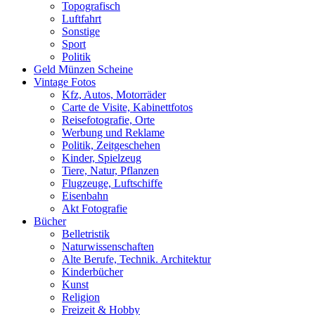
Topografisch
Luftfahrt
Sonstige
Sport
Politik
Geld Münzen Scheine
Vintage Fotos
Kfz, Autos, Motorräder
Carte de Visite, Kabinettfotos
Reisefotografie, Orte
Werbung und Reklame
Politik, Zeitgeschehen
Kinder, Spielzeug
Tiere, Natur, Pflanzen
Flugzeuge, Luftschiffe
Eisenbahn
Akt Fotografie
Bücher
Belletristik
Naturwissenschaften
Alte Berufe, Technik. Architektur
Kinderbücher
Kunst
Religion
Freizeit & Hobby