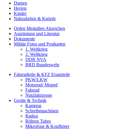
Damen
Herren
Kinder
Nähzubehör & Knöpfe
Orden Medaillen Abzeichen
Ausrüstung und Literatur
Dokumente
Militär Fotos und Postkarten
1. Weltkrieg
2. Weltkrieg
DDR NVA
BRD Bundeswehr
Fahrradteile & KFZ Ersatzteile
PKW/LKW
Motorrad/ Moped
Fahrrad
Nutzfahrzeuge
Geräte & Technik
Kameras
Schreibmaschinen
Radios
Röhren Tubes
Mikrofone & Kopfhörer