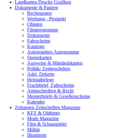
Landkarten Drucke Grafiken
Dokumente & Papiere
Rechnungen
Werbung - Prospekt
Oblaten
Filmprogramme
Dokumente
Fahrscheine
Kataloge
Autographen Autogramme
Speisekarten
Ausweise & Mitgliedskarten
Politik/ Zeitgeschehen
Adel, Dekrete
Heimatbelege
Frachtbrief, Fahrscheine
Amtsschreiben & Recht
Meisterbriefe & Gesellenscheine
Kalender
Zeitungen Zeitschriften Magazine
KFZ & Oldtimer
Mode Magazine
Film & Schauspieler
Militär
Illustrierte