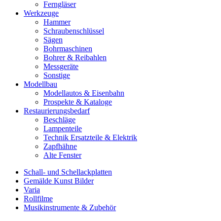
Ferngläser
Werkzeuge
Hammer
Schraubenschlüssel
Sägen
Bohrmaschinen
Bohrer & Reibahlen
Messgeräte
Sonstige
Modellbau
Modellautos & Eisenbahn
Prospekte & Kataloge
Restaurierungsbedarf
Beschläge
Lampenteile
Technik Ersatzteile & Elektrik
Zapfhähne
Alte Fenster
Schall- und Schellackplatten
Gemälde Kunst Bilder
Varia
Rollfilme
Musikinstrumente & Zubehör