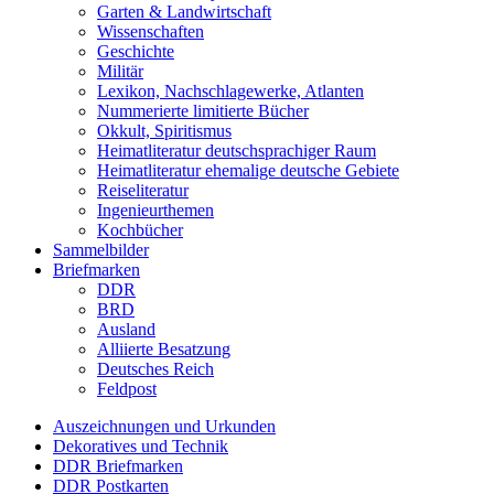
Garten & Landwirtschaft
Wissenschaften
Geschichte
Militär
Lexikon, Nachschlagewerke, Atlanten
Nummerierte limitierte Bücher
Okkult, Spiritismus
Heimatliteratur deutschsprachiger Raum
Heimatliteratur ehemalige deutsche Gebiete
Reiseliteratur
Ingenieurthemen
Kochbücher
Sammelbilder
Briefmarken
DDR
BRD
Ausland
Alliierte Besatzung
Deutsches Reich
Feldpost
Auszeichnungen und Urkunden
Dekoratives und Technik
DDR Briefmarken
DDR Postkarten