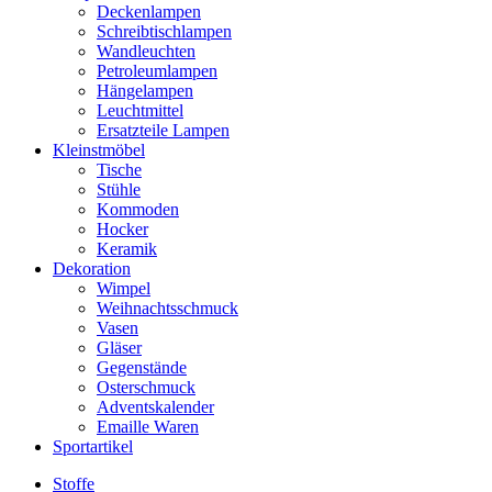
Deckenlampen
Schreibtischlampen
Wandleuchten
Petroleumlampen
Hängelampen
Leuchtmittel
Ersatzteile Lampen
Kleinstmöbel
Tische
Stühle
Kommoden
Hocker
Keramik
Dekoration
Wimpel
Weihnachtsschmuck
Vasen
Gläser
Gegenstände
Osterschmuck
Adventskalender
Emaille Waren
Sportartikel
Stoffe