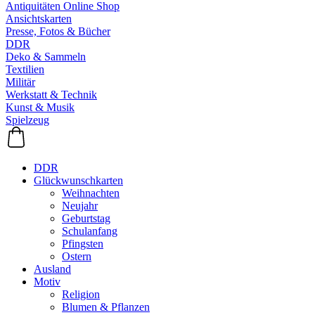
Antiquitäten Online Shop
Ansichtskarten
Presse, Fotos & Bücher
DDR
Deko & Sammeln
Textilien
Militär
Werkstatt & Technik
Kunst & Musik
Spielzeug
DDR
Glückwunschkarten
Weihnachten
Neujahr
Geburtstag
Schulanfang
Pfingsten
Ostern
Ausland
Motiv
Religion
Blumen & Pflanzen