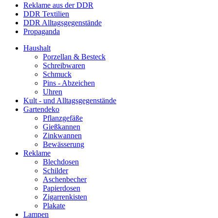
Reklame aus der DDR
DDR Textilien
DDR Alltagsgegenstände
Propaganda
Haushalt
Porzellan & Besteck
Schreibwaren
Schmuck
Pins - Abzeichen
Uhren
Kult - und Alltagsgegenstände
Gartendeko
Pflanzgefäße
Gießkannen
Zinkwannen
Bewässerung
Reklame
Blechdosen
Schilder
Aschenbecher
Papierdosen
Zigarrenkisten
Plakate
Lampen