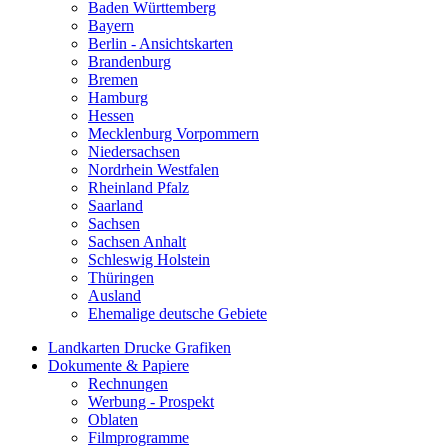
Baden Württemberg
Bayern
Berlin - Ansichtskarten
Brandenburg
Bremen
Hamburg
Hessen
Mecklenburg Vorpommern
Niedersachsen
Nordrhein Westfalen
Rheinland Pfalz
Saarland
Sachsen
Sachsen Anhalt
Schleswig Holstein
Thüringen
Ausland
Ehemalige deutsche Gebiete
Landkarten Drucke Grafiken
Dokumente & Papiere
Rechnungen
Werbung - Prospekt
Oblaten
Filmprogramme