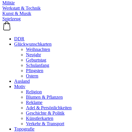
Militär
Werkstatt & Technik
Kunst & Musik
Spielzeug
DDR
Glückwunschkarten
Weihnachten
Neujahr
Geburtstag
Schulanfang
Pfingsten
Ostern
Ausland
Motiv
Religion
Blumen & Pflanzen
Reklame
Adel & Persönlichkeiten
Geschichte & Politik
Künstlerkarten
Verkehr & Transport
Topografie