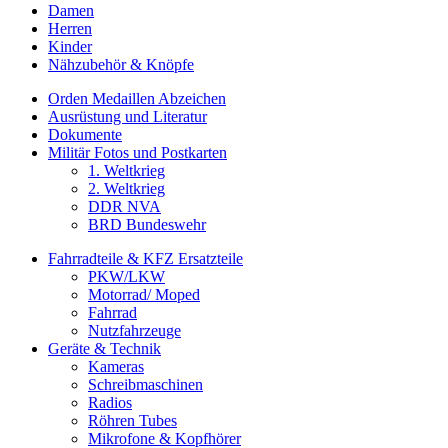
Damen
Herren
Kinder
Nähzubehör & Knöpfe
Orden Medaillen Abzeichen
Ausrüstung und Literatur
Dokumente
Militär Fotos und Postkarten
1. Weltkrieg
2. Weltkrieg
DDR NVA
BRD Bundeswehr
Fahrradteile & KFZ Ersatzteile
PKW/LKW
Motorrad/ Moped
Fahrrad
Nutzfahrzeuge
Geräte & Technik
Kameras
Schreibmaschinen
Radios
Röhren Tubes
Mikrofone & Kopfhörer