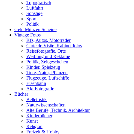
Topografisch
Luftfahrt
Sonstige
Sport
Politik
Geld Münzen Scheine
Vintage Fotos
Kfz, Autos, Motorräder
Carte de Visite, Kabinettfotos
Reisefotografie, Orte
Werbung und Reklame
Politik, Zeitgeschehen
Kinder, Spielzeug
Tiere, Natur, Pflanzen
Flugzeuge, Luftschiffe
Eisenbahn
Akt Fotografie
Bücher
Belletristik
Naturwissenschaften
Alte Berufe, Technik. Architektur
Kinderbücher
Kunst
Religion
Freizeit & Hobby