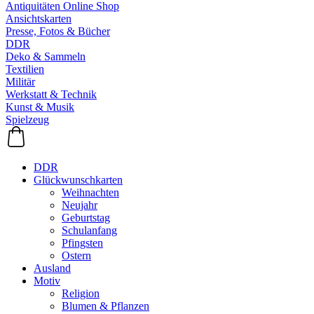
Antiquitäten Online Shop
Ansichtskarten
Presse, Fotos & Bücher
DDR
Deko & Sammeln
Textilien
Militär
Werkstatt & Technik
Kunst & Musik
Spielzeug
DDR
Glückwunschkarten
Weihnachten
Neujahr
Geburtstag
Schulanfang
Pfingsten
Ostern
Ausland
Motiv
Religion
Blumen & Pflanzen