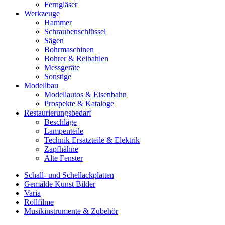
Ferngläser
Werkzeuge
Hammer
Schraubenschlüssel
Sägen
Bohrmaschinen
Bohrer & Reibahlen
Messgeräte
Sonstige
Modellbau
Modellautos & Eisenbahn
Prospekte & Kataloge
Restaurierungsbedarf
Beschläge
Lampenteile
Technik Ersatzteile & Elektrik
Zapfhähne
Alte Fenster
Schall- und Schellackplatten
Gemälde Kunst Bilder
Varia
Rollfilme
Musikinstrumente & Zubehör