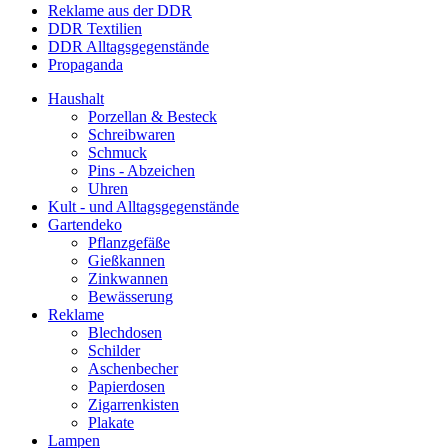
Reklame aus der DDR
DDR Textilien
DDR Alltagsgegenstände
Propaganda
Haushalt
Porzellan & Besteck
Schreibwaren
Schmuck
Pins - Abzeichen
Uhren
Kult - und Alltagsgegenstände
Gartendeko
Pflanzgefäße
Gießkannen
Zinkwannen
Bewässerung
Reklame
Blechdosen
Schilder
Aschenbecher
Papierdosen
Zigarrenkisten
Plakate
Lampen