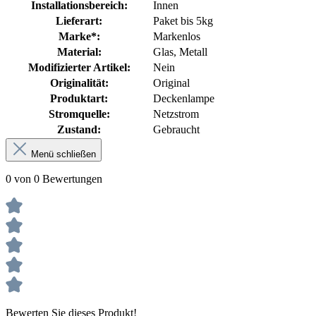
Installationsbereich:
Innen
Lieferart:
Paket bis 5kg
Marke*:
Markenlos
Material:
Glas
, Metall
Modifizierter Artikel:
Nein
Originalität:
Original
Produktart:
Deckenlampe
Stromquelle:
Netzstrom
Zustand:
Gebraucht
Menü schließen
0 von 0 Bewertungen
Bewerten Sie dieses Produkt!