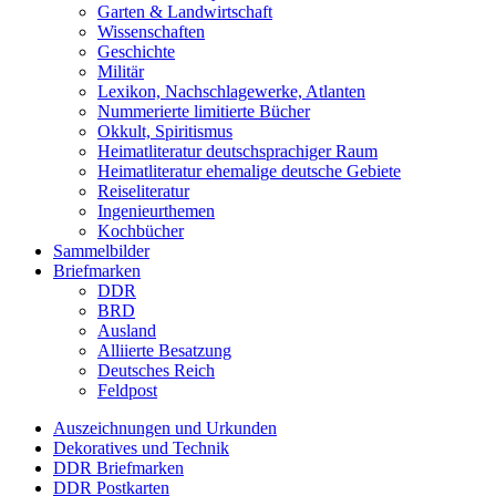
Garten & Landwirtschaft
Wissenschaften
Geschichte
Militär
Lexikon, Nachschlagewerke, Atlanten
Nummerierte limitierte Bücher
Okkult, Spiritismus
Heimatliteratur deutschsprachiger Raum
Heimatliteratur ehemalige deutsche Gebiete
Reiseliteratur
Ingenieurthemen
Kochbücher
Sammelbilder
Briefmarken
DDR
BRD
Ausland
Alliierte Besatzung
Deutsches Reich
Feldpost
Auszeichnungen und Urkunden
Dekoratives und Technik
DDR Briefmarken
DDR Postkarten