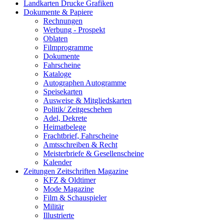
Landkarten Drucke Grafiken
Dokumente & Papiere
Rechnungen
Werbung - Prospekt
Oblaten
Filmprogramme
Dokumente
Fahrscheine
Kataloge
Autographen Autogramme
Speisekarten
Ausweise & Mitgliedskarten
Politik/ Zeitgeschehen
Adel, Dekrete
Heimatbelege
Frachtbrief, Fahrscheine
Amtsschreiben & Recht
Meisterbriefe & Gesellenscheine
Kalender
Zeitungen Zeitschriften Magazine
KFZ & Oldtimer
Mode Magazine
Film & Schauspieler
Militär
Illustrierte