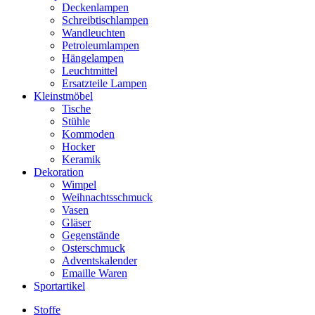
Deckenlampen
Schreibtischlampen
Wandleuchten
Petroleumlampen
Hängelampen
Leuchtmittel
Ersatzteile Lampen
Kleinstmöbel
Tische
Stühle
Kommoden
Hocker
Keramik
Dekoration
Wimpel
Weihnachtsschmuck
Vasen
Gläser
Gegenstände
Osterschmuck
Adventskalender
Emaille Waren
Sportartikel
Stoffe