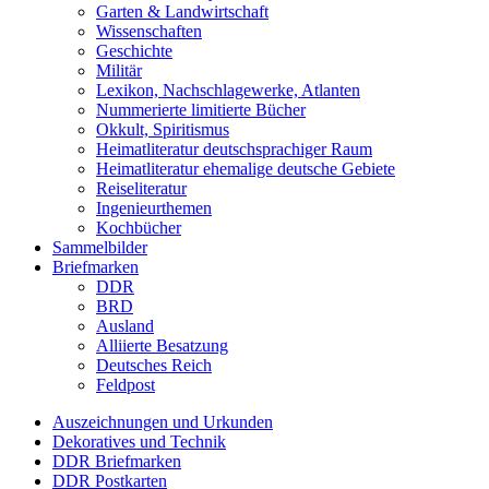
Garten & Landwirtschaft
Wissenschaften
Geschichte
Militär
Lexikon, Nachschlagewerke, Atlanten
Nummerierte limitierte Bücher
Okkult, Spiritismus
Heimatliteratur deutschsprachiger Raum
Heimatliteratur ehemalige deutsche Gebiete
Reiseliteratur
Ingenieurthemen
Kochbücher
Sammelbilder
Briefmarken
DDR
BRD
Ausland
Alliierte Besatzung
Deutsches Reich
Feldpost
Auszeichnungen und Urkunden
Dekoratives und Technik
DDR Briefmarken
DDR Postkarten