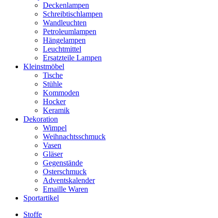
Deckenlampen
Schreibtischlampen
Wandleuchten
Petroleumlampen
Hängelampen
Leuchtmittel
Ersatzteile Lampen
Kleinstmöbel
Tische
Stühle
Kommoden
Hocker
Keramik
Dekoration
Wimpel
Weihnachtsschmuck
Vasen
Gläser
Gegenstände
Osterschmuck
Adventskalender
Emaille Waren
Sportartikel
Stoffe