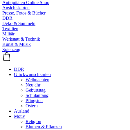
Antiquitäten Online Shop
Ansichtskarten
Presse, Fotos & Bücher
DDR
Deko & Sammeln
Textilien
Militär
Werkstatt & Technik
Kunst & Musik
Spielzeug
DDR
Glückwunschkarten
Weihnachten
Neujahr
Geburtstag
Schulanfang
Pfingsten
Ostern
Ausland
Motiv
Religion
Blumen & Pflanzen