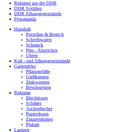
Reklame aus der DDR
DDR Textilien
DDR Alltagsgegenstände
Propaganda
Haushalt
Porzellan & Besteck
Schreibwaren
Schmuck
Pins - Abzeichen
Uhren
Kult - und Alltagsgegenstände
Gartendeko
Pflanzgefäße
Gießkannen
Zinkwannen
Bewässerung
Reklame
Blechdosen
Schilder
Aschenbecher
Papierdosen
Zigarrenkisten
Plakate
Lampen