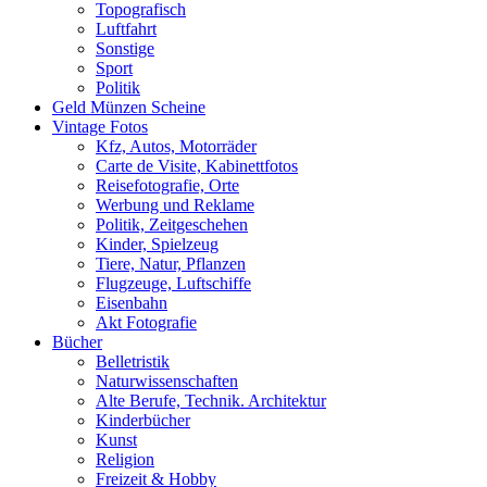
Topografisch
Luftfahrt
Sonstige
Sport
Politik
Geld Münzen Scheine
Vintage Fotos
Kfz, Autos, Motorräder
Carte de Visite, Kabinettfotos
Reisefotografie, Orte
Werbung und Reklame
Politik, Zeitgeschehen
Kinder, Spielzeug
Tiere, Natur, Pflanzen
Flugzeuge, Luftschiffe
Eisenbahn
Akt Fotografie
Bücher
Belletristik
Naturwissenschaften
Alte Berufe, Technik. Architektur
Kinderbücher
Kunst
Religion
Freizeit & Hobby