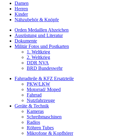
Damen
Herren
Kinder
Nähzubehör & Knöpfe
Orden Medaillen Abzeichen
Ausrüstung und Literatur
Dokumente
Militär Fotos und Postkarten
1. Weltkrieg
2. Weltkrieg
DDR NVA
BRD Bundeswehr
Fahrradteile & KFZ Ersatzteile
PKW/LKW
Motorrad/ Moped
Fahrrad
Nutzfahrzeuge
Geräte & Technik
Kameras
Schreibmaschinen
Radios
Röhren Tubes
Mikrofone & Kopfhörer