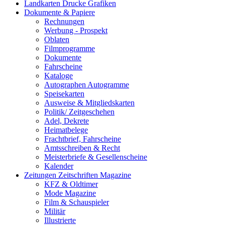
Landkarten Drucke Grafiken
Dokumente & Papiere
Rechnungen
Werbung - Prospekt
Oblaten
Filmprogramme
Dokumente
Fahrscheine
Kataloge
Autographen Autogramme
Speisekarten
Ausweise & Mitgliedskarten
Politik/ Zeitgeschehen
Adel, Dekrete
Heimatbelege
Frachtbrief, Fahrscheine
Amtsschreiben & Recht
Meisterbriefe & Gesellenscheine
Kalender
Zeitungen Zeitschriften Magazine
KFZ & Oldtimer
Mode Magazine
Film & Schauspieler
Militär
Illustrierte