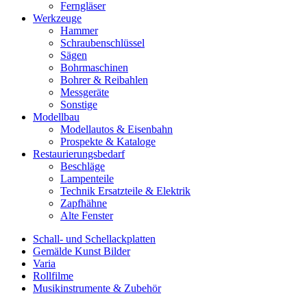
Ferngläser
Werkzeuge
Hammer
Schraubenschlüssel
Sägen
Bohrmaschinen
Bohrer & Reibahlen
Messgeräte
Sonstige
Modellbau
Modellautos & Eisenbahn
Prospekte & Kataloge
Restaurierungsbedarf
Beschläge
Lampenteile
Technik Ersatzteile & Elektrik
Zapfhähne
Alte Fenster
Schall- und Schellackplatten
Gemälde Kunst Bilder
Varia
Rollfilme
Musikinstrumente & Zubehör