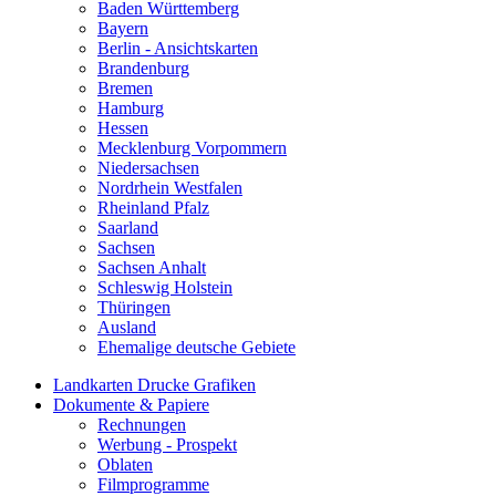
Baden Württemberg
Bayern
Berlin - Ansichtskarten
Brandenburg
Bremen
Hamburg
Hessen
Mecklenburg Vorpommern
Niedersachsen
Nordrhein Westfalen
Rheinland Pfalz
Saarland
Sachsen
Sachsen Anhalt
Schleswig Holstein
Thüringen
Ausland
Ehemalige deutsche Gebiete
Landkarten Drucke Grafiken
Dokumente & Papiere
Rechnungen
Werbung - Prospekt
Oblaten
Filmprogramme