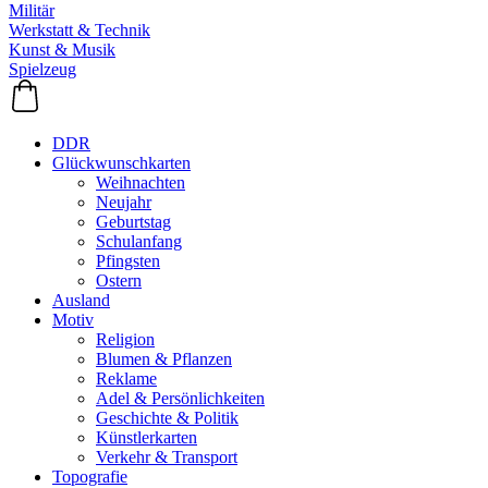
Militär
Werkstatt & Technik
Kunst & Musik
Spielzeug
DDR
Glückwunschkarten
Weihnachten
Neujahr
Geburtstag
Schulanfang
Pfingsten
Ostern
Ausland
Motiv
Religion
Blumen & Pflanzen
Reklame
Adel & Persönlichkeiten
Geschichte & Politik
Künstlerkarten
Verkehr & Transport
Topografie