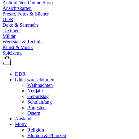
Antiquitäten Online Shop
Ansichtskarten
Presse, Fotos & Bücher
DDR
Deko & Sammeln
Textilien
Militär
Werkstatt & Technik
Kunst & Musik
Spielzeug
DDR
Glückwunschkarten
Weihnachten
Neujahr
Geburtstag
Schulanfang
Pfingsten
Ostern
Ausland
Motiv
Religion
Blumen & Pflanzen