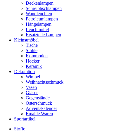
Deckenlampen
Schreibtischlampen
Wandleuchten
Petroleumlampen
Hängelampen
Leuchtmittel
Ersatzteile Lampen
Kleinstmöbel
Tische
Stühle
Kommoden
Hocker
Keramik
Dekoration
Wimpel
Weihnachtsschmuck
Vasen
Gläser
Gegenstände
Osterschmuck
Adventskalender
Emaille Waren
Sportartikel
Stoffe