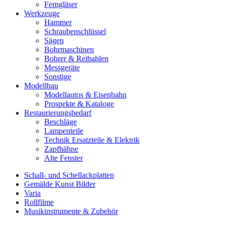
Ferngläser
Werkzeuge
Hammer
Schraubenschlüssel
Sägen
Bohrmaschinen
Bohrer & Reibahlen
Messgeräte
Sonstige
Modellbau
Modellautos & Eisenbahn
Prospekte & Kataloge
Restaurierungsbedarf
Beschläge
Lampenteile
Technik Ersatzteile & Elektrik
Zapfhähne
Alte Fenster
Schall- und Schellackplatten
Gemälde Kunst Bilder
Varia
Rollfilme
Musikinstrumente & Zubehör