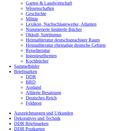
Garten & Landwirtschaft
Wissenschaften
Geschichte
Militär
Lexikon, Nachschlagewerke, Atlanten
Nummerierte limitierte Bücher
Okkult, Spiritismus
Heimatliteratur deutschsprachiger Raum
Heimatliteratur ehemalige deutsche Gebiete
Reiseliteratur
Ingenieurthemen
Kochbücher
Sammelbilder
Briefmarken
DDR
BRD
Ausland
Alliierte Besatzung
Deutsches Reich
Feldpost
Auszeichnungen und Urkunden
Dekoratives und Technik
DDR Briefmarken
DDR Postkarten