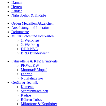
Damen
Herren
Kinder
Nähzubehör & Knöpfe
Orden Medaillen Abzeichen
Ausrüstung und Literatur
Dokumente
Militär Fotos und Postkarten
1. Weltkrieg
2. Weltkrieg
DDR NVA
BRD Bundeswehr
Fahrradteile & KFZ Ersatzteile
PKW/LKW
Motorrad/ Moped
Fahrrad
Nutzfahrzeuge
Geräte & Technik
Kameras
Schreibmaschinen
Radios
Röhren Tubes
Mikrofone & Kopfhörer