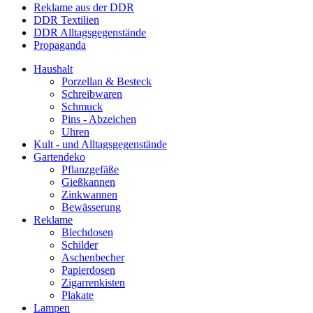
Reklame aus der DDR
DDR Textilien
DDR Alltagsgegenstände
Propaganda
Haushalt
Porzellan & Besteck
Schreibwaren
Schmuck
Pins - Abzeichen
Uhren
Kult - und Alltagsgegenstände
Gartendeko
Pflanzgefäße
Gießkannen
Zinkwannen
Bewässerung
Reklame
Blechdosen
Schilder
Aschenbecher
Papierdosen
Zigarrenkisten
Plakate
Lampen