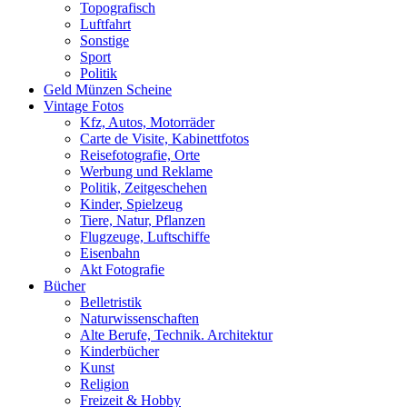
Topografisch
Luftfahrt
Sonstige
Sport
Politik
Geld Münzen Scheine
Vintage Fotos
Kfz, Autos, Motorräder
Carte de Visite, Kabinettfotos
Reisefotografie, Orte
Werbung und Reklame
Politik, Zeitgeschehen
Kinder, Spielzeug
Tiere, Natur, Pflanzen
Flugzeuge, Luftschiffe
Eisenbahn
Akt Fotografie
Bücher
Belletristik
Naturwissenschaften
Alte Berufe, Technik. Architektur
Kinderbücher
Kunst
Religion
Freizeit & Hobby