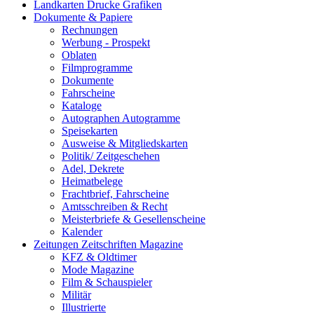
Landkarten Drucke Grafiken
Dokumente & Papiere
Rechnungen
Werbung - Prospekt
Oblaten
Filmprogramme
Dokumente
Fahrscheine
Kataloge
Autographen Autogramme
Speisekarten
Ausweise & Mitgliedskarten
Politik/ Zeitgeschehen
Adel, Dekrete
Heimatbelege
Frachtbrief, Fahrscheine
Amtsschreiben & Recht
Meisterbriefe & Gesellenscheine
Kalender
Zeitungen Zeitschriften Magazine
KFZ & Oldtimer
Mode Magazine
Film & Schauspieler
Militär
Illustrierte