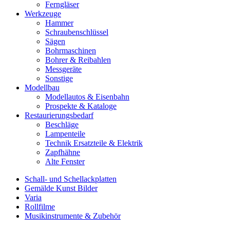
Ferngläser
Werkzeuge
Hammer
Schraubenschlüssel
Sägen
Bohrmaschinen
Bohrer & Reibahlen
Messgeräte
Sonstige
Modellbau
Modellautos & Eisenbahn
Prospekte & Kataloge
Restaurierungsbedarf
Beschläge
Lampenteile
Technik Ersatzteile & Elektrik
Zapfhähne
Alte Fenster
Schall- und Schellackplatten
Gemälde Kunst Bilder
Varia
Rollfilme
Musikinstrumente & Zubehör