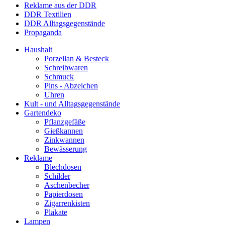
Reklame aus der DDR
DDR Textilien
DDR Alltagsgegenstände
Propaganda
Haushalt
Porzellan & Besteck
Schreibwaren
Schmuck
Pins - Abzeichen
Uhren
Kult - und Alltagsgegenstände
Gartendeko
Pflanzgefäße
Gießkannen
Zinkwannen
Bewässerung
Reklame
Blechdosen
Schilder
Aschenbecher
Papierdosen
Zigarrenkisten
Plakate
Lampen