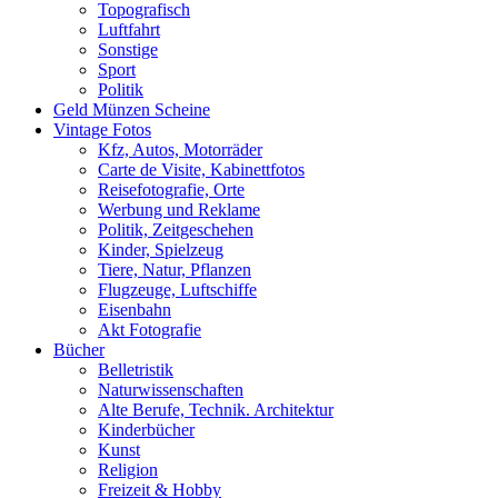
Topografisch
Luftfahrt
Sonstige
Sport
Politik
Geld Münzen Scheine
Vintage Fotos
Kfz, Autos, Motorräder
Carte de Visite, Kabinettfotos
Reisefotografie, Orte
Werbung und Reklame
Politik, Zeitgeschehen
Kinder, Spielzeug
Tiere, Natur, Pflanzen
Flugzeuge, Luftschiffe
Eisenbahn
Akt Fotografie
Bücher
Belletristik
Naturwissenschaften
Alte Berufe, Technik. Architektur
Kinderbücher
Kunst
Religion
Freizeit & Hobby