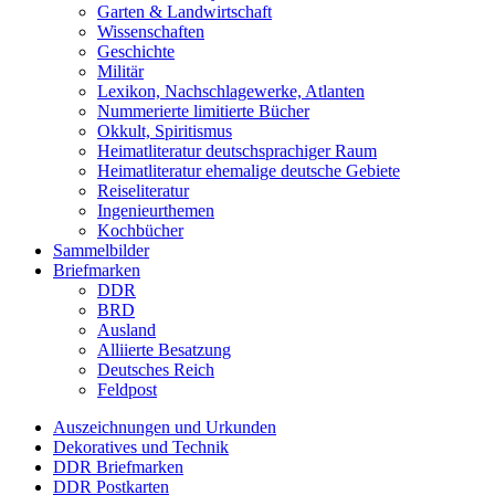
Garten & Landwirtschaft
Wissenschaften
Geschichte
Militär
Lexikon, Nachschlagewerke, Atlanten
Nummerierte limitierte Bücher
Okkult, Spiritismus
Heimatliteratur deutschsprachiger Raum
Heimatliteratur ehemalige deutsche Gebiete
Reiseliteratur
Ingenieurthemen
Kochbücher
Sammelbilder
Briefmarken
DDR
BRD
Ausland
Alliierte Besatzung
Deutsches Reich
Feldpost
Auszeichnungen und Urkunden
Dekoratives und Technik
DDR Briefmarken
DDR Postkarten