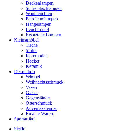
Deckenlampen
Schreibtischlampen
Wandleuchten
Petroleumlampen
Hängelampen
Leuchtmittel
Ersatzteile Lampen
Kleinstmöbel
Tische
Stühle
Kommoden
Hocker
Keramik
Dekoration
Wimpel
Weihnachtsschmuck
Vasen
Gläser
Gegenstände
Osterschmuck
Adventskalender
Emaille Waren
Sportartikel
Stoffe