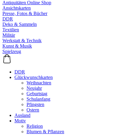
Antiquitäten Online Shop
Ansichtskarten
Presse, Fotos & Bücher
DDR
Deko & Sammeln
Textilien
Militär
Werkstatt & Technik
Kunst & Musik
Spielzeug
DDR
Glückwunschkarten
Weihnachten
Neujahr
Geburtstag
Schulanfang
Pfingsten
Ostern
Ausland
Motiv
Religion
Blumen & Pflanzen