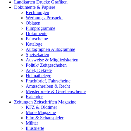
Landkarten Drucke Grafiken
Dokumente & Papiere
Rechnungen
Werbung - Prospekt
Oblaten
Filmprogramme
Dokumente
Fahrscheine
Kataloge
Autographen Autogramme
Speisekarten
Ausweise & Mitgliedskarten
Politik/ Zeitgeschehen
Adel, Dekrete
Heimatbelege
Frachtbrief, Fahrscheine
Amtsschreiben & Recht
Meisterbriefe & Gesellenscheine
Kalender
Zeitungen Zeitschriften Magazine
KFZ & Oldtimer
Mode Magazine
Film & Schauspieler
Militär
Illustrierte