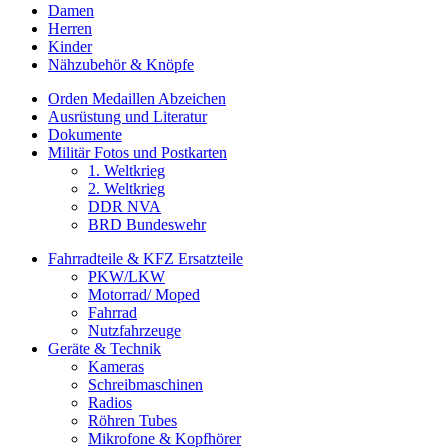
Damen
Herren
Kinder
Nähzubehör & Knöpfe
Orden Medaillen Abzeichen
Ausrüstung und Literatur
Dokumente
Militär Fotos und Postkarten
1. Weltkrieg
2. Weltkrieg
DDR NVA
BRD Bundeswehr
Fahrradteile & KFZ Ersatzteile
PKW/LKW
Motorrad/ Moped
Fahrrad
Nutzfahrzeuge
Geräte & Technik
Kameras
Schreibmaschinen
Radios
Röhren Tubes
Mikrofone & Kopfhörer