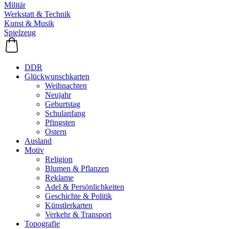
Militär
Werkstatt & Technik
Kunst & Musik
Spielzeug
DDR
Glückwunschkarten
Weihnachten
Neujahr
Geburtstag
Schulanfang
Pfingsten
Ostern
Ausland
Motiv
Religion
Blumen & Pflanzen
Reklame
Adel & Persönlichkeiten
Geschichte & Politik
Künstlerkarten
Verkehr & Transport
Topografie