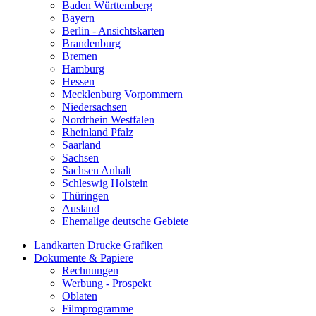
Baden Württemberg
Bayern
Berlin - Ansichtskarten
Brandenburg
Bremen
Hamburg
Hessen
Mecklenburg Vorpommern
Niedersachsen
Nordrhein Westfalen
Rheinland Pfalz
Saarland
Sachsen
Sachsen Anhalt
Schleswig Holstein
Thüringen
Ausland
Ehemalige deutsche Gebiete
Landkarten Drucke Grafiken
Dokumente & Papiere
Rechnungen
Werbung - Prospekt
Oblaten
Filmprogramme