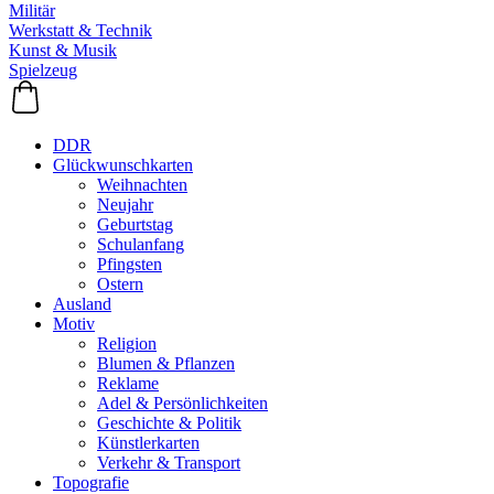
Militär
Werkstatt & Technik
Kunst & Musik
Spielzeug
DDR
Glückwunschkarten
Weihnachten
Neujahr
Geburtstag
Schulanfang
Pfingsten
Ostern
Ausland
Motiv
Religion
Blumen & Pflanzen
Reklame
Adel & Persönlichkeiten
Geschichte & Politik
Künstlerkarten
Verkehr & Transport
Topografie