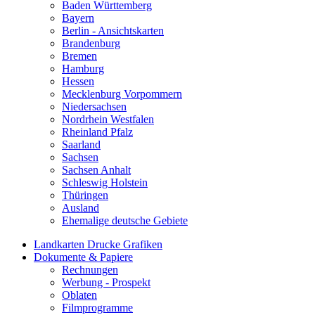
Baden Württemberg
Bayern
Berlin - Ansichtskarten
Brandenburg
Bremen
Hamburg
Hessen
Mecklenburg Vorpommern
Niedersachsen
Nordrhein Westfalen
Rheinland Pfalz
Saarland
Sachsen
Sachsen Anhalt
Schleswig Holstein
Thüringen
Ausland
Ehemalige deutsche Gebiete
Landkarten Drucke Grafiken
Dokumente & Papiere
Rechnungen
Werbung - Prospekt
Oblaten
Filmprogramme