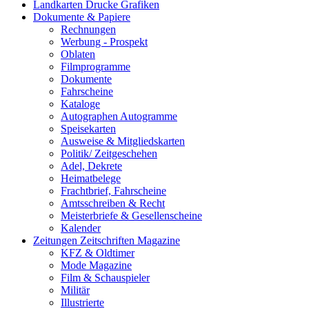
Landkarten Drucke Grafiken
Dokumente & Papiere
Rechnungen
Werbung - Prospekt
Oblaten
Filmprogramme
Dokumente
Fahrscheine
Kataloge
Autographen Autogramme
Speisekarten
Ausweise & Mitgliedskarten
Politik/ Zeitgeschehen
Adel, Dekrete
Heimatbelege
Frachtbrief, Fahrscheine
Amtsschreiben & Recht
Meisterbriefe & Gesellenscheine
Kalender
Zeitungen Zeitschriften Magazine
KFZ & Oldtimer
Mode Magazine
Film & Schauspieler
Militär
Illustrierte