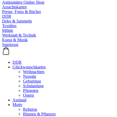
Antiquitäten Online Shop
Ansichtskarten
Presse, Fotos & Bücher
DDR
Deko & Sammeln
Textilien
Militär
Werkstatt & Technik
Kunst & Musik
Spielzeug
DDR
Glückwunschkarten
Weihnachten
Neujahr
Geburtstag
Schulanfang
Pfingsten
Ostern
Ausland
Motiv
Religion
Blumen & Pflanzen