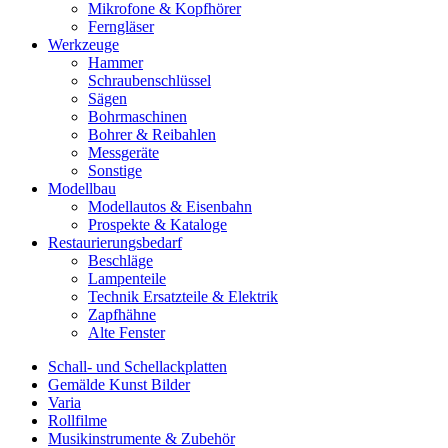
Mikrofone & Kopfhörer
Ferngläser
Werkzeuge
Hammer
Schraubenschlüssel
Sägen
Bohrmaschinen
Bohrer & Reibahlen
Messgeräte
Sonstige
Modellbau
Modellautos & Eisenbahn
Prospekte & Kataloge
Restaurierungsbedarf
Beschläge
Lampenteile
Technik Ersatzteile & Elektrik
Zapfhähne
Alte Fenster
Schall- und Schellackplatten
Gemälde Kunst Bilder
Varia
Rollfilme
Musikinstrumente & Zubehör