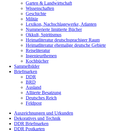
Garten & Landwirtschaft
Wissenschaften
Geschichte
Militär
Lexikon, Nachschlagewerke, Atlanten
Nummerierte limitierte Bücher
Okkult, Spiritismus
Heimatliteratur deutschsprachiger Raum
Heimatliteratur ehemalige deutsche Gebiete
Reiseliteratur
Ingenieurthemen
Kochbücher
Sammelbilder
Briefmarken
DDR
BRD
Ausland
Alliierte Besatzung
Deutsches Reich
Feldpost
Auszeichnungen und Urkunden
Dekoratives und Technik
DDR Briefmarken
DDR Postkarten