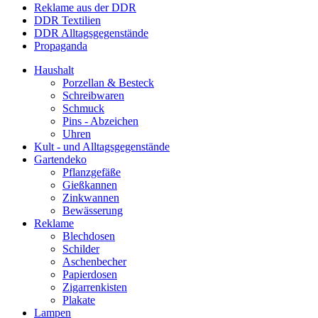
Reklame aus der DDR
DDR Textilien
DDR Alltagsgegenstände
Propaganda
Haushalt
Porzellan & Besteck
Schreibwaren
Schmuck
Pins - Abzeichen
Uhren
Kult - und Alltagsgegenstände
Gartendeko
Pflanzgefäße
Gießkannen
Zinkwannen
Bewässerung
Reklame
Blechdosen
Schilder
Aschenbecher
Papierdosen
Zigarrenkisten
Plakate
Lampen