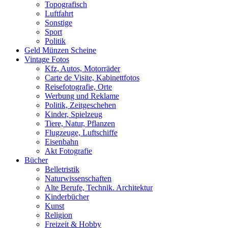
Topografisch
Luftfahrt
Sonstige
Sport
Politik
Geld Münzen Scheine
Vintage Fotos
Kfz, Autos, Motorräder
Carte de Visite, Kabinettfotos
Reisefotografie, Orte
Werbung und Reklame
Politik, Zeitgeschehen
Kinder, Spielzeug
Tiere, Natur, Pflanzen
Flugzeuge, Luftschiffe
Eisenbahn
Akt Fotografie
Bücher
Belletristik
Naturwissenschaften
Alte Berufe, Technik. Architektur
Kinderbücher
Kunst
Religion
Freizeit & Hobby