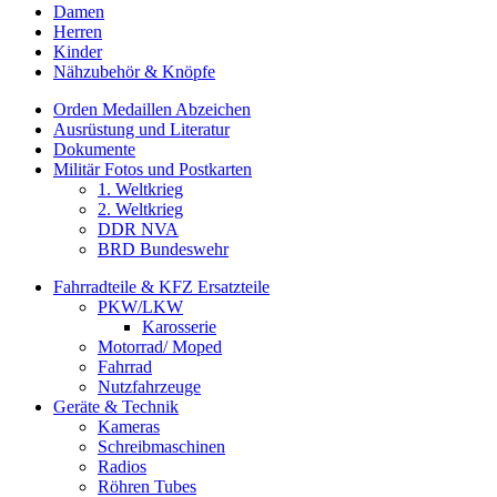
Damen
Herren
Kinder
Nähzubehör & Knöpfe
Orden Medaillen Abzeichen
Ausrüstung und Literatur
Dokumente
Militär Fotos und Postkarten
1. Weltkrieg
2. Weltkrieg
DDR NVA
BRD Bundeswehr
Fahrradteile & KFZ Ersatzteile
PKW/LKW
Karosserie
Motorrad/ Moped
Fahrrad
Nutzfahrzeuge
Geräte & Technik
Kameras
Schreibmaschinen
Radios
Röhren Tubes