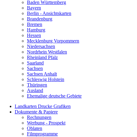
Baden Württemberg
Bayern
Berlin - Ansichtskarten
Brandenburg
Bremen
Hamburg
Hessen
Mecklenburg Vorpommern
Niedersachsen
Nordrhein Westfalen
Rheinland Pfalz
Saarland
Sachsen
Sachsen Anhalt
Schleswig Holstein
Thüringen
Ausland
Ehemalige deutsche Gebiete
Landkarten Drucke Grafiken
Dokumente & Papiere
Rechnungen
Werbung - Prospekt
Oblaten
Filmprogramme