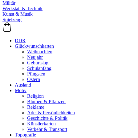
Militär
Werkstatt & Technik
Kunst & Musik
Spielzeug
DDR
Glückwunschkarten
Weihnachten
Neujahr
Geburtstag
Schulanfang
Pfingsten
Ostern
Ausland
Motiv
Religion
Blumen & Pflanzen
Reklame
Adel & Persönlichkeiten
Geschichte & Politik
Künstlerkarten
Verkehr & Transport
Topografie