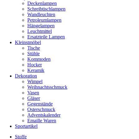
Deckenlampen
Schreibtischlampen
Wandleuchten
Petroleumlampen
Hängelampen
Leuchtmittel
Ersatzteile Lampen
Kleinstmöbel
Tische
Stühle
Kommoden
Hocker
Keramik
Dekoration
Wimpel
Weihnachtsschmuck
Vasen
Gläser
Gegenstände
Osterschmuck
Adventskalender
Emaille Waren
Sportartikel
Stoffe