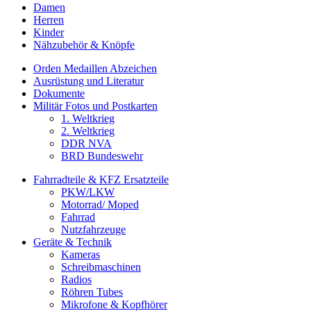
Damen
Herren
Kinder
Nähzubehör & Knöpfe
Orden Medaillen Abzeichen
Ausrüstung und Literatur
Dokumente
Militär Fotos und Postkarten
1. Weltkrieg
2. Weltkrieg
DDR NVA
BRD Bundeswehr
Fahrradteile & KFZ Ersatzteile
PKW/LKW
Motorrad/ Moped
Fahrrad
Nutzfahrzeuge
Geräte & Technik
Kameras
Schreibmaschinen
Radios
Röhren Tubes
Mikrofone & Kopfhörer