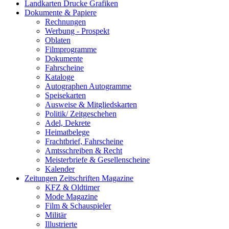
Landkarten Drucke Grafiken
Dokumente & Papiere
Rechnungen
Werbung - Prospekt
Oblaten
Filmprogramme
Dokumente
Fahrscheine
Kataloge
Autographen Autogramme
Speisekarten
Ausweise & Mitgliedskarten
Politik/ Zeitgeschehen
Adel, Dekrete
Heimatbelege
Frachtbrief, Fahrscheine
Amtsschreiben & Recht
Meisterbriefe & Gesellenscheine
Kalender
Zeitungen Zeitschriften Magazine
KFZ & Oldtimer
Mode Magazine
Film & Schauspieler
Militär
Illustrierte