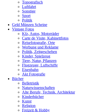
Topografisch
Luftfahrt
Sonstige
Sport
Politik
Geld Münzen Scheine
Vintage Fotos
Kfz, Autos, Motorräder
Carte de Visite, Kabinettfotos
Reisefotografie, Orte
Werbung und Reklame
Politik, Zeitgeschehen
Kinder, Spielzeug
Tiere, Natur, Pflanzen
Flugzeuge, Luftschiffe
Eisenbahn
Akt Fotografie
Bücher
Belletristik
Naturwissenschaften
Alte Berufe, Technik. Architektur
Kinderbücher
Kunst
Religion
Freizeit & Hobby