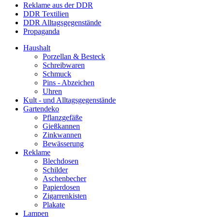
Reklame aus der DDR
DDR Textilien
DDR Alltagsgegenstände
Propaganda
Haushalt
Porzellan & Besteck
Schreibwaren
Schmuck
Pins - Abzeichen
Uhren
Kult - und Alltagsgegenstände
Gartendeko
Pflanzgefäße
Gießkannen
Zinkwannen
Bewässerung
Reklame
Blechdosen
Schilder
Aschenbecher
Papierdosen
Zigarrenkisten
Plakate
Lampen