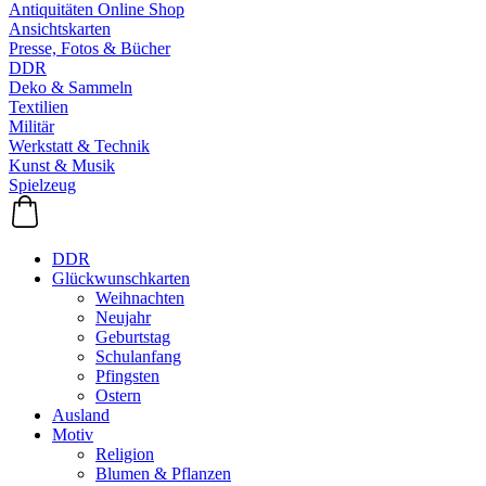
Antiquitäten Online Shop
Ansichtskarten
Presse, Fotos & Bücher
DDR
Deko & Sammeln
Textilien
Militär
Werkstatt & Technik
Kunst & Musik
Spielzeug
DDR
Glückwunschkarten
Weihnachten
Neujahr
Geburtstag
Schulanfang
Pfingsten
Ostern
Ausland
Motiv
Religion
Blumen & Pflanzen