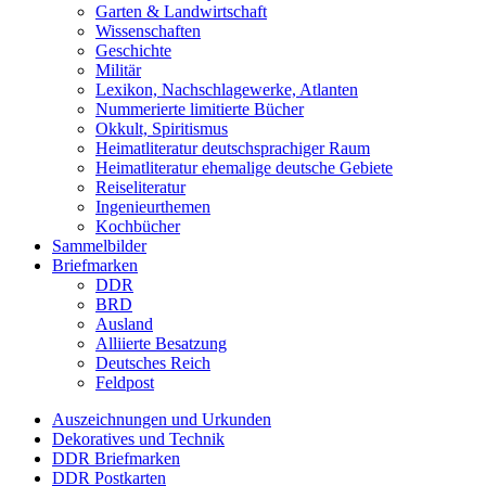
Garten & Landwirtschaft
Wissenschaften
Geschichte
Militär
Lexikon, Nachschlagewerke, Atlanten
Nummerierte limitierte Bücher
Okkult, Spiritismus
Heimatliteratur deutschsprachiger Raum
Heimatliteratur ehemalige deutsche Gebiete
Reiseliteratur
Ingenieurthemen
Kochbücher
Sammelbilder
Briefmarken
DDR
BRD
Ausland
Alliierte Besatzung
Deutsches Reich
Feldpost
Auszeichnungen und Urkunden
Dekoratives und Technik
DDR Briefmarken
DDR Postkarten