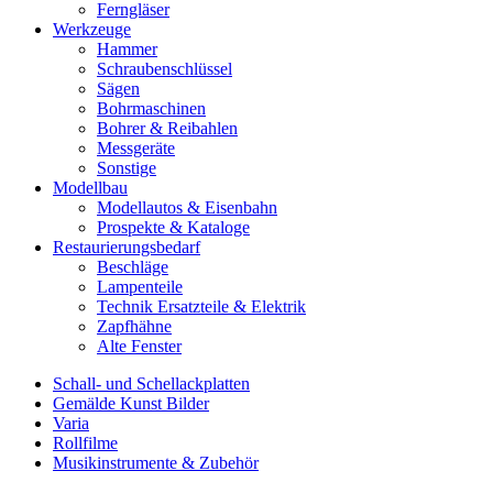
Ferngläser
Werkzeuge
Hammer
Schraubenschlüssel
Sägen
Bohrmaschinen
Bohrer & Reibahlen
Messgeräte
Sonstige
Modellbau
Modellautos & Eisenbahn
Prospekte & Kataloge
Restaurierungsbedarf
Beschläge
Lampenteile
Technik Ersatzteile & Elektrik
Zapfhähne
Alte Fenster
Schall- und Schellackplatten
Gemälde Kunst Bilder
Varia
Rollfilme
Musikinstrumente & Zubehör