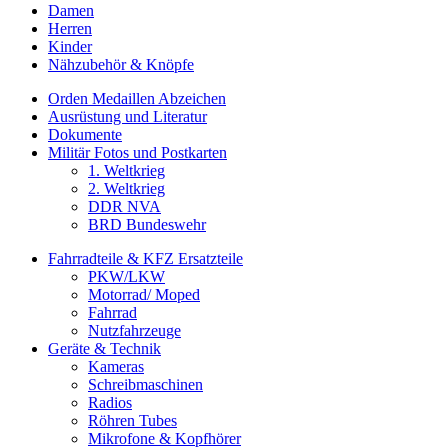
Damen
Herren
Kinder
Nähzubehör & Knöpfe
Orden Medaillen Abzeichen
Ausrüstung und Literatur
Dokumente
Militär Fotos und Postkarten
1. Weltkrieg
2. Weltkrieg
DDR NVA
BRD Bundeswehr
Fahrradteile & KFZ Ersatzteile
PKW/LKW
Motorrad/ Moped
Fahrrad
Nutzfahrzeuge
Geräte & Technik
Kameras
Schreibmaschinen
Radios
Röhren Tubes
Mikrofone & Kopfhörer