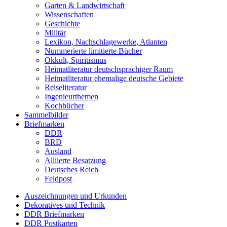
Garten & Landwirtschaft
Wissenschaften
Geschichte
Militär
Lexikon, Nachschlagewerke, Atlanten
Nummerierte limitierte Bücher
Okkult, Spiritismus
Heimatliteratur deutschsprachiger Raum
Heimatliteratur ehemalige deutsche Gebiete
Reiseliteratur
Ingenieurthemen
Kochbücher
Sammelbilder
Briefmarken
DDR
BRD
Ausland
Alliierte Besatzung
Deutsches Reich
Feldpost
Auszeichnungen und Urkunden
Dekoratives und Technik
DDR Briefmarken
DDR Postkarten