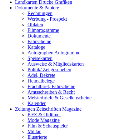
Landkarten Drucke Grafiken
Dokumente & Papiere
Rechnungen
Werbung - Prospekt
Oblaten
Filmprogramme
Dokumente
Fahrscheine
Kataloge
Autographen Autogramme
Speisekarten
Ausweise & Mitgliedskarten
Politik/ Zeitgeschehen
Adel, Dekrete
Heimatbelege
Frachtbrief, Fahrscheine
Amtsschreiben & Recht
Meisterbriefe & Gesellenscheine
Kalender
Zeitungen Zeitschriften Magazine
KFZ & Oldtimer
Mode Magazine
Film & Schauspieler
Militär
Illustrierte