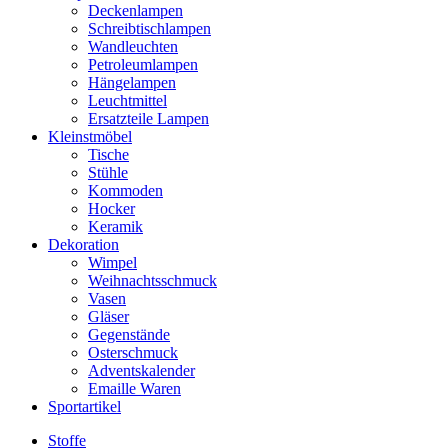
Deckenlampen
Schreibtischlampen
Wandleuchten
Petroleumlampen
Hängelampen
Leuchtmittel
Ersatzteile Lampen
Kleinstmöbel
Tische
Stühle
Kommoden
Hocker
Keramik
Dekoration
Wimpel
Weihnachtsschmuck
Vasen
Gläser
Gegenstände
Osterschmuck
Adventskalender
Emaille Waren
Sportartikel
Stoffe