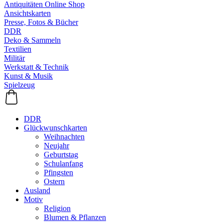
Antiquitäten Online Shop
Ansichtskarten
Presse, Fotos & Bücher
DDR
Deko & Sammeln
Textilien
Militär
Werkstatt & Technik
Kunst & Musik
Spielzeug
DDR
Glückwunschkarten
Weihnachten
Neujahr
Geburtstag
Schulanfang
Pfingsten
Ostern
Ausland
Motiv
Religion
Blumen & Pflanzen