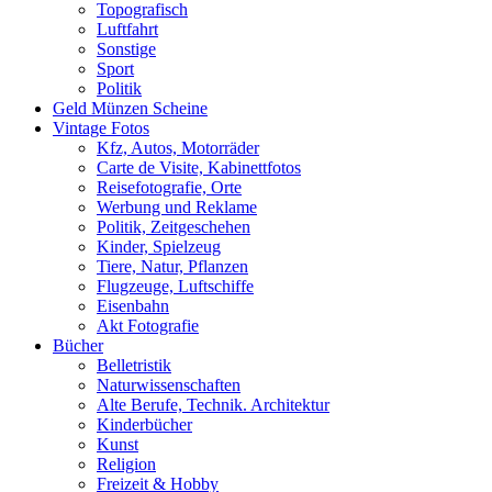
Topografisch
Luftfahrt
Sonstige
Sport
Politik
Geld Münzen Scheine
Vintage Fotos
Kfz, Autos, Motorräder
Carte de Visite, Kabinettfotos
Reisefotografie, Orte
Werbung und Reklame
Politik, Zeitgeschehen
Kinder, Spielzeug
Tiere, Natur, Pflanzen
Flugzeuge, Luftschiffe
Eisenbahn
Akt Fotografie
Bücher
Belletristik
Naturwissenschaften
Alte Berufe, Technik. Architektur
Kinderbücher
Kunst
Religion
Freizeit & Hobby