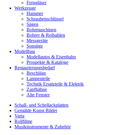
Ferngläser
Werkzeuge
Hammer
Schraubenschlüssel
Sägen
Bohrmaschinen
Bohrer & Reibahlen
Messgeräte
Sonstige
Modellbau
Modellautos & Eisenbahn
Prospekte & Kataloge
Restaurierungsbedarf
Beschläge
Lampenteile
Technik Ersatzteile & Elektrik
Zapfhähne
Alte Fenster
Schall- und Schellackplatten
Gemälde Kunst Bilder
Varia
Rollfilme
Musikinstrumente & Zubehör