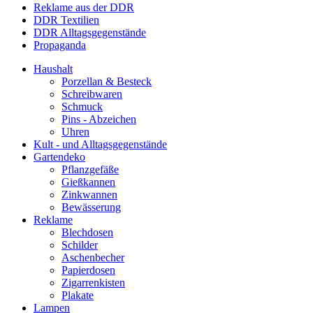
Reklame aus der DDR
DDR Textilien
DDR Alltagsgegenstände
Propaganda
Haushalt
Porzellan & Besteck
Schreibwaren
Schmuck
Pins - Abzeichen
Uhren
Kult - und Alltagsgegenstände
Gartendeko
Pflanzgefäße
Gießkannen
Zinkwannen
Bewässerung
Reklame
Blechdosen
Schilder
Aschenbecher
Papierdosen
Zigarrenkisten
Plakate
Lampen