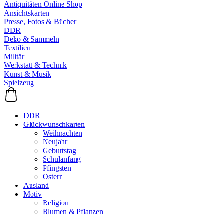
Antiquitäten Online Shop
Ansichtskarten
Presse, Fotos & Bücher
DDR
Deko & Sammeln
Textilien
Militär
Werkstatt & Technik
Kunst & Musik
Spielzeug
DDR
Glückwunschkarten
Weihnachten
Neujahr
Geburtstag
Schulanfang
Pfingsten
Ostern
Ausland
Motiv
Religion
Blumen & Pflanzen