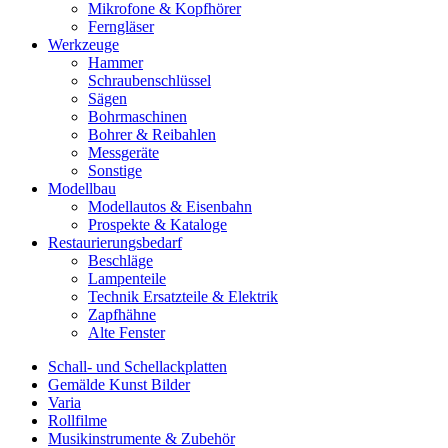
Mikrofone & Kopfhörer
Ferngläser
Werkzeuge
Hammer
Schraubenschlüssel
Sägen
Bohrmaschinen
Bohrer & Reibahlen
Messgeräte
Sonstige
Modellbau
Modellautos & Eisenbahn
Prospekte & Kataloge
Restaurierungsbedarf
Beschläge
Lampenteile
Technik Ersatzteile & Elektrik
Zapfhähne
Alte Fenster
Schall- und Schellackplatten
Gemälde Kunst Bilder
Varia
Rollfilme
Musikinstrumente & Zubehör