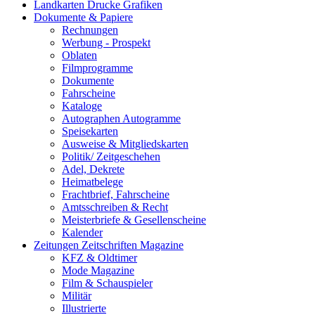
Landkarten Drucke Grafiken
Dokumente & Papiere
Rechnungen
Werbung - Prospekt
Oblaten
Filmprogramme
Dokumente
Fahrscheine
Kataloge
Autographen Autogramme
Speisekarten
Ausweise & Mitgliedskarten
Politik/ Zeitgeschehen
Adel, Dekrete
Heimatbelege
Frachtbrief, Fahrscheine
Amtsschreiben & Recht
Meisterbriefe & Gesellenscheine
Kalender
Zeitungen Zeitschriften Magazine
KFZ & Oldtimer
Mode Magazine
Film & Schauspieler
Militär
Illustrierte