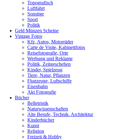
Topografisch
Luftfahrt
Sonstige
Sport
Politik
Geld Münzen Scheine
Vintage Fotos
Kfz, Autos, Motorräder
Carte de Visite, Kabinettfotos
Reisefotografie, Orte
Werbung und Reklame
Politik, Zeitgeschehen
Kinder, Spielzeug
Tiere, Natur, Pflanzen
Flugzeuge, Luftschiffe
Eisenbahn
Akt Fotografie
Bücher
Belletristik
Naturwissenschaften
Alte Berufe, Technik. Architektur
Kinderbücher
Kunst
Religion
Freizeit & Hobby