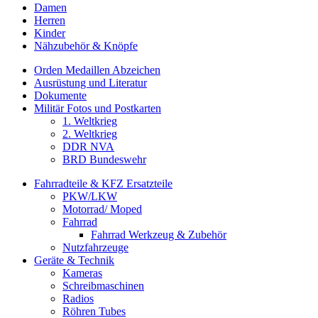
Damen
Herren
Kinder
Nähzubehör & Knöpfe
Orden Medaillen Abzeichen
Ausrüstung und Literatur
Dokumente
Militär Fotos und Postkarten
1. Weltkrieg
2. Weltkrieg
DDR NVA
BRD Bundeswehr
Fahrradteile & KFZ Ersatzteile
PKW/LKW
Motorrad/ Moped
Fahrrad
Fahrrad Werkzeug & Zubehör
Nutzfahrzeuge
Geräte & Technik
Kameras
Schreibmaschinen
Radios
Röhren Tubes