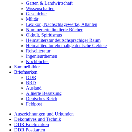
Garten & Landwirtschaft
Wissenschaften
Geschichte
Militär
Lexikon, Nachschlagewerke, Atlanten
Nummerierte limitierte Bücher
Okkult, Spiritismus
Heimatliteratur deutschsprachiger Raum
Heimatliteratur ehemalige deutsche Gebiete
Reiseliteratur
Ingenieurthemen
Kochbücher
Sammelbilder
Briefmarken
DDR
BRD
Ausland
Alliierte Besatzung
Deutsches Reich
Feldpost
Auszeichnungen und Urkunden
Dekoratives und Technik
DDR Briefmarken
DDR Postkarten