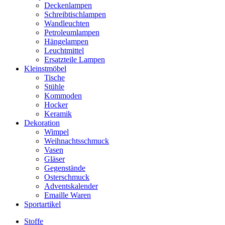
Deckenlampen
Schreibtischlampen
Wandleuchten
Petroleumlampen
Hängelampen
Leuchtmittel
Ersatzteile Lampen
Kleinstmöbel
Tische
Stühle
Kommoden
Hocker
Keramik
Dekoration
Wimpel
Weihnachtsschmuck
Vasen
Gläser
Gegenstände
Osterschmuck
Adventskalender
Emaille Waren
Sportartikel
Stoffe