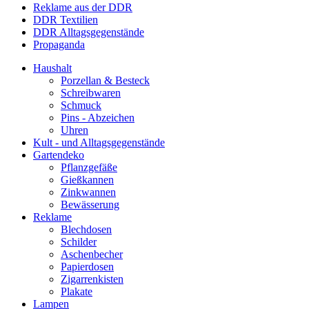
Reklame aus der DDR
DDR Textilien
DDR Alltagsgegenstände
Propaganda
Haushalt
Porzellan & Besteck
Schreibwaren
Schmuck
Pins - Abzeichen
Uhren
Kult - und Alltagsgegenstände
Gartendeko
Pflanzgefäße
Gießkannen
Zinkwannen
Bewässerung
Reklame
Blechdosen
Schilder
Aschenbecher
Papierdosen
Zigarrenkisten
Plakate
Lampen