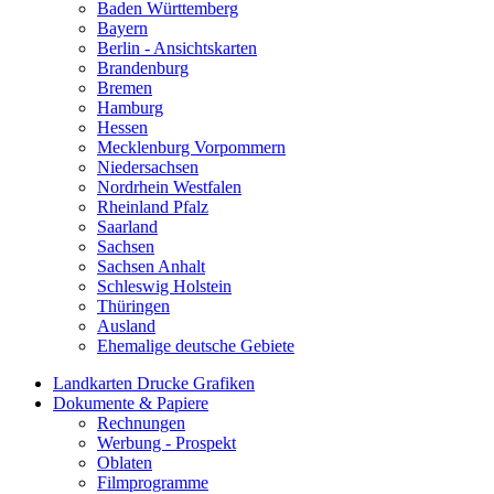
Baden Württemberg
Bayern
Berlin - Ansichtskarten
Brandenburg
Bremen
Hamburg
Hessen
Mecklenburg Vorpommern
Niedersachsen
Nordrhein Westfalen
Rheinland Pfalz
Saarland
Sachsen
Sachsen Anhalt
Schleswig Holstein
Thüringen
Ausland
Ehemalige deutsche Gebiete
Landkarten Drucke Grafiken
Dokumente & Papiere
Rechnungen
Werbung - Prospekt
Oblaten
Filmprogramme