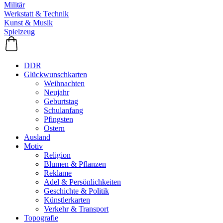
Militär
Werkstatt & Technik
Kunst & Musik
Spielzeug
DDR
Glückwunschkarten
Weihnachten
Neujahr
Geburtstag
Schulanfang
Pfingsten
Ostern
Ausland
Motiv
Religion
Blumen & Pflanzen
Reklame
Adel & Persönlichkeiten
Geschichte & Politik
Künstlerkarten
Verkehr & Transport
Topografie