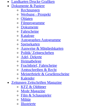
Landkarten Drucke Grafiken
Dokumente & Papiere
Rechnungen
Werbung - Prospekt
Oblaten
Filmprogramme
Dokumente
Fahrscheine
Kataloge
Autographen Autogramme
Speisekarten
Ausweise & Mitgliedskarten
Politik/ Zeitgeschehen
Adel, Dekrete
Heimatbelege
Frachtbrief, Fahrscheine
Amtsschreiben & Recht
Meisterbriefe & Gesellenscheine
Kalender
Zeitungen Zeitschriften Magazine
KFZ & Oldtimer
Mode Magazine
Film & Schauspieler
Militär
Illustrierte