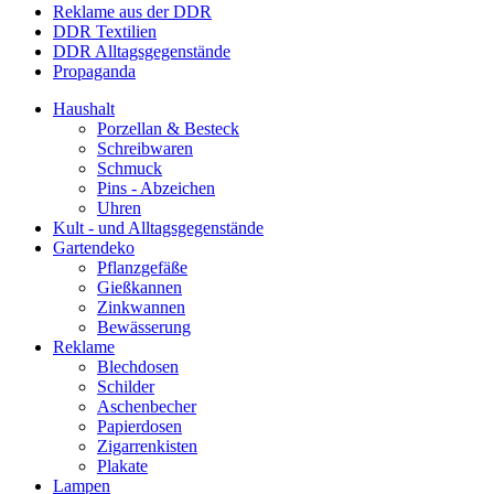
Reklame aus der DDR
DDR Textilien
DDR Alltagsgegenstände
Propaganda
Haushalt
Porzellan & Besteck
Schreibwaren
Schmuck
Pins - Abzeichen
Uhren
Kult - und Alltagsgegenstände
Gartendeko
Pflanzgefäße
Gießkannen
Zinkwannen
Bewässerung
Reklame
Blechdosen
Schilder
Aschenbecher
Papierdosen
Zigarrenkisten
Plakate
Lampen