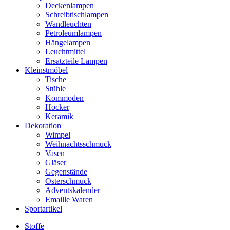
Deckenlampen
Schreibtischlampen
Wandleuchten
Petroleumlampen
Hängelampen
Leuchtmittel
Ersatzteile Lampen
Kleinstmöbel
Tische
Stühle
Kommoden
Hocker
Keramik
Dekoration
Wimpel
Weihnachtsschmuck
Vasen
Gläser
Gegenstände
Osterschmuck
Adventskalender
Emaille Waren
Sportartikel
Stoffe