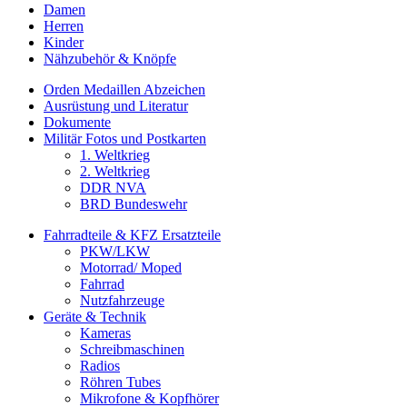
Damen
Herren
Kinder
Nähzubehör & Knöpfe
Orden Medaillen Abzeichen
Ausrüstung und Literatur
Dokumente
Militär Fotos und Postkarten
1. Weltkrieg
2. Weltkrieg
DDR NVA
BRD Bundeswehr
Fahrradteile & KFZ Ersatzteile
PKW/LKW
Motorrad/ Moped
Fahrrad
Nutzfahrzeuge
Geräte & Technik
Kameras
Schreibmaschinen
Radios
Röhren Tubes
Mikrofone & Kopfhörer