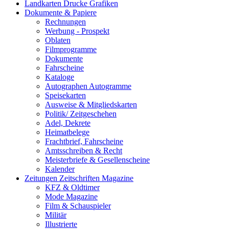
Landkarten Drucke Grafiken
Dokumente & Papiere
Rechnungen
Werbung - Prospekt
Oblaten
Filmprogramme
Dokumente
Fahrscheine
Kataloge
Autographen Autogramme
Speisekarten
Ausweise & Mitgliedskarten
Politik/ Zeitgeschehen
Adel, Dekrete
Heimatbelege
Frachtbrief, Fahrscheine
Amtsschreiben & Recht
Meisterbriefe & Gesellenscheine
Kalender
Zeitungen Zeitschriften Magazine
KFZ & Oldtimer
Mode Magazine
Film & Schauspieler
Militär
Illustrierte