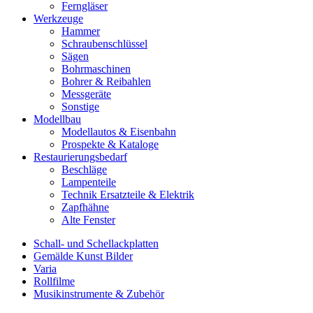
Ferngläser
Werkzeuge
Hammer
Schraubenschlüssel
Sägen
Bohrmaschinen
Bohrer & Reibahlen
Messgeräte
Sonstige
Modellbau
Modellautos & Eisenbahn
Prospekte & Kataloge
Restaurierungsbedarf
Beschläge
Lampenteile
Technik Ersatzteile & Elektrik
Zapfhähne
Alte Fenster
Schall- und Schellackplatten
Gemälde Kunst Bilder
Varia
Rollfilme
Musikinstrumente & Zubehör