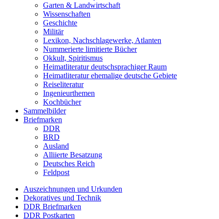
Garten & Landwirtschaft
Wissenschaften
Geschichte
Militär
Lexikon, Nachschlagewerke, Atlanten
Nummerierte limitierte Bücher
Okkult, Spiritismus
Heimatliteratur deutschsprachiger Raum
Heimatliteratur ehemalige deutsche Gebiete
Reiseliteratur
Ingenieurthemen
Kochbücher
Sammelbilder
Briefmarken
DDR
BRD
Ausland
Alliierte Besatzung
Deutsches Reich
Feldpost
Auszeichnungen und Urkunden
Dekoratives und Technik
DDR Briefmarken
DDR Postkarten