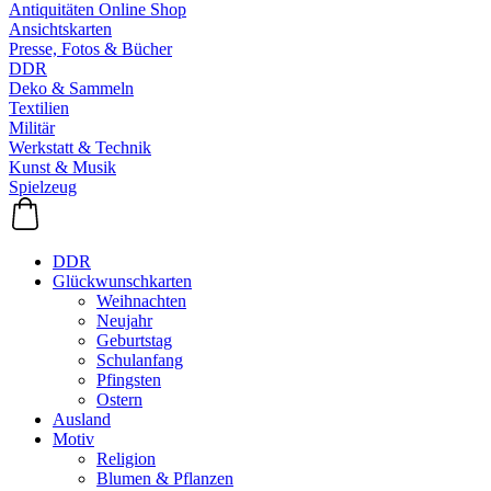
Antiquitäten Online Shop
Ansichtskarten
Presse, Fotos & Bücher
DDR
Deko & Sammeln
Textilien
Militär
Werkstatt & Technik
Kunst & Musik
Spielzeug
DDR
Glückwunschkarten
Weihnachten
Neujahr
Geburtstag
Schulanfang
Pfingsten
Ostern
Ausland
Motiv
Religion
Blumen & Pflanzen