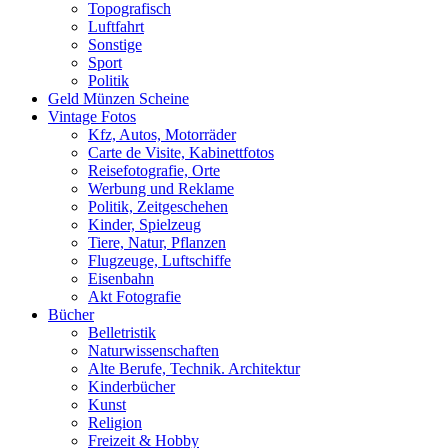
Topografisch
Luftfahrt
Sonstige
Sport
Politik
Geld Münzen Scheine
Vintage Fotos
Kfz, Autos, Motorräder
Carte de Visite, Kabinettfotos
Reisefotografie, Orte
Werbung und Reklame
Politik, Zeitgeschehen
Kinder, Spielzeug
Tiere, Natur, Pflanzen
Flugzeuge, Luftschiffe
Eisenbahn
Akt Fotografie
Bücher
Belletristik
Naturwissenschaften
Alte Berufe, Technik. Architektur
Kinderbücher
Kunst
Religion
Freizeit & Hobby