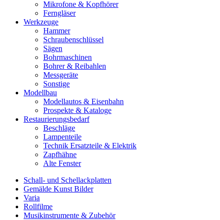
Mikrofone & Kopfhörer
Ferngläser
Werkzeuge
Hammer
Schraubenschlüssel
Sägen
Bohrmaschinen
Bohrer & Reibahlen
Messgeräte
Sonstige
Modellbau
Modellautos & Eisenbahn
Prospekte & Kataloge
Restaurierungsbedarf
Beschläge
Lampenteile
Technik Ersatzteile & Elektrik
Zapfhähne
Alte Fenster
Schall- und Schellackplatten
Gemälde Kunst Bilder
Varia
Rollfilme
Musikinstrumente & Zubehör