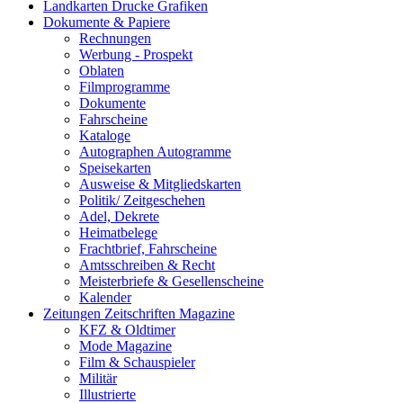
Landkarten Drucke Grafiken
Dokumente & Papiere
Rechnungen
Werbung - Prospekt
Oblaten
Filmprogramme
Dokumente
Fahrscheine
Kataloge
Autographen Autogramme
Speisekarten
Ausweise & Mitgliedskarten
Politik/ Zeitgeschehen
Adel, Dekrete
Heimatbelege
Frachtbrief, Fahrscheine
Amtsschreiben & Recht
Meisterbriefe & Gesellenscheine
Kalender
Zeitungen Zeitschriften Magazine
KFZ & Oldtimer
Mode Magazine
Film & Schauspieler
Militär
Illustrierte