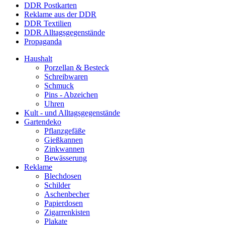
DDR Postkarten
Reklame aus der DDR
DDR Textilien
DDR Alltagsgegenstände
Propaganda
Haushalt
Porzellan & Besteck
Schreibwaren
Schmuck
Pins - Abzeichen
Uhren
Kult - und Alltagsgegenstände
Gartendeko
Pflanzgefäße
Gießkannen
Zinkwannen
Bewässerung
Reklame
Blechdosen
Schilder
Aschenbecher
Papierdosen
Zigarrenkisten
Plakate