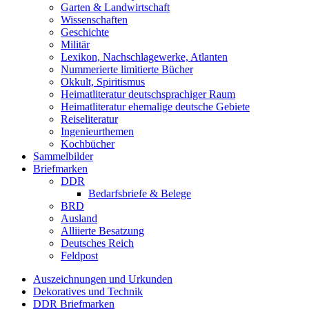
Garten & Landwirtschaft
Wissenschaften
Geschichte
Militär
Lexikon, Nachschlagewerke, Atlanten
Nummerierte limitierte Bücher
Okkult, Spiritismus
Heimatliteratur deutschsprachiger Raum
Heimatliteratur ehemalige deutsche Gebiete
Reiseliteratur
Ingenieurthemen
Kochbücher
Sammelbilder
Briefmarken
DDR
Bedarfsbriefe & Belege
BRD
Ausland
Alliierte Besatzung
Deutsches Reich
Feldpost
Auszeichnungen und Urkunden
Dekoratives und Technik
DDR Briefmarken