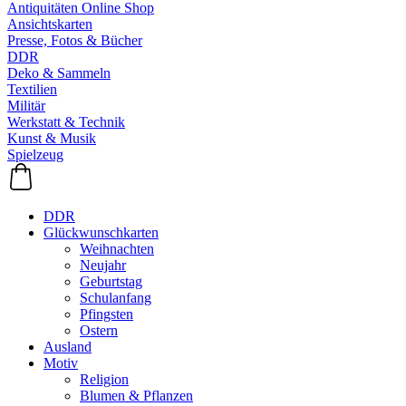
Antiquitäten Online Shop
Ansichtskarten
Presse, Fotos & Bücher
DDR
Deko & Sammeln
Textilien
Militär
Werkstatt & Technik
Kunst & Musik
Spielzeug
DDR
Glückwunschkarten
Weihnachten
Neujahr
Geburtstag
Schulanfang
Pfingsten
Ostern
Ausland
Motiv
Religion
Blumen & Pflanzen