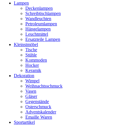
Lampen
Deckenlampen
Schreibtischlampen
Wandleuchten
Petroleumlampen
Hängelampen
Leuchtmittel
Ersatzteile Lampen
Kleinstmöbel
Tische
Stühle
Kommoden
Hocker
Keramik
Dekoration
Wimpel
Weihnachtsschmuck
Vasen
Gläser
Gegenstände
Osterschmuck
Adventskalender
Emaille Waren
Sportartikel