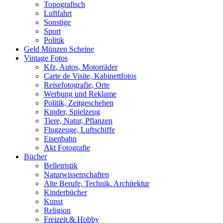
Topografisch
Luftfahrt
Sonstige
Sport
Politik
Geld Münzen Scheine
Vintage Fotos
Kfz, Autos, Motorräder
Carte de Visite, Kabinettfotos
Reisefotografie, Orte
Werbung und Reklame
Politik, Zeitgeschehen
Kinder, Spielzeug
Tiere, Natur, Pflanzen
Flugzeuge, Luftschiffe
Eisenbahn
Akt Fotografie
Bücher
Belletristik
Naturwissenschaften
Alte Berufe, Technik. Architektur
Kinderbücher
Kunst
Religion
Freizeit & Hobby